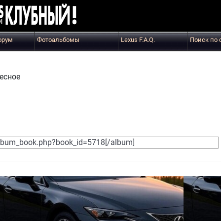
орум
Фотоальбомы
Lexus F.A.Q.
Поиск по 
есное