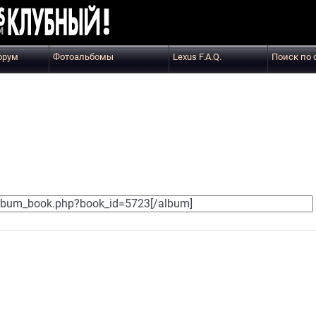
орум
Фотоальбомы
Lexus F.A.Q.
Поиск по 