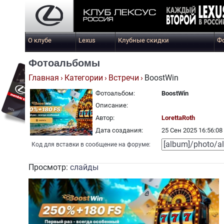
О клубе
Lexus
Клубные скидки
Ф
Фотоальбомы
Главная
Категории
Встречи
BoostWin
Фотоальбом:
BoostWin
Описание:
Автор:
LorettaRoth
Дата создания:
25 Сен 2025 16:56:08
Код для вставки в сообщение на форуме:
Просмотр:
слайды