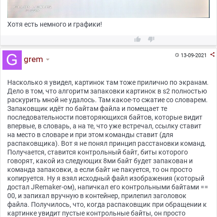
Хотя есть немного и графики!



13-09-2021

grem
Насколько я увидел, картинок там тоже прилично по экранам.
Дело в том, что алгоритм запаковки картинок в s2 полностью
раскурить мной не удалось. Там какое-то сжатие со словарем.
Запаковщик идёт по байтам файла и помещает те
последовательности повторяющихся байтов, которые видит
впервые, в словарь, а на те, что уже встречал, ссылку ставит
на место в словаре и при этом команды ставит (для
распаковщика). Вот я не понял принцип расстановки команд.
Получается, ставится контрольный байт, биты которого
говорят, какой из следующих 8ми байт будет запакован и
команда запаковки, а если байт не пакуется, то он просто
копируется. Ну я взял исходный файл изображения (который
достал JRemaker-ом), напичкал его контрольными байтами ==
00, и запихал вручную в контейнер, прилепил заголовок
файла. Получилось, что, когда распаковщик при обращении к
картинке увидит пустые контрольные байты, он просто