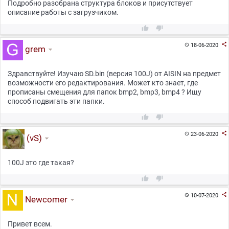
Подробно разобрана структура блоков и присутствует
описание работы с загрузчиком.



18-06-2020

grem
Здравствуйте! Изучаю SD.bin (версия 100J) от AISIN на предмет
возможности его редактирования. Может кто знает, где
прописаны смещения для папок bmp2, bmp3, bmp4 ? Ищу
способ подвигать эти папки.



23-06-2020

(vS)
100J это где такая?



10-07-2020

Newcomer
Привет всем.