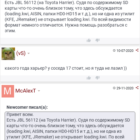
Есть JBL 56112 (на Toyota Harrier). Судя по содержимому SD
карты что-то очень близкое тому, что здесь обсуждается
(loading.kwi, AISIN, папки HD0-HD15 и т.д.), но ни одна из утилит
(KFE, JRemaker) не открывает loading.kwi. По всей видимости
формат немного отличается. Нужна помощь разобраться с
этим.



10-07-2020

(vS)
какого года харьер? у соседа 17 стоит, но я туда не лазил ))



29-11-2020

McAlexT
Newcomer писал(а):
Привет всем.
Есть JBL 56112 (на Toyota Harrier). Судя по содержимому SD
карты что-то очень близкое тому, что здесь обсуждается
(loading.kwi, AISIN, папки HD0-HD15 и т.д.), но ни одна из
утилит (KFE, JRemaker) не открывает loading.kwi. По всей