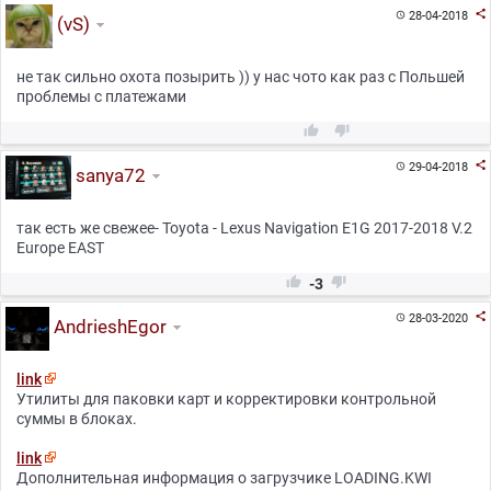

28-04-2018

(vS)
не так сильно охота позырить )) у нас чото как раз с Польшей
проблемы с платежами



29-04-2018

sanya72
так есть же свежее- Toyota - Lexus Navigation E1G 2017-2018 V.2
Europe EAST


-3

28-03-2020

AndrieshEgor
link
Утилиты для паковки карт и корректировки контрольной
суммы в блоках.
link
Дополнительная информация о загрузчике LOADING.KWI