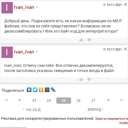

10-11-2021

Ivan_Ivan
Добрый день. Подскажите есть ли какая информация по MIUT
файлам, что они из себя представляют? Возможно ли их
дизассемблировать? Или это байт код для интерпретатора?



15-11-2021

Ivan_Ivan
Ivan_Ivan, Отвечу сам себе. Все отлично декомпилируется,
после заголовка указаны смещения и точка входа в файл.


Поделиться




23
24
25
26
27


НАЗАД
ВПЕРЕД
Реклама для незарегистрированных пользователей.
Зарегистрироваться в
Клубе