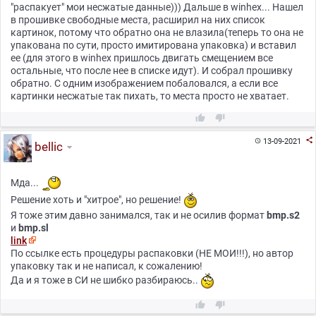
"распакует" мои несжатые данные))) Дальше в winhex... Нашел
в прошивке свободные места, расширил на них список
картинок, потому что обратно она не влазила(теперь то она не
упакована по сути, просто имитирована упаковка) и вставил
ее (для этого в winhex пришлось двигать смещением все
остальные, что после нее в списке идут). И собрал прошивку
обратно. С одним изображением побаловался, а если все
картинки несжатые так пихать, то места просто не хватает.



13-09-2021

bellic
Мда...
Решение хоть и "хитрое", но решение!
Я тоже этим давно занимался, так и не осилив формат
bmp.s2
и
bmp.sl
link
По ссылке есть процедуры распаковки (НЕ МОИ!!!), но автор
упаковку так и не написал, к сожалению!
Да и я тоже в СИ не шибко разбираюсь..

