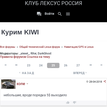
КЛУБ ЛЕКСУС РОССИЯ

search

Войти
Курим KIWI
Все форумы
»
Общий технический Lexus-форум
»
Навигация/GPS в Lexus
Модераторы:
_alexel_
,
RXer
,
DarkGhost
Правила форумов
Ссылка на тему




23
24
25
26
27


НАЗАД
ВПЕРЕД

28-04-2018

xone
небольшие, вроде порядка 5$ выходило

