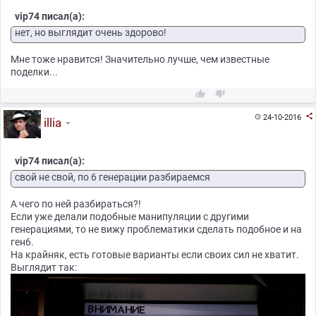
vip74 писал(а):
нет, но выглядит очень здорово!
Мне тоже нравится! Значительно лучше, чем известные
поделки...



24-10-2016

illia
vip74 писал(а):
свой не свой, по 6 генерации разбираемся
А чего по ней разбираться?!
Если уже делали подобные манипуляции с другими
генерациями, то не вижу проблематики сделать подобное и на
ген6.
На крайняк, есть готовые варианты если своих сил не хватит.
Выглядит так: