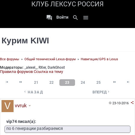
КЛУБ ЛЕКСУС РОССИЯ

search

Войти
Курим KIWI
Все форумы
»
Общий технический Lexus-форум
»
Навигация/GPS в Lexus
Модераторы:
_alexel_
,
RXer
,
DarkGhost
Правила форумов
Ссылка на тему




21
22
23
24
25


НАЗАД
ВПЕРЕД

23-10-2016

vvruk
vip74 писал(а):
по 6 генерации разбираемся