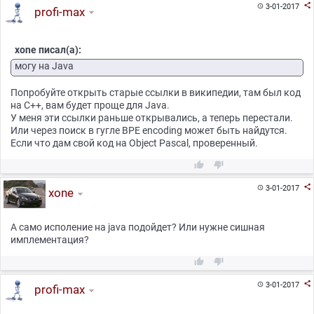

3-01-2017

profi-max
xone писал(а):
могу на Java
Попробуйте открыть старые ссылки в википедии, там был код
на С++, вам будет проще для Java.
У меня эти ссылки раньше открывались, а теперь перестали.
Или через поиск в гугле BPE encoding может быть найдутся.
Если что дам свой код на Object Pascal, проверенный.



3-01-2017

xone
А само исполение на java подойдет? Или нужне сишная
имплементация?



3-01-2017

profi-max