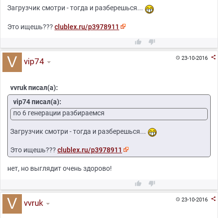
Загрузчик смотри - тогда и разберешься...
Это ищешь???
clublex.ru/p3978911



23-10-2016

vip74
vvruk писал(а):
vip74 писал(а):
по 6 генерации разбираемся
Загрузчик смотри - тогда и разберешься...
Это ищешь???
clublex.ru/p3978911
нет, но выглядит очень здорово!



23-10-2016

vvruk