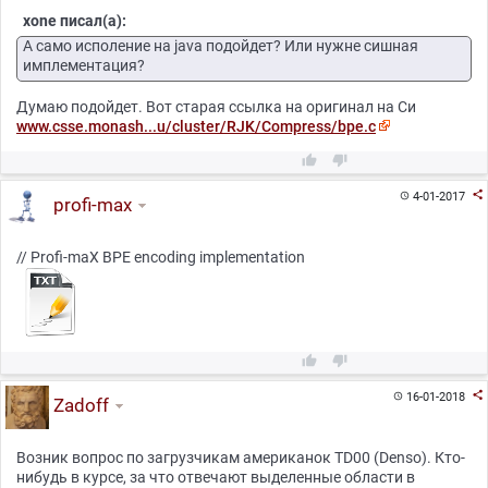
xone писал(а):
А само исполение на java подойдет? Или нужне сишная
имплементация?
Думаю подойдет. Вот старая ссылка на оригинал на Си
www.csse.monash...u/cluster/RJK/Compress/bpe.c



4-01-2017

profi-max
// Profi-maX BPE encoding implementation



16-01-2018

Zadoff
Возник вопрос по загрузчикам американок TD00 (Denso). Кто-
нибудь в курсе, за что отвечают выделенные области в