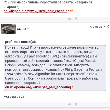
Ссылки на оригиналы перестали работать, наверно от
старости)
en.wikipedia.org/wiki/Byte_pair_encoding



3-01-2017

xone
profi-max писал(а):
Привет, народ! Кто из программистов хочет позаниматься
сжатием карт - по типу 1, алгоритм со словарем, он же
алгоритм Byte pair encoding (BPE) - откликивайтесь) Дам
проверенный работающий исходный код (Object Pascal,
Delphi) - самому лень дальше заниматься. Алгоритм
повторяет авторский, описанный by Philip Gage in a February
1994 article "A New Algorithm for Data Compression" in the C
Users Journal. Ссылки на оригиналы перестали работать,
наверно от старости)
en.wikipedia.org/wiki/Byte_pair_encoding
могу на Java

