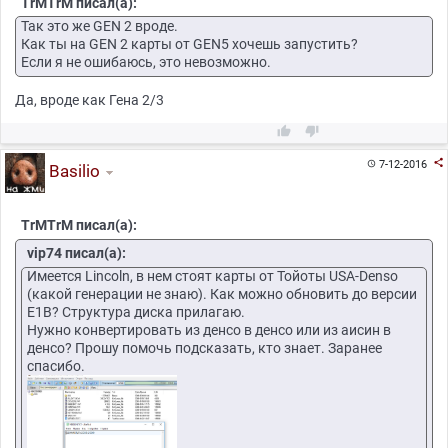
TrMTrM писал(а):
Так это же GEN 2 вроде.
Как ты на GEN 2 карты от GEN5 хочешь запустить?
Если я не ошибаюсь, это невозможно.
Да, вроде как Гена 2/3



7-12-2016

Basilio
TrMTrM писал(а):
vip74 писал(а):
Имеется Lincoln, в нем стоят карты от Тойоты USA-Denso
(какой генерации не знаю). Как можно обновить до версии
E1B? Структура диска прилагаю.
Нужно конвертировать из денсо в денсо или из аисин в
денсо? Прошу помочь подсказать, кто знает. Заранее
спасибо.