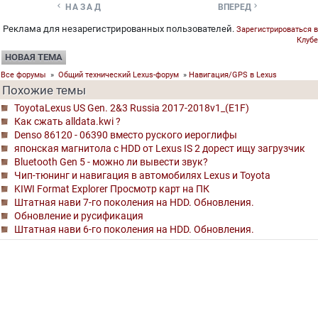


НАЗАД
ВПЕРЕД
Реклама для незарегистрированных пользователей.
Зарегистрироваться в
Клубе
НОВАЯ ТЕМА
Все форумы
»
Общий технический Lexus-форум
»
Навигация/GPS в Lexus
Похожие темы
ToyotaLexus US Gen. 2&3 Russia 2017-2018v1_(E1F)
Как сжать alldata.kwi ?
Denso 86120 - 06390 вместо руского иероглифы
японская магнитола с HDD от Lexus IS 2 дорест ищу загрузчик
Bluetooth Gen 5 - можно ли вывести звук?
Чип-тюнинг и навигация в автомобилях Lexus и Toyota
KIWI Format Explorer Просмотр карт на ПК
Штатная нави 7-го поколения на HDD. Обновления.
Обновление и русификация
Штатная нави 6-го поколения на HDD. Обновления.