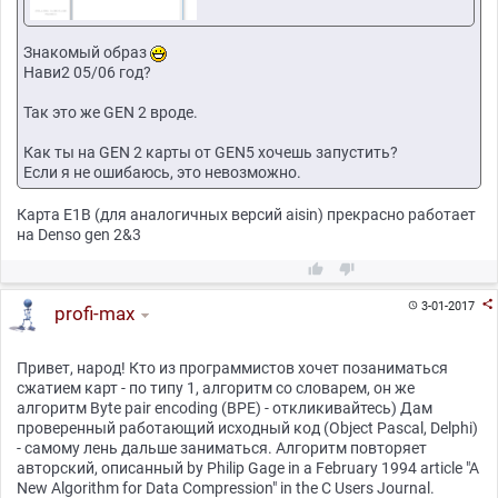
Знакомый образ
Нави2 05/06 год?
Так это же GEN 2 вроде.
Как ты на GEN 2 карты от GEN5 хочешь запустить?
Если я не ошибаюсь, это невозможно.
Карта E1B (для аналогичных версий aisin) прекрасно работает
на Denso gen 2&3



3-01-2017

profi-max
Привет, народ! Кто из программистов хочет позаниматься
сжатием карт - по типу 1, алгоритм со словарем, он же
алгоритм Byte pair encoding (BPE) - откликивайтесь) Дам
проверенный работающий исходный код (Object Pascal, Delphi)
- самому лень дальше заниматься. Алгоритм повторяет
авторский, описанный by Philip Gage in a February 1994 article "A
New Algorithm for Data Compression" in the C Users Journal.