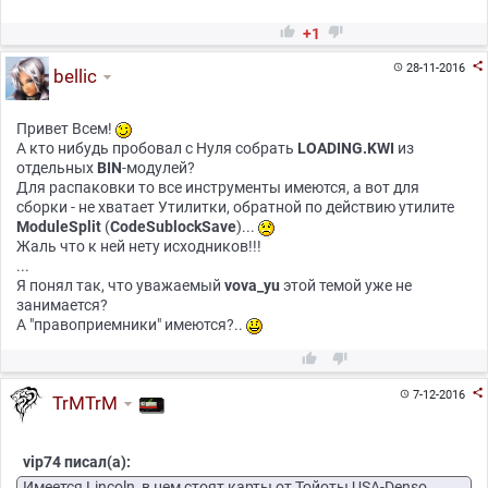


+1

28-11-2016

bellic
Привет Всем!
А кто нибудь пробовал с Нуля собрать
LOADING.KWI
из
отдельных
BIN
-модулей?
Для распаковки то все инструменты имеются, а вот для
сборки - не хватает Утилитки, обратной по действию утилите
ModuleSplit
(
CodeSublockSave
)...
Жаль что к ней нету исходников!!!
...
Я понял так, что уважаемый
vova_yu
этой темой уже не
занимается?
А "правоприемники" имеются?..



7-12-2016

TrMTrM
vip74 писал(а):
Имеется Lincoln, в нем стоят карты от Тойоты USA-Denso