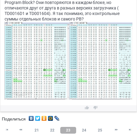
Program Block? Они повторяются в каждом блоке, но
отличаются друг от друга в разных версиях загрузчика (
TD0016D1 и TD001604). Я так понимаю, это контрольные
суммы отдельных блоков и самого PB?


Поделиться




21
22
23
24
25