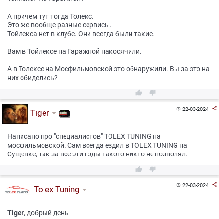
А причем тут тогда Толекс.
Это же вообще разные сервисы.
Тойлекса нет в клубе. Они всегда были такие.
Вам в Тойлексе на Гаражной накосячили.
А в Толексе на Мосфильмовской это обнаружили. Вы за это на
них обиделись?



22-03-2024

Tiger
Написано про "специалистов" TOLEX TUNING на
мосфильмовской. Сам всегда ездил в TOLEX TUNING на
Сущевке, так за все эти годы такого никто не позволял.



22-03-2024

Tolex Tuning
Tiger
, добрый день