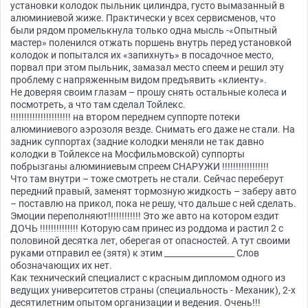
установки колодок пыльник цилиндра, густо вымазанный в
алюминиевой жиже. Практически у всех сервисменов, что
были рядом промелькнула только одна мысль -«Опытный
мастер» поленился отжать поршень внутрь перед установкой
колодок и попытался их «запихнуть» в посадочное место,
порвал при этом пыльник, замазал место спеем и решил эту
проблему с напряженным видом предъявить «клиенту».
Не доверяя своим глазам – прошу снять остальные колеса и
посмотреть, а что там сделал Тойлекс.
!!!!!!!!!!!!!!!!!!!!!! на втором переднем суппорте потеки
алюминиевого аэрозоля везде. Снимать его даже не стали. На
задник суппортах (задние колодки меняли не так давно
колодки в Тойлексе на Мосфильмовской) суппорты
побрызганы алюминиевым спреем СНАРУЖИ !!!!!!!!!!!!!!!!!
Что там внутри – тоже смотреть не стали. Сейчас переберут
передний правый, заменят тормозную жидкость – заберу авто
– поставлю на прикол, пока не решу, что дальше с ней сделать.
Эмоции переполняют!!!!!!!!!!!! Это же авто на котором ездит
ДОЧЬ !!!!!!!!!!!!!! Которую сам принес из роддома и растил 2 с
половиной десятка лет, оберегая от опасностей. А тут своими
руками отправил ее (зятя) к этим _________________ Слов
обозначающих их нет.
Как технический специалист с красным дипломом одного из
ведущих университетов страны (специальность - Механик), 2-х
десятилетним опытом организации и ведения. Очень!!!