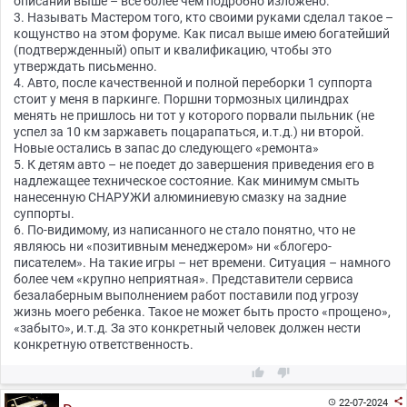
описании выше – все более чем подробно изложено.
3. Называть Мастером того, кто своими руками сделал такое –
кощунство на этом форуме. Как писал выше имею богатейший
(подтвержденный) опыт и квалификацию, чтобы это
утверждать письменно.
4. Авто, после качественной и полной переборки 1 суппорта
стоит у меня в паркинге. Поршни тормозных цилиндрах
менять не пришлось ни тот у которого порвали пыльник (не
успел за 10 км заржаветь поцарапаться, и.т.д.) ни второй.
Новые остались в запас до следующего «ремонта»
5. К детям авто – не поедет до завершения приведения его в
надлежащее техническое состояние. Как минимум смыть
нанесенную СНАРУЖИ алюминиевую смазку на задние
суппорты.
6. По-видимому, из написанного не стало понятно, что не
являюсь ни «позитивным менеджером» ни «блогеро-
писателем». На такие игры – нет времени. Ситуация – намного
более чем «крупно неприятная». Представители сервиса
безалаберным выполнением работ поставили под угрозу
жизнь моего ребенка. Такое не может быть просто «прощено»,
«забыто», и.т.д. За это конкретный человек должен нести
конкретную ответственность.



22-07-2024
