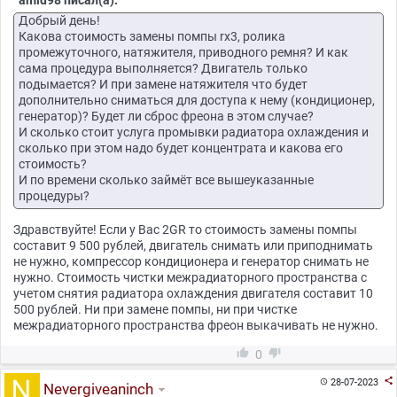
amid98 писал(а):
Добрый день!
Какова стоимость замены помпы rx3, ролика
промежуточного, натяжителя, приводного ремня? И как
сама процедура выполняется? Двигатель только
подымается? И при замене натяжителя что будет
дополнительно сниматься для доступа к нему (кондиционер,
генератор)? Будет ли сброс фреона в этом случае?
И сколько стоит услуга промывки радиатора охлаждения и
сколько при этом надо будет концентрата и какова его
стоимость?
И по времени сколько займёт все вышеуказанные
процедуры?
Здравствуйте! Если у Вас 2GR то стоимость замены помпы
составит 9 500 рублей, двигатель снимать или приподнимать
не нужно, компрессор кондиционера и генератор снимать не
нужно. Стоимость чистки межрадиаторного пространства с
учетом снятия радиатора охлаждения двигателя составит 10
500 рублей. Ни при замене помпы, ни при чистке
межрадиаторного пространства фреон выкачивать не нужно.


0

28-07-2023

Nevergiveaninch