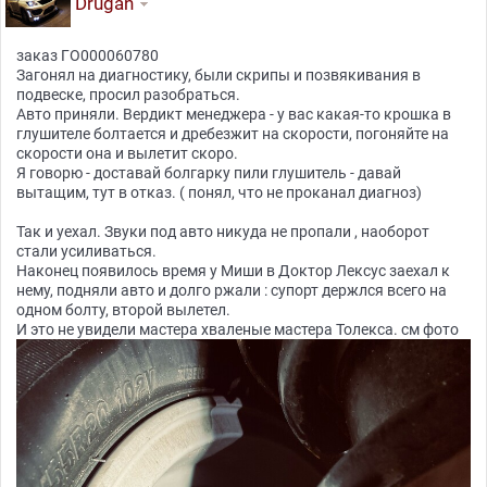
Drugan
заказ ГО000060780
Загонял на диагностику, были скрипы и позвякивания в
подвеске, просил разобраться.
Авто приняли. Вердикт менеджера - у вас какая-то крошка в
глушителе болтается и дребезжит на скорости, погоняйте на
скорости она и вылетит скоро.
Я говорю - доставай болгарку пили глушитель - давай
вытащим, тут в отказ. ( понял, что не проканал диагноз)
Так и уехал. Звуки под авто никуда не пропали , наоборот
стали усиливаться.
Наконец появилось время у Миши в Доктор Лексус заехал к
нему, подняли авто и долго ржали : супорт держлся всего на
одном болту, второй вылетел.
И это не увидели мастера хваленые мастера Толекса. см фото