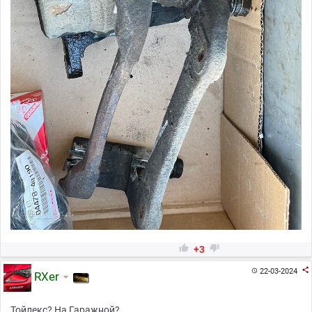


+3

22-03-2024

RXer
Тойлекс? На Гаражной?