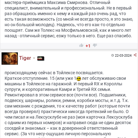
мастера-приёмщика Максима Смирнова. Отличный
специалист, внимательный и профессиональный. Не в первый
раз обращаюсь именно к нему и каждый раз очень рад, что
есть такая возможность (со мной не всегда просто, я это знаю,
но он большой молодец). Надеюсь, что его как-то отдельно
поощрят. Сам же Толекс на Мосфильмовской, как и много лет
назад - отличный сервис, езжу только в него. Еще раз спасибо.


+1

22-03-2024

Tiger
происходящему сейчас в Тойлексе посвящается.
Краткое отступление. 15 (или уже 1
лет обслуживаю свои
машины в Тойлексе на гаражной. И первый RX и Короллы
супруги, и корпоративные Камри и Третий RX семьи.
Ремонтировал в этом сервисе все (почти все). Подшипники,
подвеску, шарниры, ролики, ремни, коробки мосты, и.т.д. Т.к.
сам механик с рождения, то к качеству работ (которые почти
всегда проверял) практически никогда претензий не было. О
чем писал и на Лексусклубе не раз (моя карточка Лексусклуба
с одним из первых номеров) и направил сюда не один десяток
соседей и знакомых – как в доверенной ответственный
сервис. (За что несу-ощущаю личную персональную