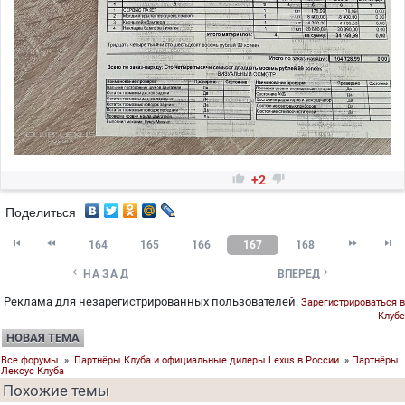


+2
Поделиться




164
165
166
167
168


НАЗАД
ВПЕРЕД
Реклама для незарегистрированных пользователей.
Зарегистрироваться в
Клубе
НОВАЯ ТЕМА
Все форумы
»
Партнёры Клуба и официальные дилеры Lexus в России
»
Партнёры
Лексус Клуба
Похожие темы