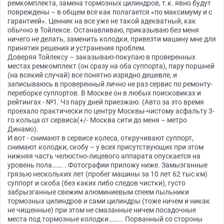
ремкомплекта, замена тормозных цилиндров, т.к. явно будут
повреждены – в общем все как полагается «по максимуму и с
гарантией». Ценник на все уже не такой адекватный, как
обычно в Тойлексе. Останавливаю, приказываю без меня
ничего не делать, заменить колодки, привезти машину мне для
принятия решения и устранения проблем.
Доверяя Тойлексу – заказываю-покупаю в проверенных
местах ремкомплект (он сразу на оба суппорта), пару поршней
(на всякий случай) все понятно изрядно дешевле, и
записываюсь в проверенный лично не раз сервис по ремонту-
переборке суппортов. В Москве он в любых поисковиках и
рейтингах - №1. Чз пару дней приезжаю. (Авто за это время
проехало практически по центру Москвы-чистому асфальту 3-
го кольца от сервиса(+/- Москва сити до меня – метро
Динамо).
И вот - снимают в сервисе колеса, откручивают суппорт,
снимают колодки, скобу – у всех присутствующих при этом
нижняя часть челюстно-лицевого аппарата опускается на
уровень пола……. . Фотографии приложу ниже. Замызганные
грязью нескольких лет (пробег машины за 10 лет 62 тыс км)
суппорт и скоба (без каких либо следов чистки), густо
забрызганные свежим алюминиевым спеем пыльники
тормозных цилиндров и сами цилиндры (тоже ничем и никак
не чищенные) при этом не смазанные ничем посадочные
места под тормозные колодки……... Порванный со стороны