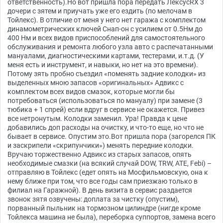
ответственность).Но вот пришла пора передать ЛексусRX 3
дочери с зятем и приучать уже его ездить (по мелочам в
Тойлекс). В отличие от меня у него нет гаража с комплектом
динамометрических ключей Снап-он с усилием от 0.5Нм до
400 Нм и всех видов приспособлений для самостоятельного
обслуживания и ремонта любого узла авто с распечатанными
мануалами, диагностическими картами, тестерами, и.т.д. (У
меня есть и инструмент, и навыки, но нет на это времени).
Потому зять пробно съездил «поменять задние колодки» из
выделенных мною запасов «оригинальных» Адвикс с
комплектом всех видов смазок, которые могли бы
потребоваться (использоваться по мануалу) при замене (3
тюбика + 1 спрей) если вдруг в сервисе не окажется. Привез
все нетронутым. Колодки заменил. Ура! Правда к цене
добавились доп расходы на очистку, и что-то еще, но что не
бывает в сервисе. Опустим это.Вот пришла пора (загорелся ПК
и заскрипели «скрипунчики») менять передние колодки.
Вручаю торжественно Адвикс из старых запасов, опять
необходимые смазки (на всякий случай DOW, TRW, ATE, Febi) –
отправляю в Тойлекс (едет опять на Мосфильмовскую, она к
нему ближе при том, что все годы сам приезжаю только в
филиал на Гаражной). В день визита в сервис раздается
звонок зятя озвучены: доплата за чистку (опустим),
порванный пыльник на тормозном цилиндре (нигде кроме
Тойлекса машина не была), переборка суппортов, замена всего