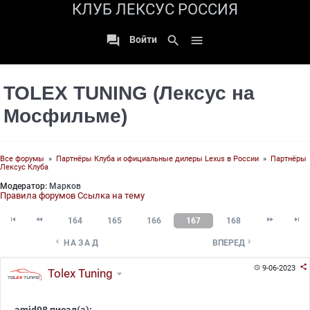
КЛУБ ЛЕКСУС РОССИЯ

search

Войти
TOLEX TUNING (Лексус на
Мосфильме)
Все форумы
»
Партнёры Клуба и официальные дилеры Lexus в России
»
Партнёры
Лексус Клуба
Модератор:
Марков
Правила форумов
Ссылка на тему




164
165
166
167
168


НАЗАД
ВПЕРЕД

9-06-2023

Tolex Tuning