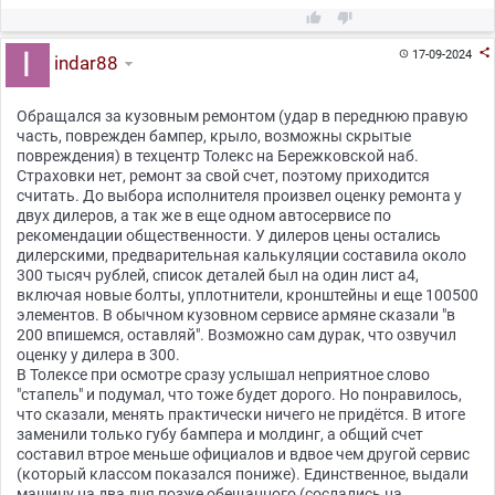



17-09-2024

indar88
Обращался за кузовным ремонтом (удар в переднюю правую
часть, поврежден бампер, крыло, возможны скрытые
повреждения) в техцентр Толекс на Бережковской наб.
Страховки нет, ремонт за свой счет, поэтому приходится
считать. До выбора исполнителя произвел оценку ремонта у
двух дилеров, а так же в еще одном автосервисе по
рекомендации общественности. У дилеров цены остались
дилерскими, предварительная калькуляции составила около
300 тысяч рублей, список деталей был на один лист а4,
включая новые болты, уплотнители, кронштейны и еще 100500
элементов. В обычном кузовном сервисе армяне сказали "в
200 впишемся, оставляй". Возможно сам дурак, что озвучил
оценку у дилера в 300.
В Толексе при осмотре сразу услышал неприятное слово
"стапель" и подумал, что тоже будет дорого. Но понравилось,
что сказали, менять практически ничего не придётся. В итоге
заменили только губу бампера и молдинг, а общий счет
составил втрое меньше официалов и вдвое чем другой сервис
(который классом показался пониже). Единственное, выдали
машину на два дня позже обещанного (сослались на