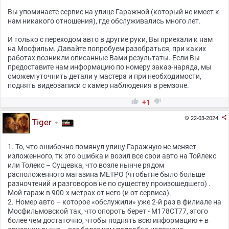
Вы упоминаете сервис на улице Гаражной (который не имеет к
нам никакого отношения), где обслуживались много лет.
И только с переходом авто в другие руки, Вы приехали к нам
на Мосфильм. Давайте попробуем разобраться, при каких
работах возникли описанные Вами результаты. Если Вы
предоставите нам информацию по номеру заказ-наряда, мы
сможем уточнить детали у мастера и при необходимости,
поднять видеозаписи с камер наблюдения в ремзоне.


+1

22-03-2024

Tiger
1. То, что ошибочно помянул улицу Гаражную не меняет
изложенного, тк это ошибка и возил все свои авто на Тойлекс
или Толекс – Сущевка, что возле нынче рядом
расположенного магазина МЕТРО (чтобы не было больше
разночтений и разговоров не по существу произошедшего) .
Мой гараж в 900-х метрах от него (и от сервиса).
2. Номер авто – которое «обслужили» уже 2-й раз в филиале на
Мосфильмовской так, что опороть берет - М178СТ77, этого
более чем достаточно, чтобы поднять всю информацию + в