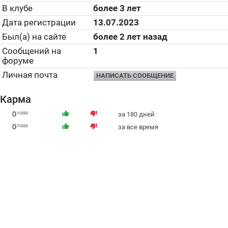
В клубе
более 3 лет
Дата регистрации
13.07.2023
Был(а) на сайте
более 2 лет назад
Сообщений на
1
форуме
Личная почта
НАПИСАТЬ СООБЩЕНИЕ
Карма
0
thumb_up
thumb_down
/1000
за 180 дней
0
thumb_up
thumb_down
/1000
за все время