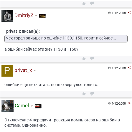



1-12-2008

DmitriyZ
privat_x писал(а):
чек горел раньше по ошибке 1130,1150. горит и сейчас...
а ошибки сейчас эти же? 1130 и 1150?



1-12-2008

privat_x
ошибки еще не считал.. ночью вернулся только..



1-12-2008

Camel
Отключение 4 передачи - реакция компьютера на ошибки в
системе. Однозначно.