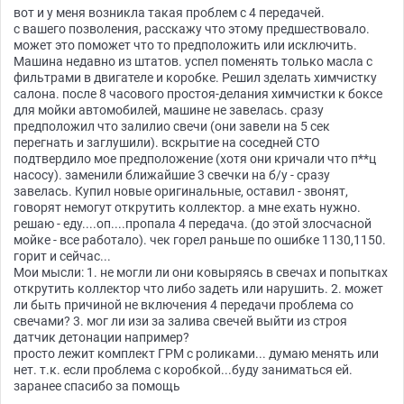
вот и у меня возникла такая проблем с 4 передачей.
с вашего позволения, расскажу что этому предшествовало.
может это поможет что то предположить или исключить.
Машина недавно из штатов. успел поменять только масла с
фильтрами в двигателе и коробке. Решил зделать химчистку
салона. после 8 часового простоя-делания химчистки к боксе
для мойки автомобилей, машине не завелась. сразу
предположил что залилио свечи (они завели на 5 сек
перегнать и заглушили). вскрытие на соседней СТО
подтвердило мое предположение (хотя они кричали что п**ц
насосу). заменили ближайшие 3 свечки на б/у - сразу
завелась. Купил новые оригинальные, оставил - звонят,
говорят немогут открутить коллектор. а мне ехать нужно.
решаю - еду....оп....пропала 4 передача. (до этой злосчасной
мойке - все работало). чек горел раньше по ошибке 1130,1150.
горит и сейчас...
Мои мысли: 1. не могли ли они ковыряясь в свечах и попытках
открутить коллектор что либо задеть или нарушить. 2. может
ли быть причиной не включения 4 передачи проблема со
свечами? 3. мог ли изи за залива свечей выйти из строя
датчик детонации например?
просто лежит комплект ГРМ с роликами... думаю менять или
нет. т.к. если проблема с коробкой...буду заниматься ей.
заранее спасибо за помощь