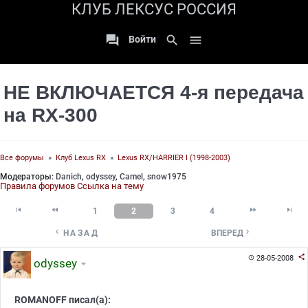
КЛУБ ЛЕКСУС РОССИЯ

search

Войти
НЕ ВКЛЮЧАЕТСЯ 4-я передача
на RX-300
Все форумы
»
Клуб Lexus RX
»
Lexus RX/HARRIER I (1998-2003)
Модераторы:
Danich
,
odyssey
,
Camel
,
snow1975
Правила форумов
Ссылка на тему




1
2
3
4


НАЗАД
ВПЕРЕД

28-05-2008

odyssey
ROMANOFF писал(а):