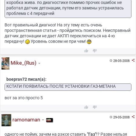
коробка жива. по диагностике помимо прочих ошибок не
работал датчик детонации, путем его замены устранилась
проблема с 4 передачей
Вот правильный диагноз! На эту тему есть очень
пространственная статья - пройдитесь поиском. Неисправный
датчик детонации не дает АКПП переключиться на 4-ю
передачу!
Уровень совсем не при чем!



28-05-2008

Mike_(Rus)
boeprav72 писал(а):
КСТАТИ ПОЯВИЛАСЬ ПОСЛЕ УСТАНОВКИ ГАЗ-МЕТАНА
вот за это просто 5



29-05-2008

ramonaman
одного не пойму, зачем на рэксе ставить
"Газ"
!? Разве нельзя