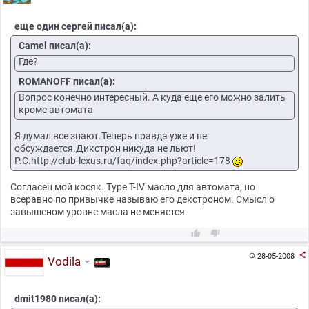
еще один сергей писал(а):
Camel писал(а):
Где?
ROMANOFF писал(а):
Вопрос конечно интересный. А куда еще его можно залить
кроме автомата
Я думал все знают.Теперь правда уже и не
обсуждается.Дикстрон никуда не льют!
Р.С.http://club-lexus.ru/faq/index.php?article=178
Согласен мой косяк. Type T-IV масло для автомата, но
всеравно по привычке называю его декстроном. Смысл о
завышеном уровне масла не меняется.



28-05-2008

Vodila
dmit1980 писал(а):