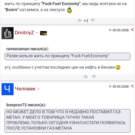
жить по принципу
"Fuck Fuel Economy"
, мы ведь всетаки не на
"Волге"
катаемся, а на лексусе.


+1

30-05-2008

DmitriyZ
ramonaman писал(а):
Разве нельзя жить по принципу "Fuck Fuel Economy"
угу, особенно с учетом последних цен на нефть и бензин



30-05-2008

Человек
boeprav72 писал(а):
НО МОЖЕТ ДЕЛО В ТОМ ЧТО Я НЕДАВНО ПОСТАВИЛ ГАЗ-
МЕТАН. У МОЕГО ТОВАРИЩА ТОЧНО ТАКАЯ
ПРОБЛЕМА.ТОЛЬКО СЕГОДНЯ УЗНАЛ,КСТАТИ ПОЯВИЛАСЬ
ПОСЛЕ УСТАНОВКИ ГАЗ-МЕТАНА