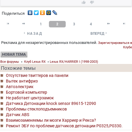


Поделиться




1
2
3
4


НАЗАД
ВПЕРЕД
Реклама для незарегистрированных пользователей.
Зарегистрироваться в
Клубе
НОВАЯ ТЕМА
Все форумы
»
Клуб Lexus RX
»
Lexus RX/HARRIER I (1998-2003)
Похожие темы
Отсутствие твиттеров на панели
Вытек антифриз
Автоэлектрик
Бортовой компьютер
Не работает центрзамок
Датчика Детонации knock sensor 89615-12090
Проблемы стеклоподъемников
Датчик ABS
Взаимозаменяемы ли мозги Харриер и Рекса?
Ремонт ЭБУ по проблеме датчиков детонации P0325,P0330.