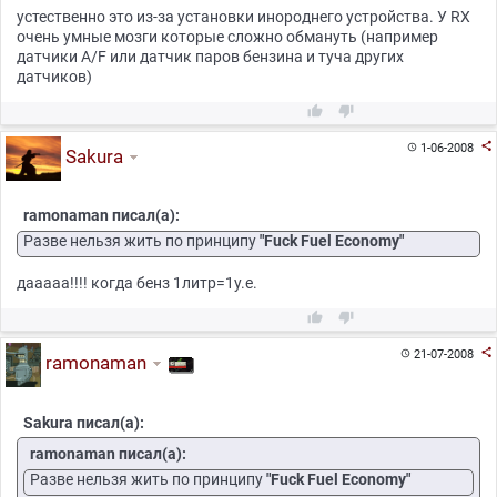
устественно это из-за установки инороднего устройства. У RX
очень умные мозги которые сложно обмануть (например
датчики A/F или датчик паров бензина и туча других
датчиков)



1-06-2008

Sakura
ramonaman писал(а):
Разве нельзя жить по принципу
"Fuck Fuel Economy"
дааааа!!!! когда бенз 1литр=1у.е.



21-07-2008

ramonaman
Sakura писал(а):
ramonaman писал(а):
Разве нельзя жить по принципу
"Fuck Fuel Economy"