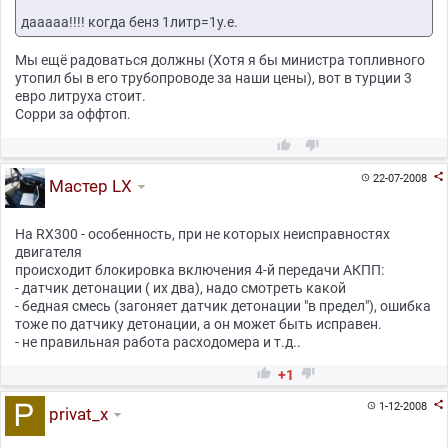
дааааа!!!! когда бенз 1литр=1у.е.
Мы ещё радоваться должны (Хотя я бы министра топливного
утопил бы в его трубопроводе за наши цены), вот в турции 3
евро литруха стоит.
Сорри за оффтоп.



22-07-2008

Мастер LX
На RX300 - особенность, при не которых неисправностях
двигателя
происходит блокировка включения 4-й передачи АКПП:
- датчик детонации ( их два), надо смотреть какой
- бедная смесь (загоняет датчик детонации "в предел"), ошибка
тоже по датчику детонации, а он может быть исправен.
- не правильная работа расходомера и т.д..


+1

1-12-2008

privat_x