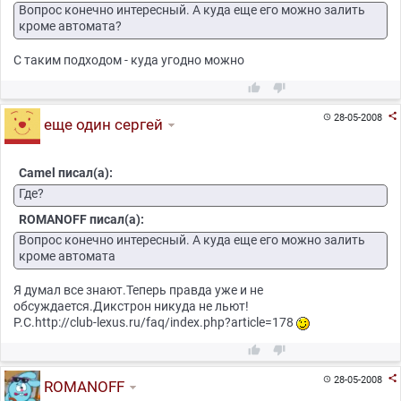
Вопрос конечно интересный. А куда еще его можно залить
кроме автомата?
С таким подходом - куда угодно можно



28-05-2008

еще один сергей
Camel писал(а):
Где?
ROMANOFF писал(а):
Вопрос конечно интересный. А куда еще его можно залить
кроме автомата
Я думал все знают.Теперь правда уже и не
обсуждается.Дикстрон никуда не льют!
Р.С.http://club-lexus.ru/faq/index.php?article=178



28-05-2008

ROMANOFF