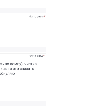
3-10-2014


9-11-2014


сь по компу), чистка
как то это связать
 обнуляю