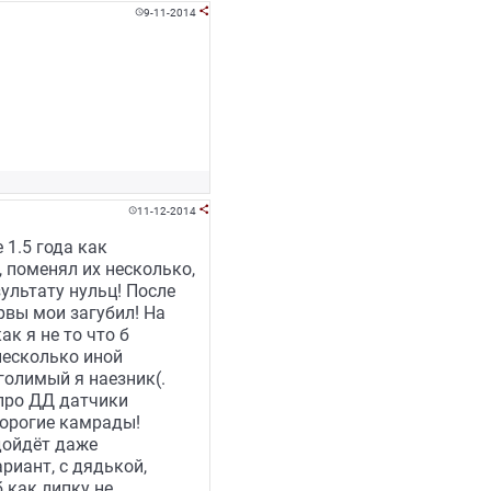
9-11-2014


11-12-2014


 1.5 года как
 поменял их несколько,
ультату нульц! После
рвы мои загубил! На
к я не то что б
несколько иной
голимый я наезник(.
про ДД датчики
Дорогие камрады!
дойдёт даже
риант, с дядькой,
 как липку не