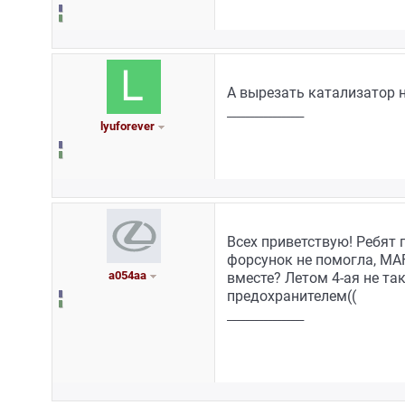
А вырезать катализатор 
_________________
lyuforever
Всех приветствую! Ребят 
форсунок не помогла, MAF
а054аа
вместе? Летом 4-ая не та
предохранителем((
_________________