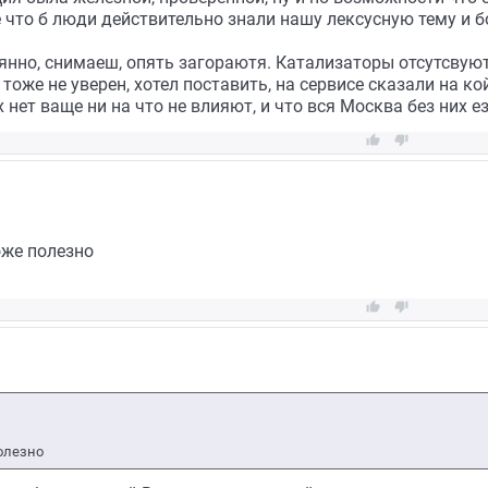
 что б люди действительно знали нашу лексусную тему и б
тоянно, снимаеш, опять загораютя. Катализаторы отсутсвуют
тоже не уверен, хотел поставить, на сервисе сказали на кой
 нет ваще ни на что не влияют, и что вся Москва без них ез


же полезно


олезно