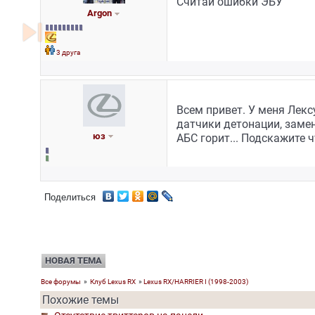
Считай ошибки ЭБУ
Argon
skip_next
3 друга
Всем привет. У меня Лексу
датчики детонации, замен
юз
АБС горит... Подскажите 
Поделиться
НОВАЯ ТЕМА
Все форумы
»
Клуб Lexus RX
»
Lexus RX/HARRIER I (1998-2003)
Похожие темы