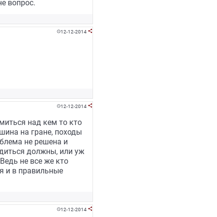
не вопрос.
12-12-2014


12-12-2014


миться над кем то кто
шина на гране, походы
облема не решена и
одиться должны, или уж
едь не все же кто
я и в правильные
12-12-2014

