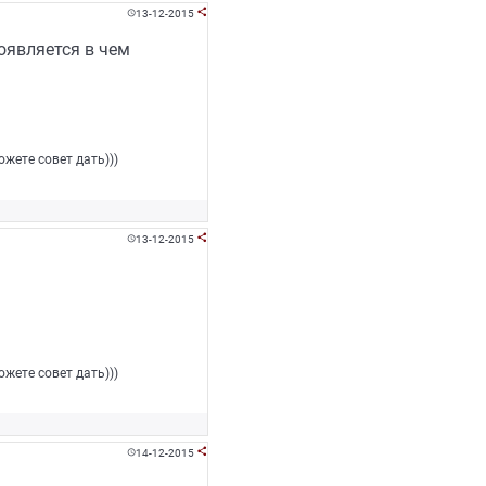
13-12-2015


оявляется в чем
жете совет дать)))
13-12-2015


жете совет дать)))
14-12-2015

