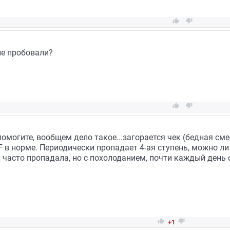


не пробовали?


помогите, вообщем дело такое...загорается чек (бедная сме
 в норме. Периодически пропадает 4-ая ступень, можно ли 
к часто пропадала, но с похолоданием, почти каждый день


+1