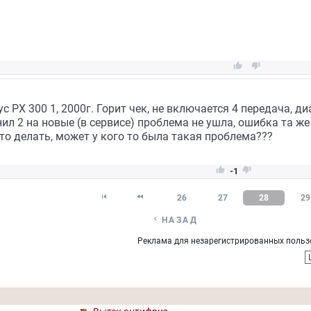


с РХ 300 1, 2000г. Горит чек, не включается 4 передача, 
ил 2 на новые (в сервисе) проблема не ушла, ошибка та же
что делать, может у кого то была такая проблема???


-1


26
27
28
29

НАЗАД
Реклама для незарегистрированных польз