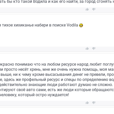
ть бы кто такой Водила и как его найти, за город сгонять 


 тихое хихиканье набери в поиске Vodila


екрасно понимаю что на любом ресурсе народ любит поглу
и просто несёт хрень, мне же очень нужна помощь, моя ма
л выше, ни к чему кроме высасывания денег не превели, пр
е, здесь же профельный ресурс и спецы по определению в
 действительно знающие люди работают думаю не сложно. В
онтируют своё авто сами, есть же люди которые обращаютс
человеку, который остро нуждается!

