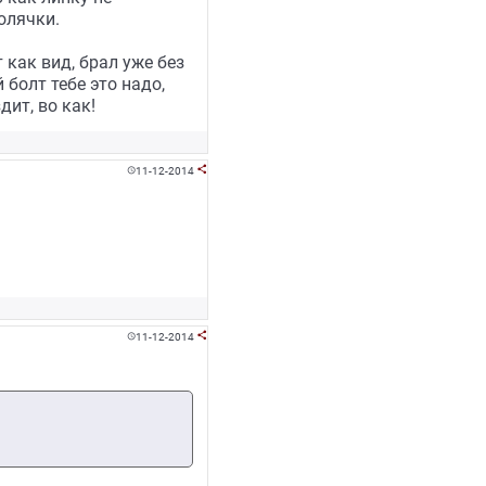
олячки.
 как вид, брал уже без
 болт тебе это надо,
дит, во как!
11-12-2014


11-12-2014

