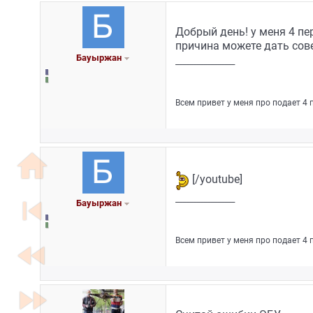
Добрый день! у меня 4 пе
причина можете дать сов
Бауыржан
_________________
Всем привет у меня про подает 4
home
[/youtube]
skip_previous
_________________
Бауыржан
Всем привет у меня про подает 4
fast_rewind
fast_forward