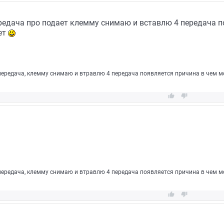
редача про подает клемму снимаю и вставлю 4 передача п
ет
 передача, клемму снимаю и втравлю 4 передача появляется причина в чем мо


 передача, клемму снимаю и втравлю 4 передача появляется причина в чем мо

