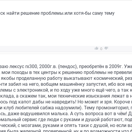
иск найти решение проблемы.или хотя-бы саму тему


0
 лексус rx300, 2000г.в. (пендос), преобретён в 2009г. Уже
 мои походы в тех центры к решению проблемы не превели,
а якобы проделанную работу выкатывают космический, рез
очти забил на него, вобщем машинёнку запустил, ибо все не
мы с электроникой, и по ходу уже много ещё чего, а так ка
склада, а скажем так, мои технические изыскания лежат в 
уюсь под капот дабы не навредить! Но может и зря. Короче 
 клуб любителей сабжа надоумили). Тему промониторил, 
сь, даже водушевился малька. А суть вопроса вот в чём! 
рмальный сервис где люди с руками и душой работают, по
еский, с мозгами, руками и опять таки с душой, но если ва
ия была железной, проверенной, ну и по возможности что б