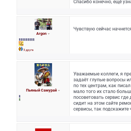
Спасибо конечно, ещё узна
Чувствую сейчас начнется
Argon
3 друга
Уважаемые коллеги, я пр
задаёт глупые вопросы ил
по тех центрам, как писа
Пьяный Самурай
мало того их стало больш
посоветовать сервис где
сидит на этом сайте рем
сервисы, так подскажите 