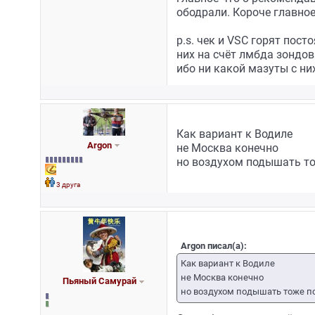
ободрали. Короче главное
p.s. чек и VSC горят пос
них на счёт лмбда зондов 
ибо ни какой мазуты с них
Как вариант к Водиле
Argon
не Москва конечно
но воздухом подышать то
3 друга
Argon писал(а):
Как вариант к Водиле
не Москва конечно
Пьяный Самурай
но воздухом подышать тоже п