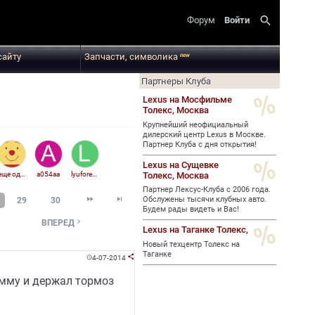
search
Форум
Войти
сайту
Запчасти, символика
new
Партнеры Клуба
Lexus на Мосфильме
Толекс,
Москва
Крупнейший неофициальный
дилерский центр Lexus в Москве.
Партнер Клуба с дня открытия!
Lexus на Сущевке
Толекс,
Москва
еще один сергей
а054аа
lyuforever
Партнер Лексус-Клуба с 2006 года.


Обслужены тысячи клубных авто.
29
30
Будем рады видеть и Вас!

ВПЕРЕД
Lexus на Таганке Толекс,
Новый техцентр Толекс на
Таганке
4-07-2014


емму и держал тормоз