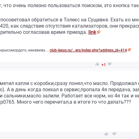
 что очень полезно пользоваться поиском, это кнопка так
посоветовал обратиться в Толекс на Сущевке. Ехать ко мн
0420, как следствие отсутствия катализаторов, они прекра
арительно согласовав время приезда.
link
крысомордого, ненавижу....
club-lexus.ru/...ers/index.php?address_id=414


+1
метил капли с коробки,сразу понял,что масло. Продолжал
. А в день когда поехал в сервис,пропала 4я передача, заг
и сальники,масло залили. Работает все норм, но 4я так и н
р0765. Много чего перечитал,а в итоге то что делать???

