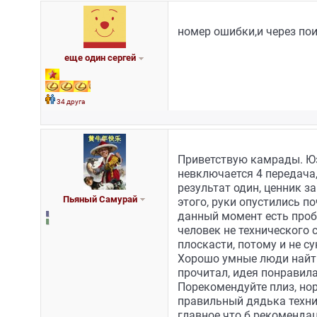
номер ошибки,и через по
еще один сергей
34 друга
Приветствую камрады. Юзаю
невключается 4 передача,
результат один, ценник з
Пьяный Самурай
этого, руки опустились п
данный момент есть пробле
человек не технического 
плоскасти, потому и не с
Хорошо умные люди найти
прочитал, идея понравила
Порекомендуйте плиз, но
правильный дядька технич
главное что б рекомендац