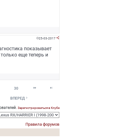
25-03-2017


диагностика показывает
 только еще теперь и


30

ВПЕРЕД
ователей.
Зарегистрироваться в Клубе
Правила форумов