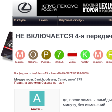
О клубе
Lexus
Клубные скидки
Ф
НЕ ВКЛЮЧАЕТСЯ 4-я передача
Maxim_092
Oskartsoy@gmail.com
PumbaRX
707LEX
Vodila
Kairat31
maykur28
romy
Все форумы
»
Клуб Lexus RX
»
Lexus RX/HARRIER I (1998-2003)
Модераторы:
Danich
,
odyssey
,
Camel
,
snow1975
Amitai
Правила форумов
Ссылка на тему
да, после замены лямбды
минуту, без изменений.
Amitai