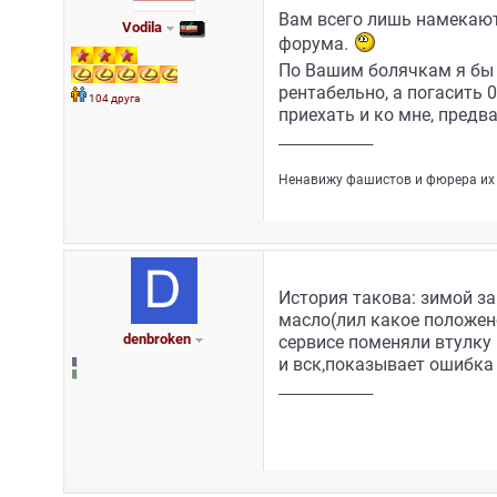
Вам всего лишь намекают,
Vodila
форума.
По Вашим болячкам я бы 
рентабельно, а погасить 
104 друга
приехать и ко мне, предв
_________________
Ненавижу фашистов и фюрера их 
История такова: зимой за
масло(лил какое положено)
denbroken
сервисе поменяли втулку 
и вск,показывает ошибка 
_________________