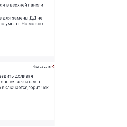
ая в верхней панели
е для замены ДД не
сно умеют. Но можно
22-04-2015


 ездить доливая
орелся чек и вск.в
е включается,горит чек