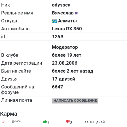
Ник
odyssey
Реальное имя
Вячеслав
Откуда
Алматы
Автомобиль
Lexus RX 350
id
1259
Модератор
В клубе
более 19 лет
Дата регистрации
23.08.2006
Был на сайте
более 2 лет назад
Друзья
17 друзей
Сообщений на
6647
форуме
Личная почта
НАПИСАТЬ СООБЩЕНИЕ
Карма
arrow_downward
0
thumb_up
thumb_down
/1000
1
0
за 180 дней