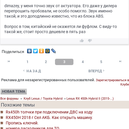
dimazey, у меня точно звук от актуатора. Его даже у дилера
перепрошить пробовали, не особо помогло. Звук именно
такой, и это доподлинно известно, что из блока ABS.
Вопрос в том, китайский не окажется ли фуфлом. С виду-то
такой же, стоит просто дешевле в пять раз


Поделиться


1
2
3
4
5


НАЗАД
ВПЕРЕД
Реклама для незарегистрированных пользователей.
Зарегистрироваться в
Клубе
НОВАЯ ТЕМА
Все форумы
»
Клуб Lexus / Toyota Hybrid
»
Lexus RX 450h Hybrid II (2015-...)
Похожие темы
Rx450h толчки при подключении ДВС на ходу
RX450H 2018 г Сел АКБ. Как открыть машину.
Пропись ключей.
номера расходников для ТО