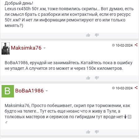
Добрый день!
Lexus rx450h 50т.км, тоже появились скрипы… Вот думаю, есть
ли смысл брать с разборки или контрактный, если его ресурс
50т.км? И нет ли информации ремонтируют его или только
менять?)



10-02-2024

Maksimka76
BoBaA1986, ерундой не занимайтесь.Катайтесь пока в ошибку
не упадет.А случится это может и через 150к километров.



10-02-2024

BoBaA1986
Maksimka76, Просто побешивает, скрип при торможении, как
будто на телеге… Тут есть еще нюанс что я живу в Туле, а
толковых мастеров и сервисов по гибридам тут вроде нет🤷🏻
♂

