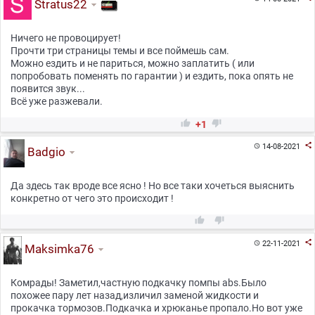
Stratus22
Ничего не провоцирует!
Прочти три страницы темы и все поймешь сам.
Можно ездить и не париться, можно заплатить ( или
попробовать поменять по гарантии ) и ездить, пока опять не
появится звук...
Всё уже разжевали.


+1

14-08-2021

Badgio
Да здесь так вроде все ясно ! Но все таки хочеться выяснить
конкретно от чего это происходит !



22-11-2021

Maksimka76
Комрады! Заметил,частную подкачку помпы abs.Было
похожее пару лет назад,изличил заменой жидкости и
прокачка тормозов.Подкачка и хрюканье пропало.Но вот уже