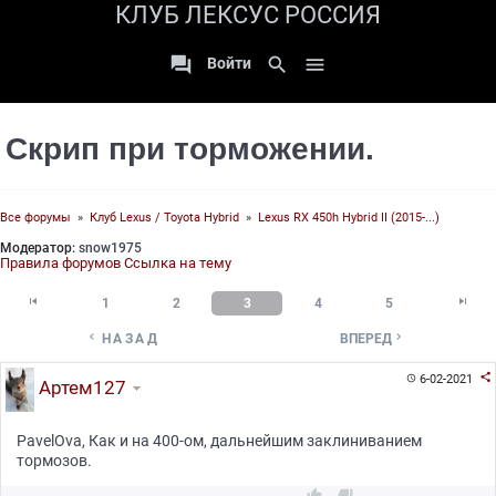
КЛУБ ЛЕКСУС РОССИЯ

search

Войти
Скрип при торможении.
Все форумы
»
Клуб Lexus / Toyota Hybrid
»
Lexus RX 450h Hybrid II (2015-...)
Модератор:
snow1975
Правила форумов
Ссылка на тему


1
2
3
4
5


НАЗАД
ВПЕРЕД

6-02-2021

Артем127
PavelOva, Как и на 400-ом, дальнейшим заклиниванием
тормозов.

