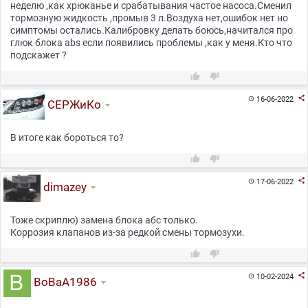
неделю ,как хрюканье и срабатывания частое насоса.Сменил
тормозную жидкость ,промыв 3 л.Воздуха нет,ошибок нет но
симптомы остались.Калибровку делать боюсь,начитался про
глюк блока abs если появились проблемы ,как у меня.Кто что
подскажет ?



16-06-2022

СЕРЖиКо
В итоге как бороться то?



17-06-2022

dimazey
Тоже скриплю) замена блока абс только.
Коррозия клапанов из-за редкой смены тормозухи.



10-02-2024

BoBaA1986