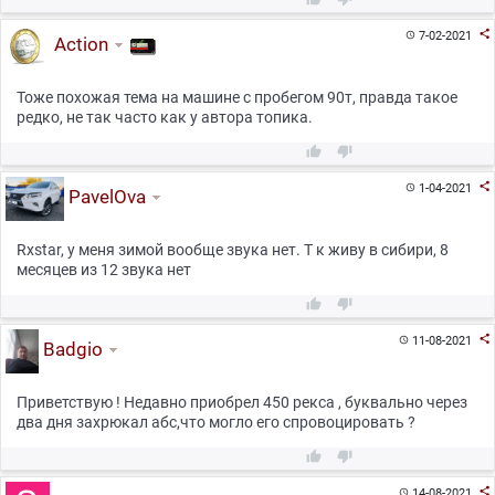

7-02-2021

Action
Тоже похожая тема на машине с пробегом 90т, правда такое
редко, не так часто как у автора топика.



1-04-2021

PavelOva
Rxstar, у меня зимой вообще звука нет. Т к живу в сибири, 8
месяцев из 12 звука нет



11-08-2021

Badgio
Приветствую ! Недавно приобрел 450 рекса , буквально через
два дня захрюкал абс,что могло его спровоцировать ?



14-08-2021
