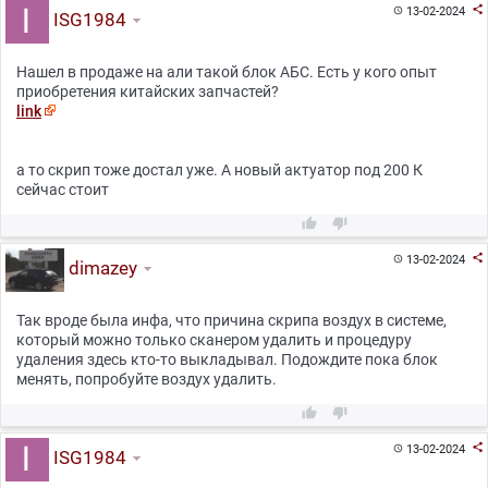

13-02-2024

ISG1984
Нашел в продаже на али такой блок АБС. Есть у кого опыт
приобретения китайских запчастей?
link
а то скрип тоже достал уже. А новый актуатор под 200 К
сейчас стоит



13-02-2024

dimazey
Так вроде была инфа, что причина скрипа воздух в системе,
который можно только сканером удалить и процедуру
удаления здесь кто-то выкладывал. Подождите пока блок
менять, попробуйте воздух удалить.



13-02-2024

ISG1984