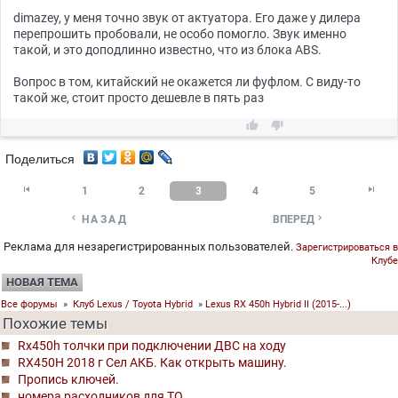
dimazey, у меня точно звук от актуатора. Его даже у дилера
перепрошить пробовали, не особо помогло. Звук именно
такой, и это доподлинно известно, что из блока ABS.
Вопрос в том, китайский не окажется ли фуфлом. С виду-то
такой же, стоит просто дешевле в пять раз


Поделиться


1
2
3
4
5


НАЗАД
ВПЕРЕД
Реклама для незарегистрированных пользователей.
Зарегистрироваться в
Клубе
НОВАЯ ТЕМА
Все форумы
»
Клуб Lexus / Toyota Hybrid
»
Lexus RX 450h Hybrid II (2015-...)
Похожие темы
Rx450h толчки при подключении ДВС на ходу
RX450H 2018 г Сел АКБ. Как открыть машину.
Пропись ключей.
номера расходников для ТО