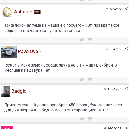

7-02-2021

Action
Тоже похожая тема на машине с пробегом 90т, правда такое
редко, не так часто как у автора топика.



1-04-2021

PavelOva
Rxstar, у меня зимой вообще звука нет. Т к живу в сибири, 8
месяцев из 12 звука нет



11-08-2021

Badgio
Приветствую ! Недавно приобрел 450 рекса , буквально через
два дня захрюкал абс,что могло его спровоцировать ?



14-08-2021
