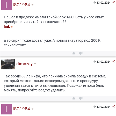

13-02-2024

ISG1984
Нашел в продаже на али такой блок АБС. Есть у кого опыт
приобретения китайских запчастей?
link
а то скрип тоже достал уже. А новый актуатор под 200 К
сейчас стоит



13-02-2024

dimazey
Так вроде была инфа, что причина скрипа воздух в системе,
который можно только сканером удалить и процедуру
удаления здесь кто-то выкладывал. Подождите пока блок
менять, попробуйте воздух удалить.



13-02-2024

ISG1984