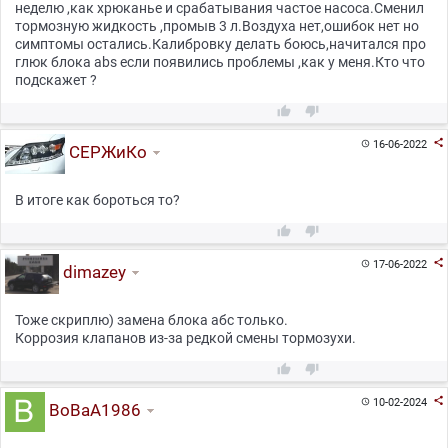
неделю ,как хрюканье и срабатывания частое насоса.Сменил
тормозную жидкость ,промыв 3 л.Воздуха нет,ошибок нет но
симптомы остались.Калибровку делать боюсь,начитался про
глюк блока abs если появились проблемы ,как у меня.Кто что
подскажет ?



16-06-2022

СЕРЖиКо
В итоге как бороться то?



17-06-2022

dimazey
Тоже скриплю) замена блока абс только.
Коррозия клапанов из-за редкой смены тормозухи.



10-02-2024

BoBaA1986