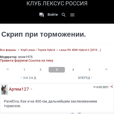
КЛУБ ЛЕКСУС РОССИЯ

search

Войти
Скрип при торможении.
Все форумы
»
Клуб Lexus / Toyota Hybrid
»
Lexus RX 450h Hybrid II (2015-...)
Модератор:
snow1975
Правила форумов
Ссылка на тему


1
2
3
4
5


НАЗАД
ВПЕРЕД

6-02-2021

Артем127
PavelOva, Как и на 400-ом, дальнейшим заклиниванием
тормозов.

