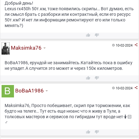
Добрый день!
Lexus rx450h 50т.км, тоже появились скрипы… Вот думаю, есть
ли смысл брать с разборки или контрактный, если его ресурс
50т.км? И нет ли информации ремонтируют его или только
менять?)



10-02-2024

Maksimka76
BoBaA1986, ерундой не занимайтесь.Катайтесь пока в ошибку
не упадет.А случится это может и через 150к километров.



10-02-2024

BoBaA1986
Maksimka76, Просто побешивает, скрип при торможении, как
будто на телеге… Тут есть еще нюанс что я живу в Туле, а
толковых мастеров и сервисов по гибридам тут вроде нет🤷🏻
♂

