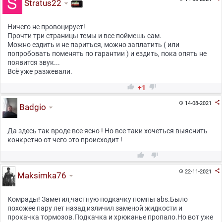
Stratus22
Ничего не провоцирует!
Прочти три страницы темы и все поймешь сам.
Можно ездить и не париться, можно заплатить ( или
попробовать поменять по гарантии ) и ездить, пока опять не
появится звук...
Всё уже разжевали.


+1

14-08-2021

Badgio
Да здесь так вроде все ясно ! Но все таки хочеться выяснить
конкретно от чего это происходит !



22-11-2021

Maksimka76
Комрады! Заметил,частную подкачку помпы abs.Было
похожее пару лет назад,изличил заменой жидкости и
прокачка тормозов.Подкачка и хрюканье пропало.Но вот уже