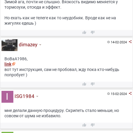
Зимой ага, почти не слышно. Вязкость видимо меняется у
тормозухи, отсюда и эффект.
Но ехать как не телеге как то неудобняк. Вроде как не на
жигулях едешь )



14-02-2024

dimazey
BoBaA1986,
link
вот тут инструкция, сам не пробовал, жду пока кто-нибудь
попробует )



15-02-2024

ISG1984
мне делали данную процедуру. Скрипеть стало меньше, но
совсем от шума не избавило.

