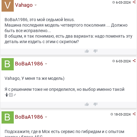

6-03-2024

Vahago
BoBaA1986, это мой седьмой lexus.
Машина последняя модель четвертого поколения ... Должно
быть все исправлено...
В общем, я так понимаю, есть два варианта: надо поменять эту
деталь или ездить с этим с скрипом?



6-03-2024

BoBaA1986
Vahago, У меня та же модель)
Я с решением тоже не определился, но выбор именно такой
🤷🏻♂



18-03-2024

BoBaA1986
Подскажите, где в Мск есть сервис по гибридам и с опытом