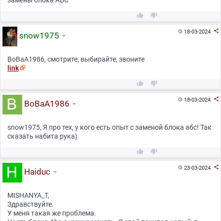
замены блока АБС



18-03-2024

snow1975
BoBaA1986, смотрите, выбирайте, звоните
link



18-03-2024

BoBaA1986
snow1975, Я про тех, у кого есть опыт с заменой блока абс! Так
сказать набита рука)



23-03-2024

Haiduc
MISHANYA_T,
Здравствуйте.
У меня такая же проблема.