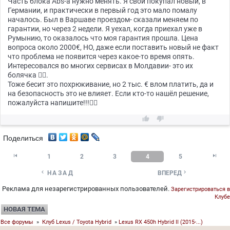
Часть блока Abs-а нужно менять. Я свой покупал новый, в
Германии, и практически в первый год это мало помалу
началось. Был в Варшаве проездом- сказали меняем по
гарантии, но через 2 недели. Я уехал, когда приехал уже в
Румынию, то оказалось что моя гарантия прошла. Цена
вопроса около 2000€, НО, даже если поставить новый не факт
что проблема не появится через какое-то время опять.
Интересовался во многих сервисах в Молдавии- это их
болячка 🤷‍♂️.
Тоже бесит это похрюкивание, но 2 тыс. € влом платить, да и
на безопасность это не влияет. Если кто-то нашёл решение,
пожалуйста напишите!!!😮‍💨


Поделиться


1
2
3
4
5


НАЗАД
ВПЕРЕД
Реклама для незарегистрированных пользователей.
Зарегистрироваться в
Клубе
НОВАЯ ТЕМА
Все форумы
»
Клуб Lexus / Toyota Hybrid
»
Lexus RX 450h Hybrid II (2015-...)