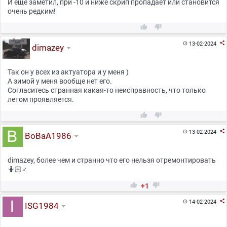
И еще заметил, при -10 и ниже скрип пропадает или становится
очень редким!



13-02-2024

dimazey
Так он у всех из актуатора и у меня )
А зимой у меня вообще нет его.
Согласитесь странная какая-то неисправность, что только
летом проявляется.



13-02-2024

BoBaA1986
dimazey, более чем и странно что его нельзя отремонтировать
🤷🏻♂


+1

14-02-2024

ISG1984