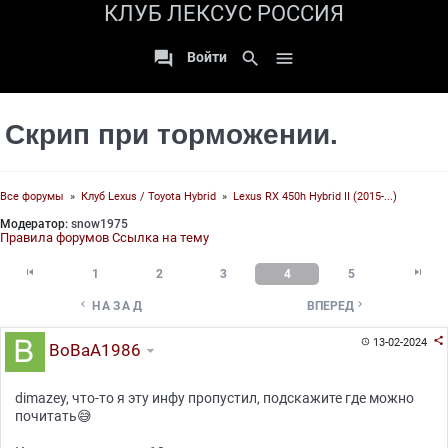
КЛУБ ЛЕКСУС РОССИЯ

search

Войти
Скрип при торможении.
Все форумы
»
Клуб Lexus / Toyota Hybrid
»
Lexus RX 450h Hybrid II (2015-...)
Модератор:
snow1975
Правила форумов
Ссылка на тему


1
2
3
4
5


НАЗАД
ВПЕРЕД

13-02-2024

BoBaA1986
dimazey, что-то я эту инфу пропустил, подскажите где можно
почитать😅