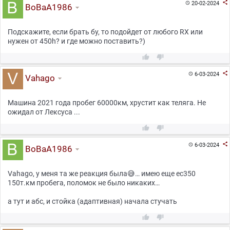

20-02-2024

BoBaA1986
Подскажите, если брать бу, то подойдет от любого RX или
нужен от 450h? и где можно поставить?)



6-03-2024

Vahago
Машина 2021 года пробег 60000км, хрустит как теляга. Не
ожидал от Лексуса ...



6-03-2024

BoBaA1986
Vahago, у меня та же реакция была😅… имею еще ес350
150т.км пробега, поломок не было никаких…
а тут и абс, и стойка (адаптивная) начала стучать

