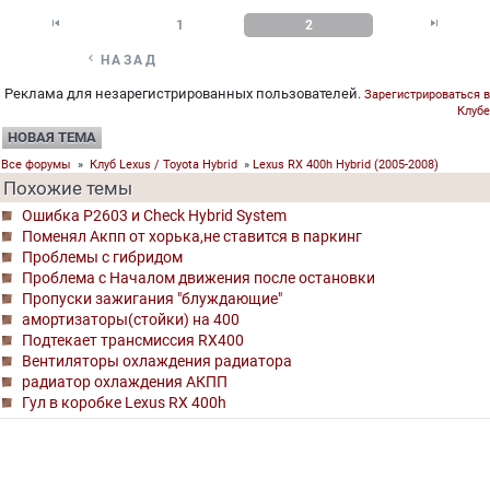


1
2

НАЗАД
Реклама для незарегистрированных пользователей.
Зарегистрироваться в
Клубе
НОВАЯ ТЕМА
Все форумы
»
Клуб Lexus / Toyota Hybrid
»
Lexus RX 400h Hybrid (2005-2008)
Похожие темы
Ошибка P2603 и Check Hybrid System
Поменял Акпп от хорька,не ставится в паркинг
Проблемы с гибридом
Проблема с Началом движения после остановки
Пропуски зажигания "блуждающие"
амортизаторы(стойки) на 400
Подтекает трансмиссия RX400
Вентиляторы охлаждения радиатора
радиатор охлаждения АКПП
Гул в коробке Lexus RX 400h