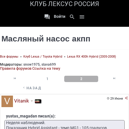
КЛУБ ЛЕКСУС РОССИЯ

search

Войти
Масляный насос акпп
Все форумы
»
Клуб Lexus / Toyota Hybrid
»
Lexus RX 400h Hybrid (2005-2008)
Модераторы:
snow1975
,
slava699
Правила форумов
Ссылка на тему


1
2

НАЗАД

29 Июня

Vitanik
yustas_magadan писал(а):
Неделя наблюдений.
Показания Hybrid Assistant - темп MG1 - 105 градусов.