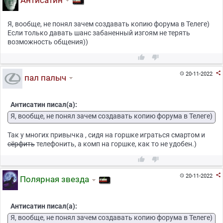
Антисатин
Я, вообще, не понял зачем создавать копию форума в Телеге)
Если только давать шанс забаненный изгоям не терять
возможность общения))



20-11-2022

пал палыч
Антисатин писал(а):
Я, вообще, не понял зачем создавать копию форума в Телеге)
Так у многих привычка , сидя на горшке играться смартом и
сёрфить
телефонить, а комп на горшке, как то не удобен.)



20-11-2022

Полярная звезда
Антисатин писал(а):
Я, вообще, не понял зачем создавать копию форума в Телеге)