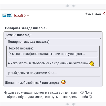



20-11-2022

lexx86
Полярная звезда писал(а):
lexx86 писал(а):
Полярная звезда писал(а):
lexx86 писал(а):
У меня с телефона все категории присутствуют...
А чего это ты в Обовсёмку не ходишь и не читаешь?
Целый день за покупками был...
Шопинг - мой любимый вид спорта
Ну для вас женщин может и так...а вот для нас....🫣 Пока
выбрали обувь для младшего чуть не посидели.....оба 🤯

