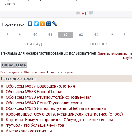
инету


+1
Поделиться




60
61
62
63
64


НАЗАД
ВПЕРЕД
Реклама для незарегистрированных пользователей.
Зарегистрироваться в
Клубе
НОВАЯ ТЕМА
Все форумы
»
Жизнь в стиле Lexus
»
Беседка
Похожие темы
Обо всем №637 СовершенноЛетняя
Обо всем №638 БанноПарная
Обо всем №639 РтутноСтолбикоПодъёмная
Обо всем №640 ЛетнеТрудоголическая
Обо всем №636 ИнтеллектуальноНеСтагнационная
Коронавирус | Covid-2019. Медицинская, статистика (опрос)
Картины. Кому что нравится. Обсуждать не стесняться
Футбол - это больше, чем игра.
Американские сериалы