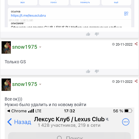



20-11-2022

snow1975
Только GS



20-11-2022

snow1975
Все ок)))
Нужно было удалить и по новому войти