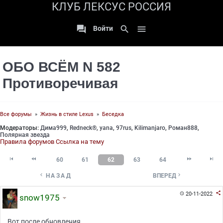
КЛУБ ЛЕКСУС РОССИЯ

search

Войти
ОБО ВСЁМ N 582
Противоречивая
Все форумы
»
Жизнь в стиле Lexus
»
Беседка
Модераторы:
Дима999
,
Redneck®
,
yana
,
97rus
,
Kilimanjaro
,
Роман888
,
Полярная звезда
Правила форумов
Ссылка на тему




60
61
62
63
64


НАЗАД
ВПЕРЕД

20-11-2022

snow1975
Вот после обновления