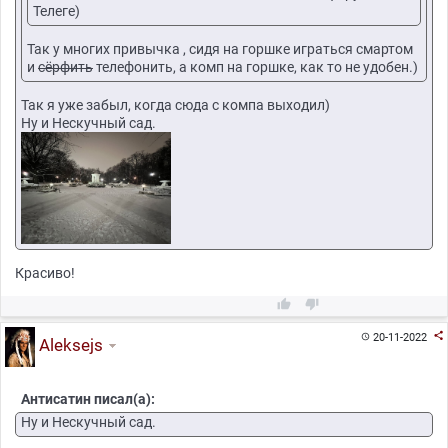
Телеге)
Так у многих привычка , сидя на горшке играться смартом
и
сёрфить
телефонить, а комп на горшке, как то не удобен.)
Так я уже забыл, когда сюда с компа выходил)
Ну и Нескучный сад.
Красиво!



20-11-2022

Aleksejs
Антисатин писал(а):
Ну и Нескучный сад.