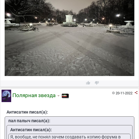



20-11-2022

Полярная звезда
Антисатин писал(а):
пал палыч писал(а):
Антисатин писал(а):
Я, вообще, не понял зачем создавать копию форума в