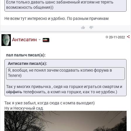
Если только давать шанс забаненный изгоям не терять
возможность общения))
Не всем тут интересно и удобно. По разным причинам



20-11-2022

Антисатин
пал палыч писал(а):
Антисатин писал(а):
Я, вообще, не понял зачем создавать копию форума в
Телеге)
Так у многих привычка , сидя на горшке играться смартом и
сёрфить
телефонить, а комп на горшке, как то не удобен.)
Так я уже забыл, когда сюда с компа выходил)
Ну и Нескучный сад.