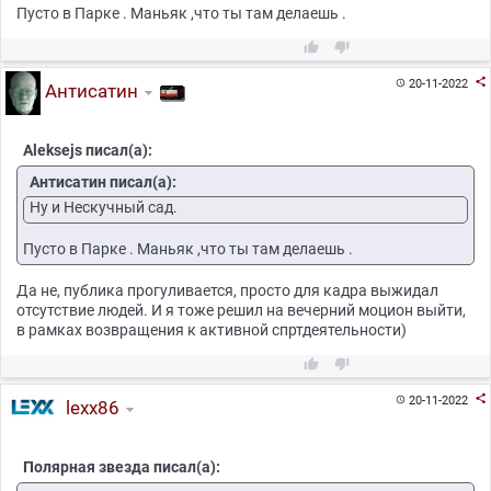
Пусто в Парке . Маньяк ,что ты там делаешь .



20-11-2022

Антисатин
Aleksejs писал(а):
Антисатин писал(а):
Ну и Нескучный сад.
Пусто в Парке . Маньяк ,что ты там делаешь .
Да не, публика прогуливается, просто для кадра выжидал
отсутствие людей. И я тоже решил на вечерний моцион выйти,
в рамках возвращения к активной спртдеятельности)



20-11-2022

lexx86
Полярная звезда писал(а):