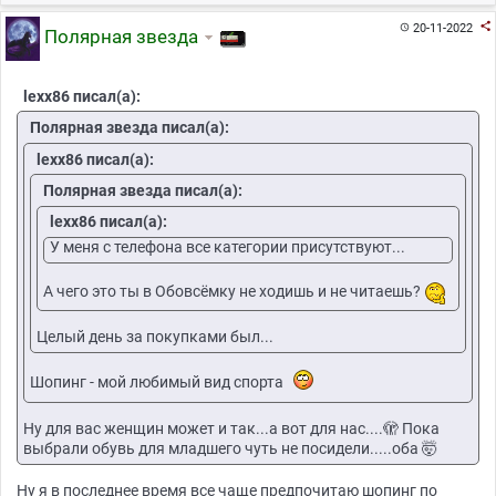

20-11-2022

Полярная звезда
lexx86 писал(а):
Полярная звезда писал(а):
lexx86 писал(а):
Полярная звезда писал(а):
lexx86 писал(а):
У меня с телефона все категории присутствуют...
А чего это ты в Обовсёмку не ходишь и не читаешь?
Целый день за покупками был...
Шопинг - мой любимый вид спорта
Ну для вас женщин может и так...а вот для нас....🫣 Пока
выбрали обувь для младшего чуть не посидели.....оба 🤯
Ну я в последнее время все чаще предпочитаю шопинг по