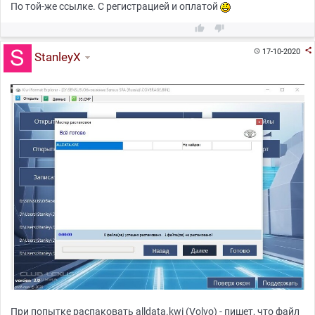
По той-же ссылке. С регистрацией и оплатой



17-10-2020

StanleyX
При попытке распаковать alldata.kwi (Volvo) - пишет, что файл