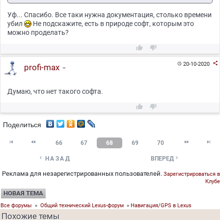
Уф... Спасибо. Все таки нужна документация, столько времени
убил
Не подскажите, есть в природе софт, которым это
можно проделать?



20-10-2020

profi-max
Думаю, что нет такого софта.


Поделиться




66
67
68
69
70


НАЗАД
ВПЕРЕД
Реклама для незарегистрированных пользователей.
Зарегистрироваться в
Клубе
НОВАЯ ТЕМА
Все форумы
»
Общий технический Lexus-форум
»
Навигация/GPS в Lexus
Похожие темы