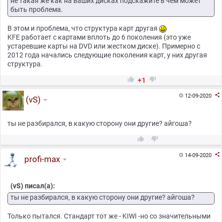
не такая же как на ваших дисках подскажите в чем может
быть проблема.
В этом и проблема, что структура карт другая
KFE работает с картами вплоть до 6 поколения (это уже
устаревшие карты на DVD или жестком диске). Примерно с
2012 года начались следующие поколения карт, у них другая
структура.


+1

12-09-2020

(vS)
ты не разбирался, в какую сторону они другие? айгоша?



14-09-2020

profi-max
(vS) писал(а):
ты не разбирался, в какую сторону они другие? айгоша?
Только пытался. Стандарт тот же - KIWI -но со значительными