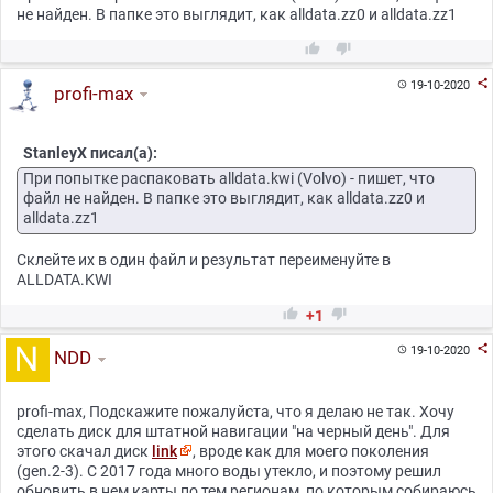
не найден. В папке это выглядит, как alldata.zz0 и alldata.zz1



19-10-2020

profi-max
StanleyX писал(а):
При попытке распаковать alldata.kwi (Volvo) - пишет, что
файл не найден. В папке это выглядит, как alldata.zz0 и
alldata.zz1
Склейте их в один файл и результат переименуйте в
ALLDATA.KWI


+1

19-10-2020

NDD
profi-max, Подскажите пожалуйста, что я делаю не так. Хочу
сделать диск для штатной навигации "на черный день". Для
этого скачал диск
link
, вроде как для моего поколения
(gen.2-3). С 2017 года много воды утекло, и поэтому решил
обновить в нем карты по тем регионам, по которым собираюсь