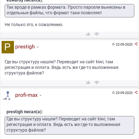
Так вроде в рамках формата. Просто парсели вынесены в
отдельные файлы, что формат таки позволяет
Не только это, к сожалению.



22-09-2020

prestigh
Где вы структуру нашли? Переводит на сайт kiwi, там
регистрация и оплата. Ведь есть же где-то выложенная
структура файлов?



23-09-2020

profi-max
prestigh писал(а):
Где вы структуру нашли? Переводит на сайт kiwi, там
регистрация и оплата. Ведь есть же где-то выложенная
структура файлов?