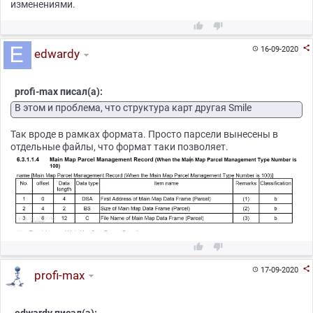
изменениями.



16-09-2020

edwardy
profi-max писал(а):
В этом и проблема, что структура карт другая Smile
Так вроде в рамках формата. Просто парсели вынесены в
отдельные файлы, что формат таки позволяет.



17-09-2020

profi-max
edwardy писал(а):