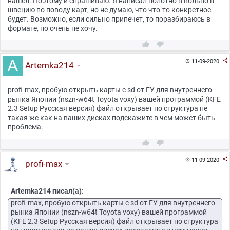
нашел. Поэтому и спрашиваю. Я написал полотно в вольво в
швецию по поводу карт, но не думаю, что что-то конкретное
будет. Возможно, если сильно припечет, то поразбираюсь в
формате, но очень не хочу.



11-09-2020

Artemka214
profi-max, пробую открыть карты с sd от ГУ для внутреннего
рынка Японии (nszn-w64t Toyota voxy) вашей программой (KFE
2.3 Setup Русская версия) файл открывает но структура не
такая же как на ваших дисках подскажите в чем может быть
проблема.



11-09-2020

profi-max
Artemka214 писал(а):
profi-max, пробую открыть карты с sd от ГУ для внутреннего
рынка Японии (nszn-w64t Toyota voxy) вашей программой
(KFE 2.3 Setup Русская версия) файл открывает но структура