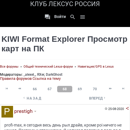
КЛУБ ЛЕКСУС РОССИЯ

search

Войти
KIWI Format Explorer Просмотр
карт на ПК
Все форумы
»
Общий технический Lexus-форум
»
Навигация/GPS в Lexus
Модераторы:
_alexel_
,
RXer
,
DarkGhost
Правила форумов
Ссылка на тему




66
67
68
69
70


НАЗАД
ВПЕРЕД

25-08-2020

prestigh
profi-max, я сегодня весь день рыл драйв, кроме poi ничего не