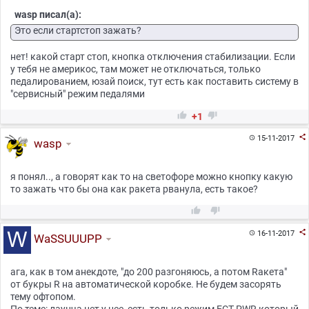
wasp писал(а):
Это если стартстоп зажать?
нет! какой старт стоп, кнопка отключения стабилизации. Если
у тебя не америкос, там может не отключаться, только
педалированием, юзай поиск, тут есть как поставить систему в
"сервисный" режим педалями


+1

15-11-2017

wasp
я понял.., а говорят как то на светофоре можно кнопку какую
то зажать что бы она как ракета рванула, есть такое?



16-11-2017

WaSSUUUPP
ага, как в том анекдоте, "до 200 разгоняюсь, а потом Rакета"
от букры R на автоматической коробке. Не будем засорять
тему офтопом.