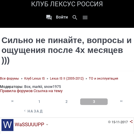
КЛУБ ЛЕКСУС РОССИЯ

search

Войти
Сильно не пинайте, вопросы и
ощущения после 4х месяцев
)))
Все форумы
»
Клуб Lexus IS
»
Lexus IS II (2005-2012)
»
ТО и эксплуатация
Модераторы:
Box
,
markii
,
snow1975
Правила форумов
Ссылка на тему


1
2
3

НАЗАД

15-11-2017

WaSSUUUPP