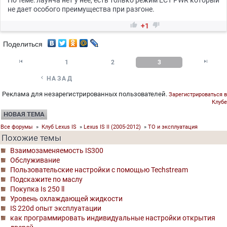
По теме: лаунча нет у нее, есть только режим ECT PWR который
не дает особого преимущества при разгоне.


+1
Поделиться


1
2
3

НАЗАД
Реклама для незарегистрированных пользователей.
Зарегистрироваться в
Клубе
НОВАЯ ТЕМА
Все форумы
»
Клуб Lexus IS
»
Lexus IS II (2005-2012)
»
ТО и эксплуатация
Похожие темы
Взаимозаменяемость IS300
Обслуживание
Пользовательские настройки с помощью Techstream
Подскажите по маслу
Покупка Is 250 ll
Уровень охлаждающей жидкости
IS 220d опыт эксплуатации
как программировать индивидуальные настройки открытия