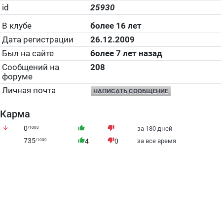
id
25930
В клубе
более 16 лет
Дата регистрации
26.12.2009
Был на сайте
более 7 лет назад
Сообщений на
208
форуме
Личная почта
НАПИСАТЬ СООБЩЕНИЕ
Карма
arrow_downward
0
thumb_up
thumb_down
/1000
за 180 дней
735
thumb_up
thumb_down
/1000
4
0
за все время