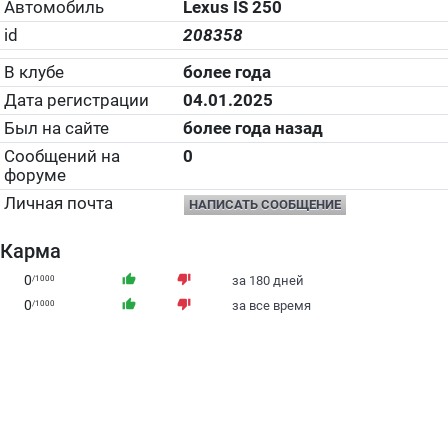
Автомобиль
Lexus IS 250
id
208358
В клубе
более года
Дата регистрации
04.01.2025
Был на сайте
более года назад
Сообщений на
0
форуме
Личная почта
НАПИСАТЬ СООБЩЕНИЕ
Карма
0
thumb_up
thumb_down
/1000
за 180 дней
0
thumb_up
thumb_down
/1000
за все время