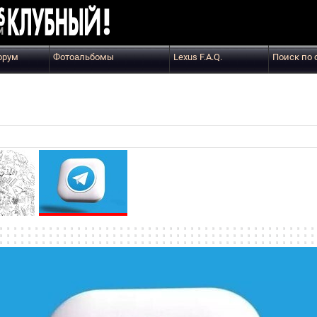
орум
Фотоальбомы
Lexus F.A.Q.
Поиск по 