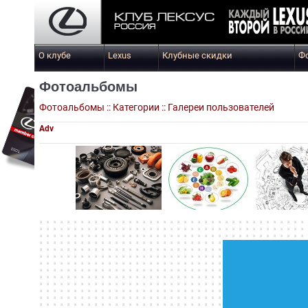
О клубе
Lexus
Клубные скидки
Ф
Фотоальбомы
Фотоальбомы
::
Категории
::
Галереи пользователей
Adv