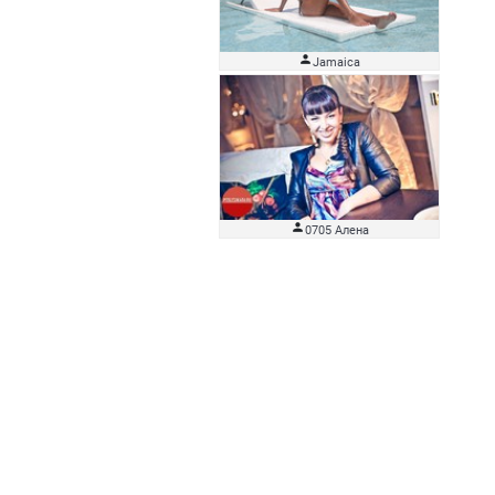

Jamaica

0705 Алена