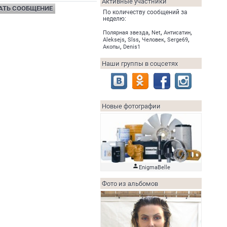
Активные участники
АТЬ СООБЩЕНИЕ
По количеству сообщений за
неделю:
,
,
,
Полярная звезда
Net
Антисатин
,
,
,
,
Aleksejs
Slss
Человек
Serge69
,
Акопы
Denis1
Наши группы в соцсетях
Новые фотографии

EnigmaBelle
Фото из альбомов