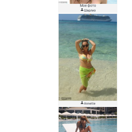
Мое фото

Шарлиз

Аnnette