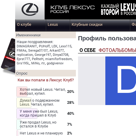
О клубе
Lexus
Клубные скидки
Ф
Именинники
Профиль пользова
Наши поздравления:
,
,
,
,
DIMAGRANIT
PUHoff
LEK
Lexx115
О СЕБЕ
ФОТОАЛЬБОМ
,
,
,
FIMAs
Serega07/07
Arkan077
,
,
,
replication
George197
Dinya0708
,
,
,
Eprst777
PeRteH
miamiforfreedom
,
,
,
Grs195L
MiNo
rtr
godgivenov
Опрос
Как вы попали в Лексус Клуб?
Хотел новый Lexus. Читал,
20%
выбрал, купил.
Думал о подержанном
28%
Lexus. Читал, купил.
У меня уже был Lexus,
40%
когда пришел в Клуб
Уже продал Lexus, но
7%
остался в Клубе
2%
Нет Lexus и не планирую