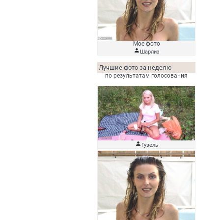
Мое фото

Шарлиз
Лучшие фото за неделю
по результатам голосования

Гузель