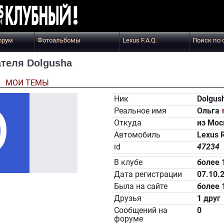
орум
Фотоальбомы
Lexus F.A.Q.
Поиск по 
теля Dolgusha
Ы
МОИ ТЕМЫ
Ник
Dolgus
Реальное имя
Ольга
Откуда
из Мо
Автомобиль
Lexus 
id
47234
В клубе
более 
Дата регистрации
07.10.
Была на сайте
более 
Друзья
1 друг
Сообщений на
0
форуме