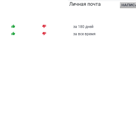
Личная почта
НАПИС
thumb_up
thumb_down
за 180 дней
thumb_up
thumb_down
за все время