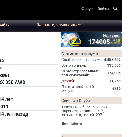
search
Форум
Войти
сайту
Запчасти, символика
new
Нас уже:
+19
174005
за сутки
Статистика форума
Cообщений на форуме:
4,458,602
ha
Всего топиков:
113,905
Зарегистрированных
174,005
сквы
пользователей:
Друзей:
11,259
RX 350 AWD
Посетителей за 60
6310
минут:
14 лет
Сейчас в Клубе
2011
Посетителей: 2686, из них
зарегистрированных: 2,
14 лет назад
скрытых: 0, гостей: 297
,
Erty
Naitmer