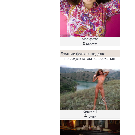
Мое фото

Аnnette
Лучшие фото за неделю
по результатам голосования
Крым - 1

Юлек