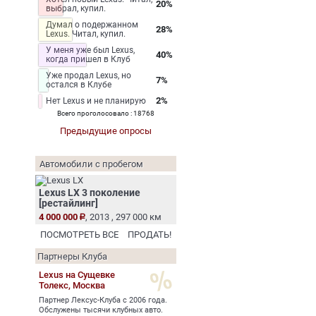
20%
выбрал, купил.
Думал о подержанном
28%
Lexus. Читал, купил.
У меня уже был Lexus,
40%
когда пришел в Клуб
Уже продал Lexus, но
7%
остался в Клубе
2%
Нет Lexus и не планирую
Всего проголосовало : 18768
Предыдущие опросы
Автомобили с пробегом
Lexus LX 3 поколение
[рестайлинг]
4 000 000
, 2013 , 297 000 км
ПОСМОТРЕТЬ ВСЕ
ПРОДАТЬ!
Партнеры Клуба
Lexus на Сущевке
Толекс,
Москва
Партнер Лексус-Клуба с 2006 года.
Обслужены тысячи клубных авто.