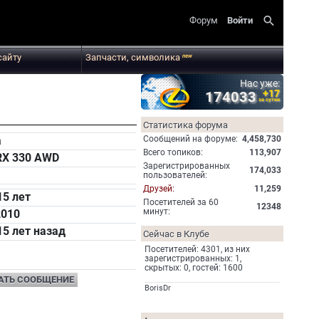
search
Форум
Войти
сайту
Запчасти, символика
new
Нас уже:
+17
174033
за сутки
Статистика форума
Cообщений на форуме:
4,458,730
а
Всего топиков:
113,907
RX 330 AWD
Зарегистрированных
174,033
пользователей:
Друзей:
11,259
15 лет
Посетителей за 60
12348
минут:
2010
15 лет назад
Сейчас в Клубе
Посетителей: 4301, из них
зарегистрированных: 1,
скрытых: 0, гостей: 1600
АТЬ СООБЩЕНИЕ
BorisDr