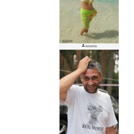

Аnnette