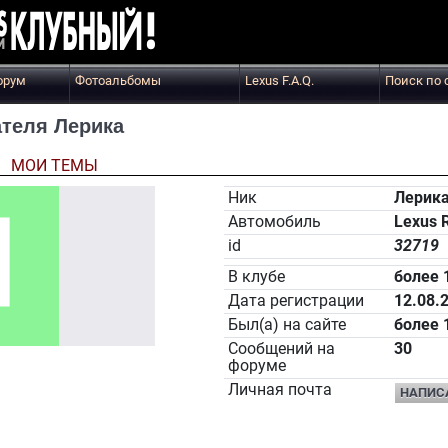
орум
Фотоальбомы
Lexus F.A.Q.
Поиск по 
теля Лерика
Ы
МОИ ТЕМЫ
Ник
Лерик
Автомобиль
Lexus 
id
32719
В клубе
более 
Дата регистрации
12.08.
Был(а) на сайте
более 
Сообщений на
30
форуме
Личная почта
НАПИС