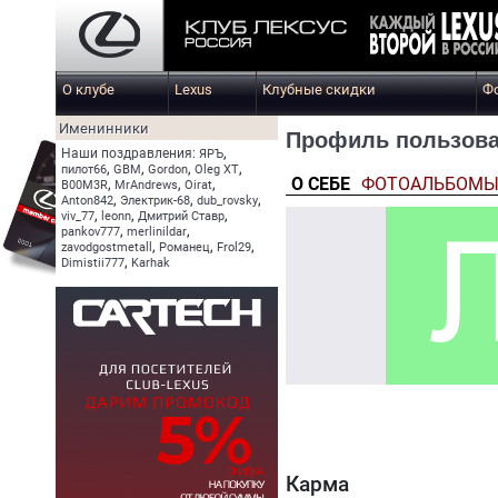
О клубе
Lexus
Клубные скидки
Ф
Именинники
Профиль пользова
,
Наши поздравления:
ЯРЪ
,
,
,
,
пилот66
GBM
Gordon
Oleg XT
О СЕБЕ
ФОТОАЛЬБОМ
,
,
,
B00M3R
MrAndrews
Oirat
,
,
,
Anton842
Электрик-68
dub_rovsky
,
,
,
viv_77
leonn
Дмитрий Ставр
,
,
pankov777
merlinildar
,
,
,
zavodgostmetall
Романец
Frol29
,
Dimistii777
Karhak
Карма