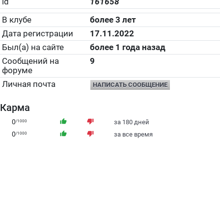
id
161658
В клубе
более 3 лет
Дата регистрации
17.11.2022
Был(а) на сайте
более 1 года назад
Сообщений на
9
форуме
Личная почта
НАПИСАТЬ СООБЩЕНИЕ
Карма
0
thumb_up
thumb_down
/1000
за 180 дней
0
thumb_up
thumb_down
/1000
за все время