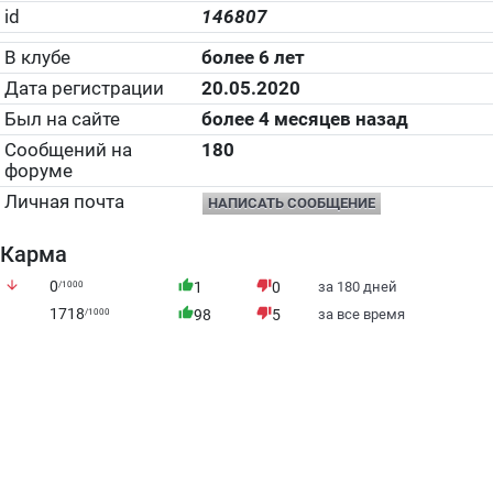
id
146807
В клубе
более 6 лет
Дата регистрации
20.05.2020
Был на сайте
более 4 месяцев назад
Сообщений на
180
форуме
Личная почта
НАПИСАТЬ СООБЩЕНИЕ
Карма
arrow_downward
0
thumb_up
thumb_down
/1000
1
0
за 180 дней
1718
thumb_up
thumb_down
/1000
98
5
за все время