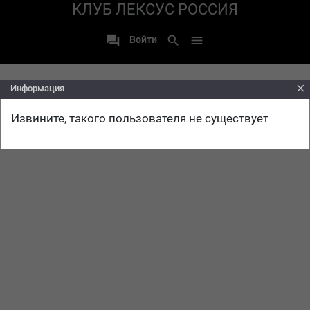
КЛУБ ЛЕКСУС РОССИЯ

search

Войти
close
Информация
Извините, такого пользователя не существует