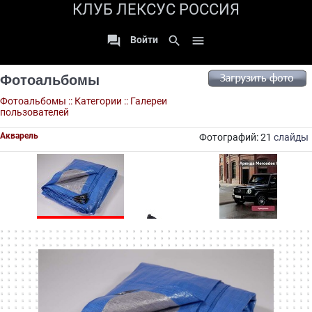
КЛУБ ЛЕКСУС РОССИЯ

search

Войти
Фотоальбомы
Фотоальбомы
::
Категории
::
Галереи
пользователей
Акварель
Фотографий: 21
слайды