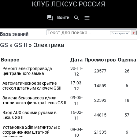
КЛУБ ЛЕКСУС РОССИЯ

search

Войти
База знаний
GS
»
GS II
» Электрика
Вопрос
Дата
Просмотров
Оценка
30-11-
Ремонт электропривода
20577
26
центрального замка
12
17-03-
Автоматическое закрытие
14559
6
стекол штатным ключем GSII
12
09-05-
Замена бензонасоса и/или
22593
18
топливного фильтра Lexus GS II
11
16-02-
Вход AUX своими руками в
44815
57
Lexus GS II
11
Установка 2din магнитолы с
09-04-
сохраниением штатной
21335
6
10