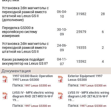
аккустики
Установка 2din магнитолы с
06-04-
переходной рамкой вместо
31982
28
штатной на Lexus GS II
10
(дополнение)
Переделка GS300 в
30-10-
европейскую систему
25979
6
09
измерения
Установка 2din магнитолы с
24-06-
переходной рамкой вместо
19355
2
09
штатной на Lexus GS II
04-11-
Каких размеров подойдет
15592
4
аккумулятор на Lexus GS II?
07
Документация
1997 GS300 Basic Operation
Exterior Equipment 1997
1997 Lexus GS300
Lexus GS300
Папка:
Папка:
1997 Lexus GS300 en
1997 Lexus GS300 en
LVSS IV - MPX electric wiring
LVSS IV - MPX electric wiring
diagram RHD 2ET4RS16-W-F
diagram LHD 2ET4LS16-W-F
19...
19...
Папка:
Папка:
1997 Lexus GS300 en
1997 Lexus GS300 en