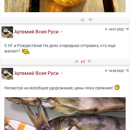



14-01-2022

Артемий Всея Руси
С НГ и Рождеством! На днях очередная отправка, кто еще
желает?


+1

14-04-2022

Артемий Всея Руси
Несмотря на всеобщее удорожание, цены пока прежние!