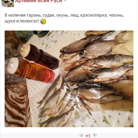
Артемий Всея Руси
В наличии тарань, судак, окунь, лещ, красноперка, чехонь,
щука и пеленгас!


+1