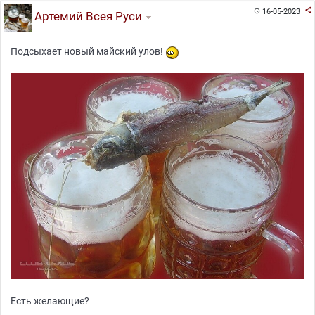

16-05-2023

Артемий Всея Руси
Подсыхает новый майский улов!
Есть желающие?