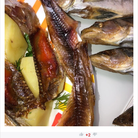


+2