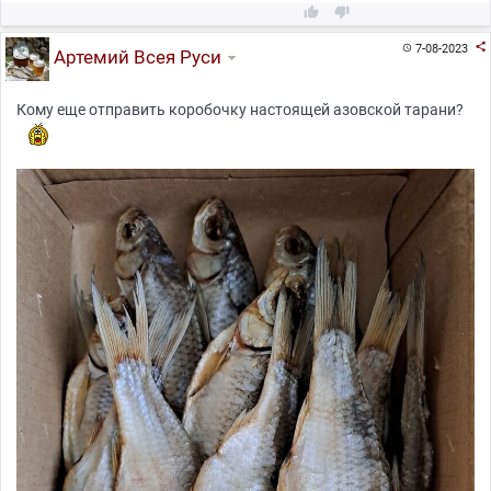



7-08-2023

Артемий Всея Руси
Кому еще отправить коробочку настоящей азовской тарани?