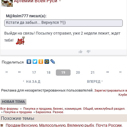
Артемий Всея Руси
M@ksim777 писал(а):
Кстати да забыл... Вернулся ?!))
Выйди на связь! Посылку отправил, уже 2 недели лежит, ждет
тебя!


Поделиться




17
18
19
20
21


НАЗАД
ВПЕРЕД
Реклама для незарегистрированных пользователей.
Зарегистрироваться в
Клубе
НОВАЯ ТЕМА
Все форумы
»
Покупка и продажа, бизнес, коммерция. Общий, межклубный раздел.
»
Покупка и продажа
»
Барахолка. Разное.
Похожие темы
Продам Вкусную, Малосольную, Вяленую рыбу. Почта России.