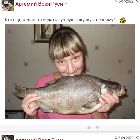

6-07-2022

Артемий Всея Руси
Кто еще желает отведать лучшую закуску к пенному?



6-09-2022
