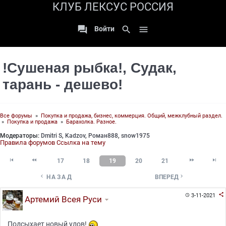
КЛУБ ЛЕКСУС РОССИЯ

search

Войти
!Сушеная рыбка!, Судак,
тарань - дешево!
Все форумы
»
Покупка и продажа, бизнес, коммерция. Общий, межклубный раздел.
»
Покупка и продажа
»
Барахолка. Разное.
Модераторы:
Dmitri S
,
Kadzov
,
Роман888
,
snow1975
Правила форумов
Ссылка на тему




17
18
19
20
21


НАЗАД
ВПЕРЕД

3-11-2021

Артемий Всея Руси
Подсыхает новый улов!