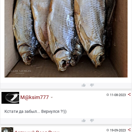



11-08-2023

M@ksim777
Кстати да забыл... Вернулся ?!))



19-09-2023
