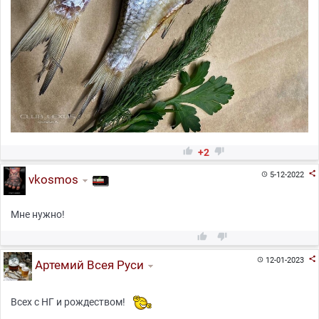


+2

5-12-2022

vkosmos
Мне нужно!



12-01-2023

Артемий Всея Руси
Всех с НГ и рождеством!