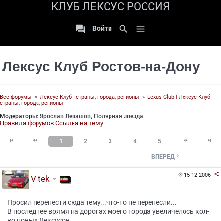
КЛУБ ЛЕКСУС РОССИЯ

search

Войти
Лексус Клуб Ростов-на-Дону
Все форумы
»
Лексус Клуб - страны, города, регионы
»
Lexus Club | Лексус Клуб -
страны, города, регионы
Модераторы:
Ярослав Левашов
,
Полярная звезда
Правила форумов
Ссылка на тему




1
2
3
4
5

ВПЕРЕД

15-12-2006

Vitek
Просил перенести сюда тему...что-то не перенесли...
В последнее врямя на дорогах моего города увеличелось кол-
во новых Лексусов...