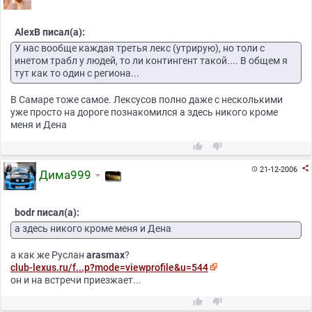
AlexB писал(а):
У нас вообще каждая третья лекс (утрирую), но толи с
инетом трабл у людей, то ли контингент такой.... В общем я
тут как то один с региона...
В Самаре тоже самое. Лексусов полно даже с несколькими
уже просто на дороге познакомился а здесь никого кроме
меня и Дена



21-12-2006

Дима999
bodr писал(а):
а здесь никого кроме меня и Дена
а как же Руслан
arasmax
?
club-lexus.ru/f...p?mode=viewprofile&u=544
он и на встречи приезжает...

