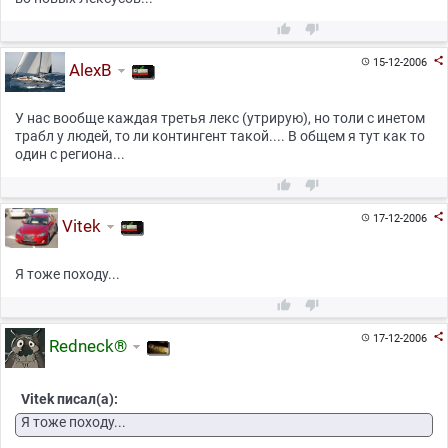



15-12-2006

AlexB
У нас вообще каждая третья лекс (утрирую), но толи с инетом
трабл у людей, то ли контингент такой.... В общем я тут как то
один с региона...



17-12-2006

Vitek
Я тоже походу...



17-12-2006

Redneck®
Vitek писал(а):
Я тоже походу...