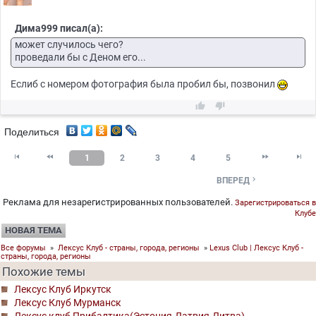
Дима999 писал(а):
может случилось чего?
проведали бы с Деном его...
Еслиб с номером фотография была пробил бы, позвонил


Поделиться




1
2
3
4
5

ВПЕРЕД
Реклама для незарегистрированных пользователей.
Зарегистрироваться в
Клубе
НОВАЯ ТЕМА
Все форумы
»
Лексус Клуб - страны, города, регионы
»
Lexus Club | Лексус Клуб -
страны, города, регионы
Похожие темы
Лексус Клуб Иркутск
Лексус Клуб Мурманск
Лексус клуб Прибалтика(Эстония.Латвия.Литва)