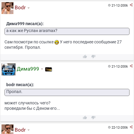

21-12-2006

Bodr
Дима999 писал(а):
а как же Руслан arasmax?
Сам посмотри по ссылке
У него последнее сообщение 27
сентября. Пропал.



21-12-2006

Дима999
bodr писал(а):
Пропал.
может случилось чего?
проведали бы с Деном его...



22-12-2006

Bodr