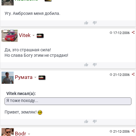
Угу. Амброзия меня добила.



17-12-2006

Vitek
Да, это страшная сила!
Но слава Богу этим не страдаю!



21-12-2006

Румата
Vitek писал(а):
Я тоже походу...
Привет, земляк!



21-12-2006

Bodr