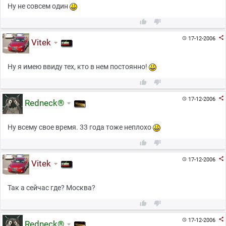
Ну не совсем один



17-12-2006

Vitek
Ну я имею ввиду тех, кто в нем постоянно!



17-12-2006

Redneck®
Ну всему свое время. 33 года тоже неплохо



17-12-2006

Vitek
Так а сейчас где? Москва?



17-12-2006

Redneck®