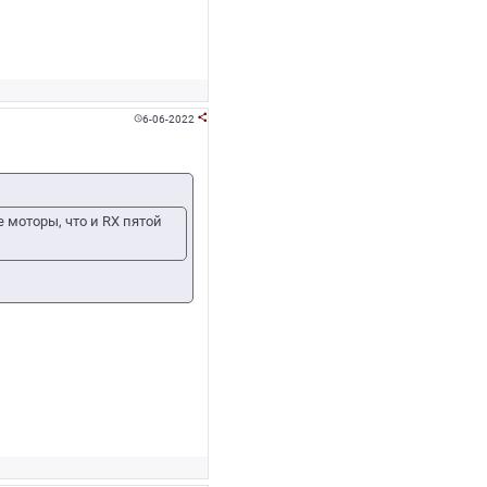
6-06-2022


е моторы, что и RX пятой