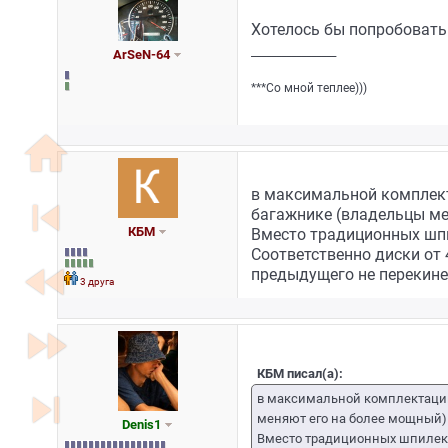
Хотелось бы попробовать 
_________________
ArSeN-64
***Со мной теплее)))
home
в максимальной комплекта
skip_previous
багажнике (владельцы ме
КБМ
Вместо традиционных шпил
Соответственно диски от 4
fast_rewind
предыдущего не перекине
3 друга
fast_forward
КБМ писал(а):
skip_next
в максимальной комплектации 
меняют его на более мощный)
Denis1
Вместо традиционных шпилек н