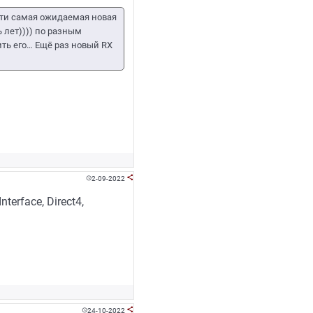
ати самая ожидаемая новая
 лет)))) по разным
ить его… Ещё раз новый RX
2-09-2022


terface, Direct4,
24-10-2022

