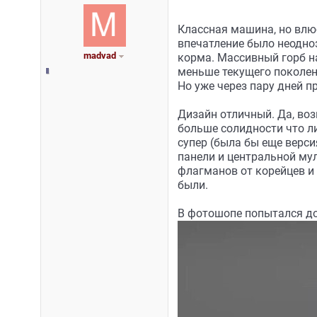
Классная машина, но влюб
впечатление было неодно
madvad
корма. Массивный горб н
меньше текущего поколен
Но уже через пару дней п
Дизайн отличный. Да, воз
больше солидности что ли
супер (была бы еще верс
панели и центральной му
флагманов от корейцев и
были.
В фотошопе попытался до