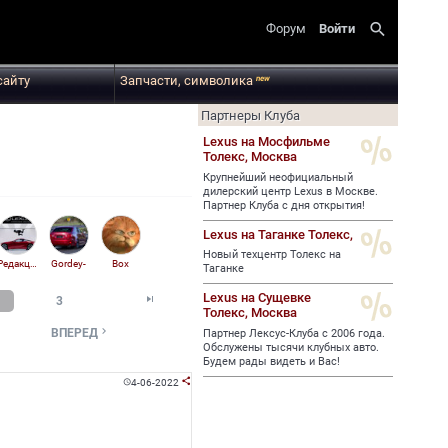
search
Форум
Войти
сайту
Запчасти, символика
new
Партнеры Клуба
Lexus на Мосфильме
Толекс,
Москва
Крупнейший неофициальный
дилерский центр Lexus в Москве.
Партнер Клуба с дня открытия!
Lexus на Таганке Толекс,
Новый техцентр Толекс на
Редакция CLR
Gordey-
Box
Таганке
Lexus на Сущевке

3
Толекс,
Москва

ВПЕРЕД
Партнер Лексус-Клуба с 2006 года.
Обслужены тысячи клубных авто.
Будем рады видеть и Вас!
4-06-2022

