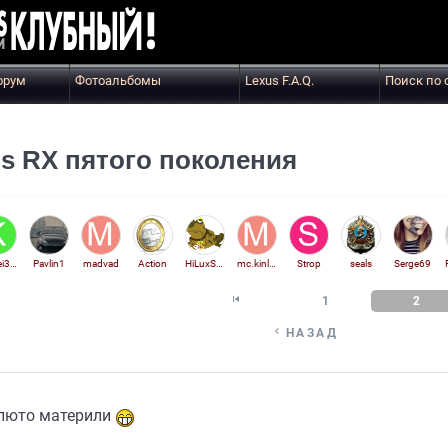
орум
Фотоальбомы
Lexus F.A.Q.
Поиск по 
s RX пятого поколения
Korifei3101971
Pavlin1
madvad
Action
HiLuxSurfer
mc.kinley
Strop
seals
Serge69

1
2

НАЗАД
е люто материли