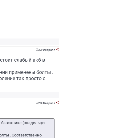
23 Февраля


 стоит слабый акб в
ении применены болты .
оление так просто с
23 Февраля


 в багажнике (владельцы
олты . Соответственно