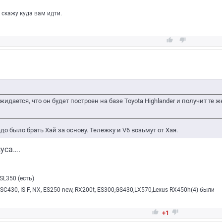
 скажу куда вам идти.


идается, что он будет построен на базе Toyota Highlander и получит те ж
до было брать Хай за основу. Тележку и V6 возьмут от Хая.
уса….
SL350 (есть)
SC430, IS F, NX, ES250 new, RX200t, ES300,GS430,LX570,Lexus RX450h(4) были


+1