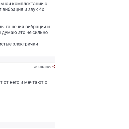
альной комплектации с
т вибрация и звук 4х
мы гашения вибрации и
я думаю это не сильно
истые электрички
18-06-2022


 от него и мечтают о