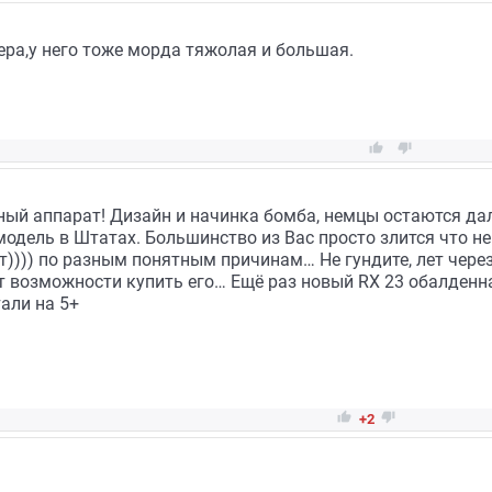
иера,у него тоже морда тяжолая и большая.


ный аппарат! Дизайн и начинка бомба, немцы остаются дал
дель в Штатах. Большинство из Вас просто злится что не
т)))) по разным понятным причинам… Не гундите, лет через
т возможности купить его… Ещё раз новый RX 23 обалденн
али на 5+


+2