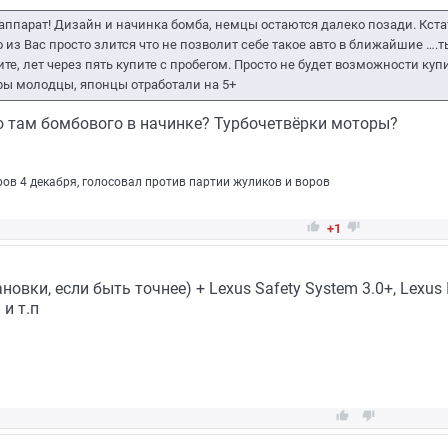
ппарат! Дизайн и начинка бомба, немцы остаются далеко позади. Кст
из Вас просто злится что не позволит себе такое авто в ближайшие ….ть
е, лет через пять купите с пробегом. Просто не будет возможности куп
ры молодцы, японцы отработали на 5+
то там бомбового в начинке? Турбочетвёрки моторы?
ров 4 декабря, голосовал против партии жуликов и воров


+1
овки, если быть точнее) + Lexus Safety System 3.0+, Lexus In
и т.п

