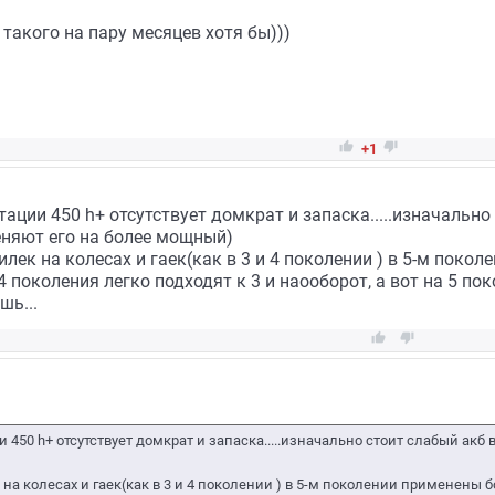
такого на пару месяцев хотя бы)))


+1
ции 450 h+ отсутствует домкрат и запаска.....изначально
няют его на более мощный)
ек на колесах и гаек(как в 3 и 4 поколении ) в 5-м покол
 поколения легко подходят к 3 и наооборот, а вот на 5 пок
шь...


450 h+ отсутствует домкрат и запаска.....изначально стоит слабый акб
а колесах и гаек(как в 3 и 4 поколении ) в 5-м поколении применены б