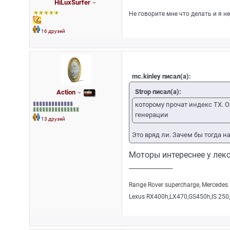
HiLuxSurfer
Не говорите мне что делать и я не
16 друзей
mc.kinley писал(а):
Strop писал(а):
Action
которому прочат индекс TX. Ож
генерации
13 друзей
Это вряд ли. Зачем бы тогда на
Моторы интереснее у лекс
_________________
Range Rover supercharge, Mercedes 
Lexus RX400h,LX470,GS450h,IS 250,