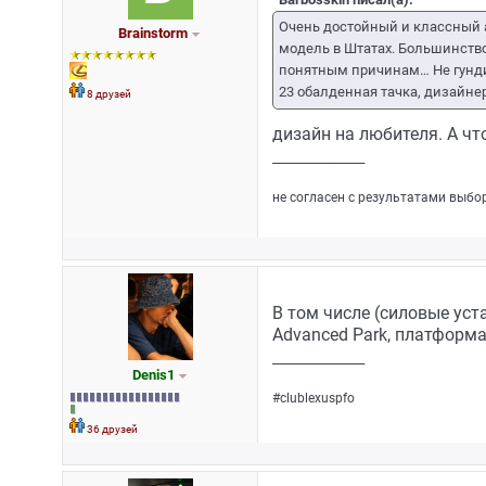
Очень достойный и классный а
Brainstorm
модель в Штатах. Большинство 
понятным причинам… Не гундит
23 обалденная тачка, дизайне
8 друзей
дизайн на любителя. А ч
_________________
не согласен с результатами выбо
В том числе (силовые устан
Advanced Park, платформа 
_________________
Denis1
#clublexuspfo
36 друзей