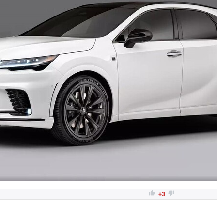


+3