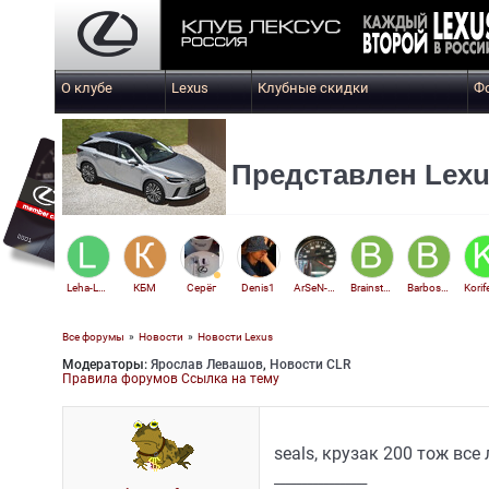
О клубе
Lexus
Клубные скидки
Ф
Представлен Lexu
Leha-Lexus
КБМ
Серёг
Denis1
ArSeN-64
Brainstorm
Barbosskin
Все форумы
»
Новости
»
Новости Lexus
Модераторы:
Ярослав Левашов
,
Новости CLR
RXer
Правила форумов
Ссылка на тему
seals, крузак 200 тож вс
_________________