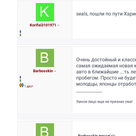
seals, пошли по пути Хар
Korifei3101971
Очень достойный и класс
самая ожидаемая новая мо
Barbosskin
авто в ближайшие ….ть ле
пробегом. Просто не буде
молодцы, японцы отработ
1 друг
_________________
Умное лицо еще не признак ума!
Barbosskin писал(а):