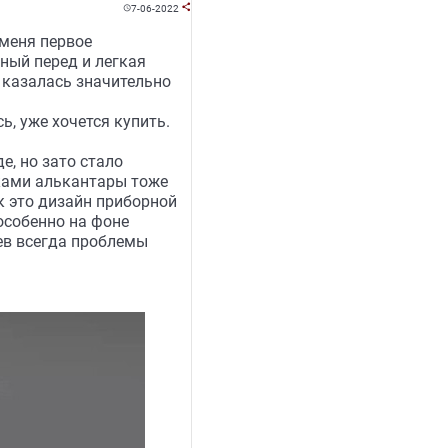
7-06-2022


 меня первое
ный перед и легкая
 казалась значительно
ь, уже хочется купить.
е, но зато стало
вками алькантары тоже
к это дизайн приборной
особенно на фоне
ев всегда проблемы