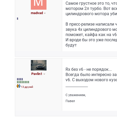
Самое грустное это то, ч
мотором 2л турбо. Вот вс
madvad
цилиндрового мотора уб
В пресс-релизе написали
звука 4х цилиндрового мо
поможет, кайфа как на v6 
И вроде бы это уже посл
будут
Rx без v6 - не порядок...
Pavlin1
Всегда было интересно з
v6. С выходом нового кузо
_________________
13 друзей
С уважением,
Павел