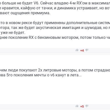
то больше не будет V6. Сейчас владею 4-м RX'ом в максим
е нравится, кайфую от тачки, и динамика устраивает, но во
ивают ощущения премиума.
 что в новом рексе будут применены дополнительные систе
тора, так же будет акустическая имитация и шумодав, но 
уже не будет.
еднее поколение RX с бензиновым мотором, потом только ч


+4
ачем люди покупают 2х литровые моторы, а потом страдают
ва 5го поколения мечты о v6 канут в лета...


+5