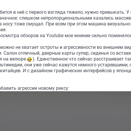
ится в неё с первого взгляда тяжело, нужно привыкать. У
значное: слишком непропорциональными казались массив
а носу тоже смущал. При всем при этом машина визуально
ия.
росмотра обзоров на Youtube мое мнение сильно поменялос
можно не хватает остроты и агрессивности во внешнем вид
. Салон отличный, дверные карты супер, сиденья со вста
ия на велюре
). Единственное что сейчас расстраивает та
льтимедии, они уже сейчас кажутся немного устаревшими, 
 китайцев. И с дизайном графических интерфейсов у японц
бавить агрессии новому рексу: