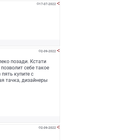
17-07-2022


2-09-2022


еко позади. Кстати
 позволит себе такое
 пять купите с
ая тачка, дизайнеры
2-09-2022

