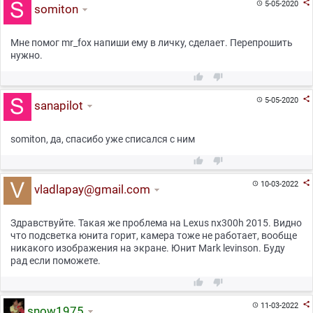

5-05-2020

somiton
Мне помог mr_fox напиши ему в личку, сделает. Перепрошить
нужно.



5-05-2020

sanapilot
somiton, да, спасибо уже списался с ним



10-03-2022

vladlapay@gmail.com
Здравствуйте. Такая же проблема на Lexus nx300h 2015. Видно
что подсветка юнита горит, камера тоже не работает, вообще
никакого изображения на экране. Юнит Mark levinson. Буду
рад если поможете.



11-03-2022

snow1975