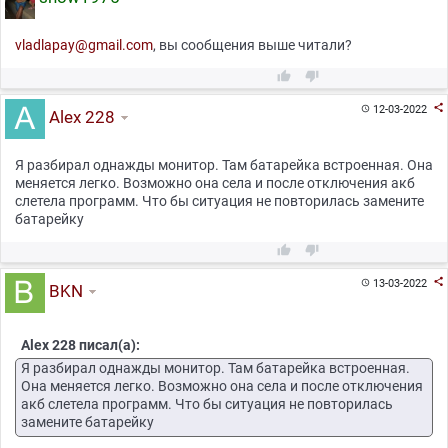
vladlapay@gmail.com
, вы сообщения выше читали?



12-03-2022

Alex 228
Я разбирал однажды монитор. Там батарейка встроенная. Она
меняется легко. Возможно она села и после отключения акб
слетела программ. Что бы ситуация не повторилась замените
батарейку



13-03-2022

BKN
Alex 228 писал(а):
Я разбирал однажды монитор. Там батарейка встроенная.
Она меняется легко. Возможно она села и после отключения
акб слетела программ. Что бы ситуация не повторилась
замените батарейку