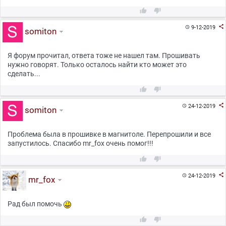



9-12-2019

somiton
Я форум прочитал, ответа тоже не нашел там. Прошивать
нужно говорят. Только осталось найти кто может это
сделать...



24-12-2019

somiton
Проблема была в прошивке в магнитоле. Перепрошили и все
запустилось. Спасибо mr_fox очень помог!!!



24-12-2019

mr_fox
Рад был помочь

