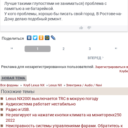
Лучше такими глупостями не заниматься) проблема с
памятью а не батарейкой.
У кого проблемы, хорошо бы писать свой город. В Ростове-на-
Дону делаю подобный ремонт.


Поделиться


1
2
3

ВПЕРЕД
Реклама для незарегистрированных пользователей.
Зарегистрироваться в
Клубе
НОВАЯ ТЕМА
Все форумы
»
Клуб Lexus NX
»
Lexus NX
»
Электрика / Audio / Navi
Похожие темы
Lexus NX200t выключается TRC в мокрую погоду
Аудиосистема работает нестабильно
Радио и USB.
Не реагируют на нажатие кнопки климата на мониторенх250
2022
Неисправность системы управлениями фарами. Обратитесь к