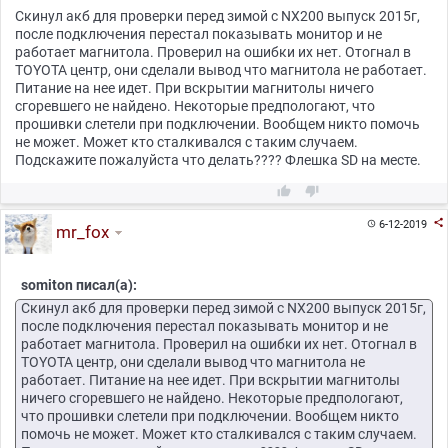
Скинул акб для проверки перед зимой с NX200 выпуск 2015г,
после подключения перестал показывать монитор и не
работает магнитола. Проверил на ошибки их нет. Отогнал в
TOYOTA центр, они сделали вывод что магнитола не работает.
Питание на нее идет. При вскрытии магнитолы ничего
сгоревшего не найдено. Некоторые предпологают, что
прошивки слетели при подключении. Вообщем никто помочь
не может. Может кто сталкивался с таким случаем.
Подскажите пожалуйста что делать???? Флешка SD на месте.



6-12-2019

mr_fox
somiton писал(а):
Скинул акб для проверки перед зимой с NX200 выпуск 2015г,
после подключения перестал показывать монитор и не
работает магнитола. Проверил на ошибки их нет. Отогнал в
TOYOTA центр, они сделали вывод что магнитола не
работает. Питание на нее идет. При вскрытии магнитолы
ничего сгоревшего не найдено. Некоторые предпологают,
что прошивки слетели при подключении. Вообщем никто
помочь не может. Может кто сталкивался с таким случаем.