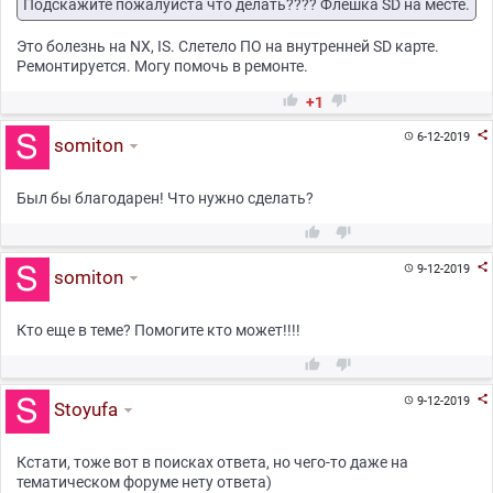
Подскажите пожалуйста что делать???? Флешка SD на месте.
Это болезнь на NX, IS. Слетело ПО на внутренней SD карте.
Ремонтируется. Могу помочь в ремонте.


+1

6-12-2019

somiton
Был бы благодарен! Что нужно сделать?



9-12-2019

somiton
Кто еще в теме? Помогите кто может!!!!



9-12-2019

Stoyufa
Кстати, тоже вот в поисках ответа, но чего-то даже на
тематическом форуме нету ответа)