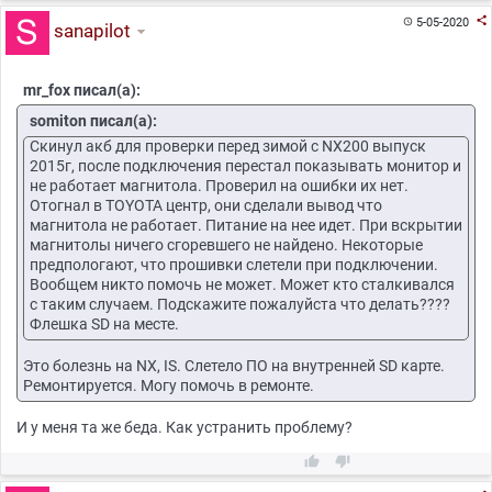

5-05-2020

sanapilot
mr_fox писал(а):
somiton писал(а):
Скинул акб для проверки перед зимой с NX200 выпуск
2015г, после подключения перестал показывать монитор и
не работает магнитола. Проверил на ошибки их нет.
Отогнал в TOYOTA центр, они сделали вывод что
магнитола не работает. Питание на нее идет. При вскрытии
магнитолы ничего сгоревшего не найдено. Некоторые
предпологают, что прошивки слетели при подключении.
Вообщем никто помочь не может. Может кто сталкивался
с таким случаем. Подскажите пожалуйста что делать????
Флешка SD на месте.
Это болезнь на NX, IS. Слетело ПО на внутренней SD карте.
Ремонтируется. Могу помочь в ремонте.
И у меня та же беда. Как устранить проблему?

