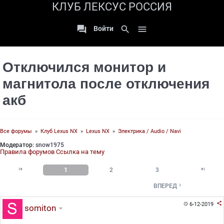
КЛУБ ЛЕКСУС РОССИЯ

search

Войти
Отключился монитор и
магнитола после отключения
акб
Все форумы
»
Клуб Lexus NX
»
Lexus NX
»
Электрика / Audio / Navi
Модератор:
snow1975
Правила форумов
Ссылка на тему


1
2
3

ВПЕРЕД

6-12-2019

somiton