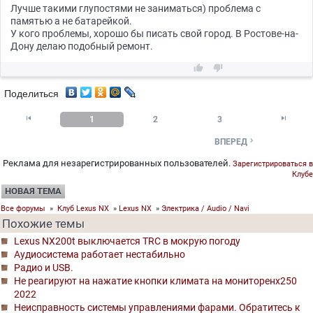
Лучше такими глупостями не заниматься) проблема с
памятью а не батарейкой.
У кого проблемы, хорошо бы писать свой город. В Ростове-на-
Дону делаю подобный ремонт.


Поделиться


1
2
3

ВПЕРЕД
Реклама для незарегистрированных пользователей.
Зарегистрироваться в
Клубе
НОВАЯ ТЕМА
Все форумы
»
Клуб Lexus NX
»
Lexus NX
»
Электрика / Audio / Navi
Похожие темы
Lexus NX200t выключается TRC в мокрую погоду
Аудиосистема работает нестабильно
Радио и USB.
Не реагируют на нажатие кнопки климата на мониторенх250
2022
Неисправность системы управлениями фарами. Обратитесь к