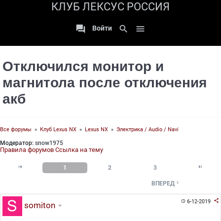
КЛУБ ЛЕКСУС РОССИЯ

search

Войти
Отключился монитор и
магнитола после отключения
акб
Все форумы
»
Клуб Lexus NX
»
Lexus NX
»
Электрика / Audio / Navi
Модератор:
snow1975
Правила форумов
Ссылка на тему


1
2
3

ВПЕРЕД

6-12-2019

somiton