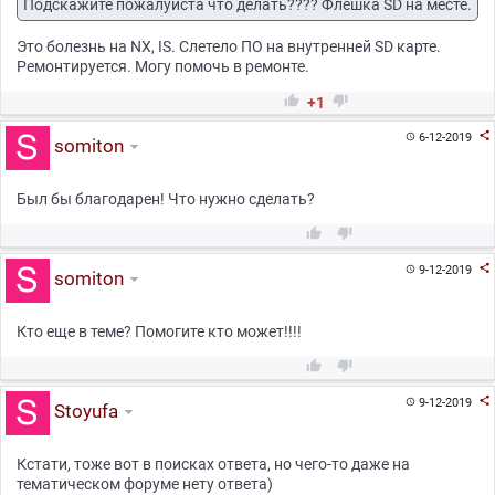
Подскажите пожалуйста что делать???? Флешка SD на месте.
Это болезнь на NX, IS. Слетело ПО на внутренней SD карте.
Ремонтируется. Могу помочь в ремонте.


+1

6-12-2019

somiton
Был бы благодарен! Что нужно сделать?



9-12-2019

somiton
Кто еще в теме? Помогите кто может!!!!



9-12-2019

Stoyufa
Кстати, тоже вот в поисках ответа, но чего-то даже на
тематическом форуме нету ответа)