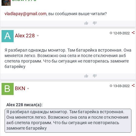
vladlapay@gmail.com
, вы сообщения выше читали?



12-03-2022

Alex 228
Я разбирал однажды монитор. Там батарейка встроенная. Она
меняется легко. Возможно она села и после отключения акб
слетела программ. Что бы ситуация не повторилась замените
батарейку



13-03-2022

BKN
Alex 228 писал(а):
Я разбирал однажды монитор. Там батарейка встроенная.
Она меняется легко. Возможно она села и после отключения
акб слетела программ. Что бы ситуация не повторилась
замените батарейку