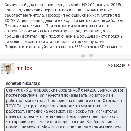
Скинул акб для проверки перед зимой с NX200 выпуск 2015г,
после подключения перестал показывать монитор и не
работает магнитола. Проверил на ошибки их нет. Отогнал в
TOYOTA центр, они сделали вывод что магнитола не работает.
Питание на нее идет. При вскрытии магнитолы ничего
сгоревшего не найдено. Некоторые предпологают, что
прошивки слетели при подключении. Вообщем никто помочь
не может. Может кто сталкивался с таким случаем.
Подскажите пожалуйста что делать???? Флешка SD на месте.



6-12-2019

mr_fox
somiton писал(а):
Скинул акб для проверки перед зимой с NX200 выпуск 2015г,
после подключения перестал показывать монитор и не
работает магнитола. Проверил на ошибки их нет. Отогнал в
TOYOTA центр, они сделали вывод что магнитола не
работает. Питание на нее идет. При вскрытии магнитолы
ничего сгоревшего не найдено. Некоторые предпологают,
что прошивки слетели при подключении. Вообщем никто
помочь не может. Может кто сталкивался с таким случаем.