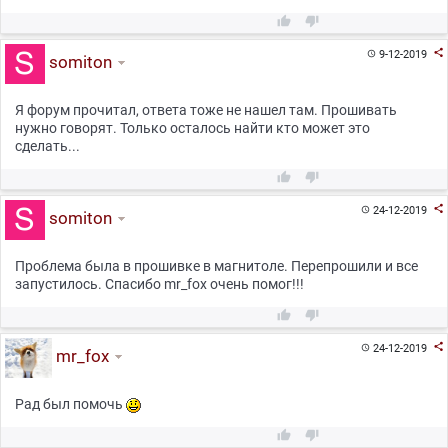



9-12-2019

somiton
Я форум прочитал, ответа тоже не нашел там. Прошивать
нужно говорят. Только осталось найти кто может это
сделать...



24-12-2019

somiton
Проблема была в прошивке в магнитоле. Перепрошили и все
запустилось. Спасибо mr_fox очень помог!!!



24-12-2019

mr_fox
Рад был помочь

