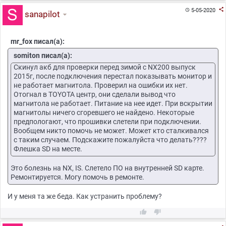

5-05-2020

sanapilot
mr_fox писал(а):
somiton писал(а):
Скинул акб для проверки перед зимой с NX200 выпуск
2015г, после подключения перестал показывать монитор и
не работает магнитола. Проверил на ошибки их нет.
Отогнал в TOYOTA центр, они сделали вывод что
магнитола не работает. Питание на нее идет. При вскрытии
магнитолы ничего сгоревшего не найдено. Некоторые
предпологают, что прошивки слетели при подключении.
Вообщем никто помочь не может. Может кто сталкивался
с таким случаем. Подскажите пожалуйста что делать????
Флешка SD на месте.
Это болезнь на NX, IS. Слетело ПО на внутренней SD карте.
Ремонтируется. Могу помочь в ремонте.
И у меня та же беда. Как устранить проблему?

