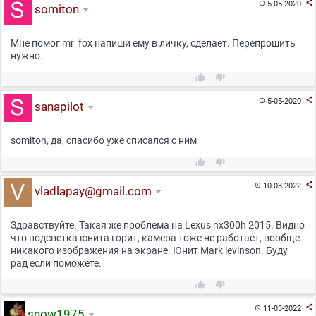

5-05-2020

somiton
Мне помог mr_fox напиши ему в личку, сделает. Перепрошить
нужно.



5-05-2020

sanapilot
somiton, да, спасибо уже списался с ним



10-03-2022

vladlapay@gmail.com
Здравствуйте. Такая же проблема на Lexus nx300h 2015. Видно
что подсветка юнита горит, камера тоже не работает, вообще
никакого изображения на экране. Юнит Mark levinson. Буду
рад если поможете.



11-03-2022

snow1975