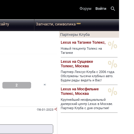
search
Форум
Войти
сайту
Запчасти, символика
new
Партнеры Клуба
Lexus на Таганке Толекс,
Новый техцентр Толекс на
Таганке
Lexus на Сущевке
Толекс,
Москва
Партнер Лексус-Клуба с 2006 года.
Обслужены тысячи клубных авто.
Будем рады видеть и Вас!

2
Lexus на Мосфильме
Толекс,
Москва
Крупнейший неофициальный
дилерский центр Lexus в Москве.
Партнер Клуба с дня открытия!
8-01-2023

