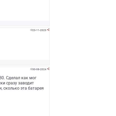
23-11-2023


30-08-2024


0. Сделал как мог
ски сразу заводит
и, сколько эта батарея