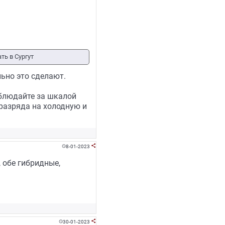
ть в Сургут
льно это сделают.
наблюдайте за шкалой
-разряда на холодную и
8-01-2023


 обе гибридные,
30-01-2023

