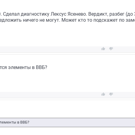
 Сделал диагностику Лексус Ясенево. Вердикт, разбег (до
едложить ничего не могут. Может кто то подскажет по зам


тся элементы в ВВБ?


элементы в ВВБ?
: