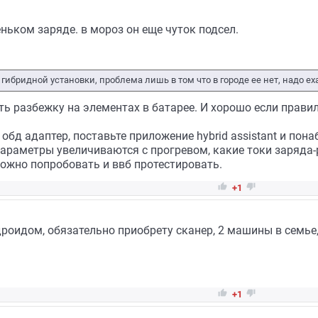
ньком заряде. в мороз он еще чуток подсел.
гибридной установки, проблема лишь в том что в городе ее нет, надо еха
нуть разбежку на элементах в батарее. И хорошо если прави
 обд адаптер, поставьте приложение hybrid assistant и по
параметры увеличиваются с прогревом, какие токи заряда
ожно попробовать и ввб протестировать.


+1
дроидом, обязательно приобрету сканер, 2 машины в семье,


+1