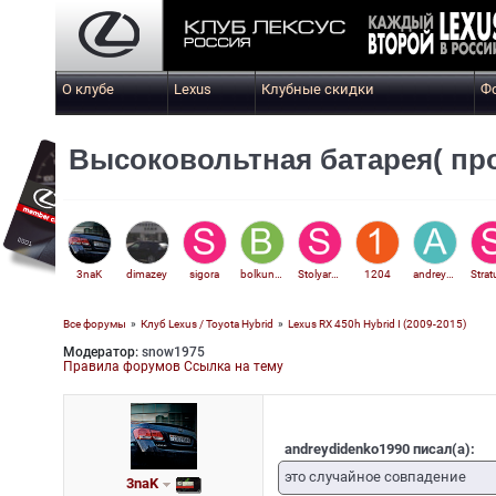
О клубе
Lexus
Клубные скидки
Ф
Высоковольтная батарея( пр
3naK
dimazey
sigora
bolkunov
Stolyar1962
1204
andreydidenko1990
Все форумы
»
Клуб Lexus / Toyota Hybrid
»
Lexus RX 450h Hybrid I (2009-2015)
Модератор:
snow1975
Правила форумов
Ссылка на тему
andreydidenko1990 писал(а):
это случайное совпадение
3naK