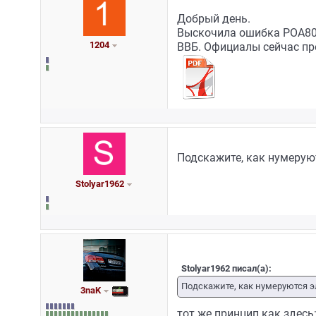
Добрый день.
Выскочила ошибка POA80.
1204
ВВБ. Официалы сейчас пр
Подскажите, как нумерую
Stolyar1962
Stolyar1962 писал(а):
Подскажите, как нумеруются 
3naK
тот же принцип как здесь