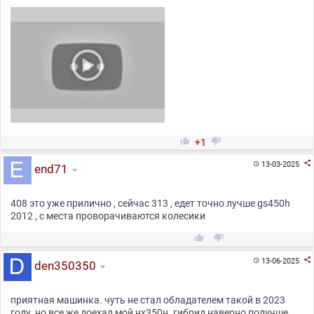


+1

13-03-2025

end71
408 это уже прилично , сейчас 313 , едет точно лучше gs450h
2012 , с места проворачиваются колесики



13-06-2025

den350350
приятная машинка. чуть не стал обладателем такой в 2023
году. но все же доехал мой нх350н. гибрид наверно получше