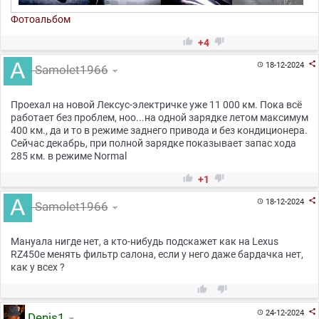
1
Фотоальбом


+4

18-12-2024

Samolet1966
Проехал на новой Лексус-электричке уже 11 000 км. Пока всё
работает без проблем, ноо...на одной зарядке летом максимум
400 км., да и то в режиме заднего привода и без кондиционера.
Сейчас декабрь, при полной зарядке показывает запас хода
285 км. в режиме Normal


+1

18-12-2024

Samolet1966
Мануала нигде нет, а кто-нибудь подскажет как на Lexus
RZ450e менять фильтр салона, если у него даже бардачка нет,
как у всех ?



24-12-2024

Denis1