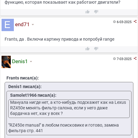
функцию, которая показывает как работают двигатели?



6-03-2025

end71
Frants, да . Включи картину привода и попробуй range



7-03-2025

Denis1
Frants писал(а):
Denis1 писал(а):
Samolet1966 писал(а):
Мануала нигде нет, а кто-нибудь подскажет как на Lexus
RZ450e менять фильтр салона, если у него даже
бардачка нет, как у всех ?
"RZ450e manual" в любом поисковике и готово, замена
фильтра стр. 441