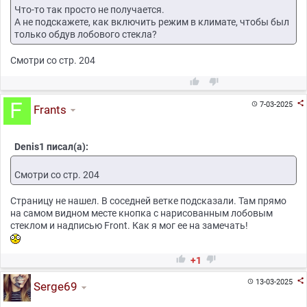
Что-то так просто не получается.
А не подскажете, как включить режим в климате, чтобы был
только обдув лобового стекла?
Смотри со стр. 204



7-03-2025

Frants
Denis1 писал(а):
Смотри со стр. 204
Страницу не нашел. В соседней ветке подсказали. Там прямо
на самом видном месте кнопка с нарисованным лобовым
стеклом и надписью Front. Как я мог ее на замечать!


+1

13-03-2025

Serge69