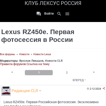
КЛУБ ЛЕКСУС РОССИЯ

search

Войти
Lexus RZ450e. Первая
фотосессия в России
Все форумы
»
Новости
»
Новости Lexus
Модераторы:
Ярослав Левашов
,
Новости CLR
Правила форумов
Ссылка на тему


1
2

ВПЕРЕД

2-12-2024

Редакция CLR
Lexus RZ450e. Первая Российская фотосессия. Эксклюзивно