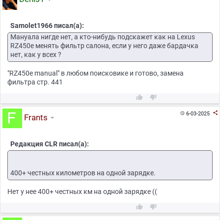
Samolet1966 писал(а):
Мануала нигде нет, а кто-нибудь подскажет как на Lexus
RZ450e менять фильтр салона, если у него даже бардачка
нет, как у всех ?
"RZ450e manual" в любом поисковике и готово, замена
фильтра стр. 441



6-03-2025

Frants
Редакция CLR писал(а):
400+ честных километров на одной зарядке.
Нет у нее 400+ честных км на одной зарядке ((

