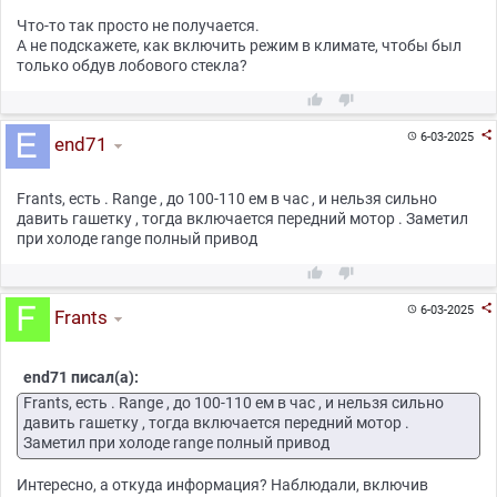
Что-то так просто не получается.
А не подскажете, как включить режим в климате, чтобы был
только обдув лобового стекла?



6-03-2025

end71
Frants, есть . Range , до 100-110 ем в час , и нельзя сильно
давить гашетку , тогда включается передний мотор . Заметил
при холоде range полный привод



6-03-2025

Frants
end71 писал(а):
Frants, есть . Range , до 100-110 ем в час , и нельзя сильно
давить гашетку , тогда включается передний мотор .
Заметил при холоде range полный привод
Интересно, а откуда информация? Наблюдали, включив