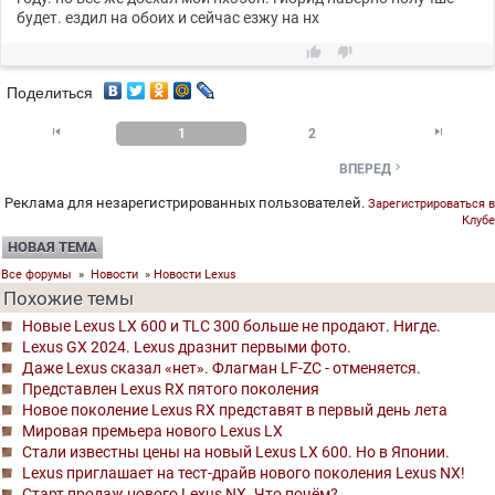
будет. ездил на обоих и сейчас езжу на нх


Поделиться


1
2

ВПЕРЕД
Реклама для незарегистрированных пользователей.
Зарегистрироваться в
Клубе
НОВАЯ ТЕМА
Все форумы
»
Новости
»
Новости Lexus
Похожие темы
Новые Lexus LX 600 и TLC 300 больше не продают. Нигде.
Lexus GX 2024. Lexus дразнит первыми фото.
Даже Lexus сказал «нет». Флагман LF-ZC - отменяется.
Представлен Lexus RX пятого поколения
Новое поколение Lexus RX представят в первый день лета
Мировая премьера нового Lexus LX
Стали известны цены на новый Lexus LX 600. Но в Японии.
Lexus приглашает на тест-драйв нового поколения Lexus NX!
Старт продаж нового Lexus NX. Что почём?