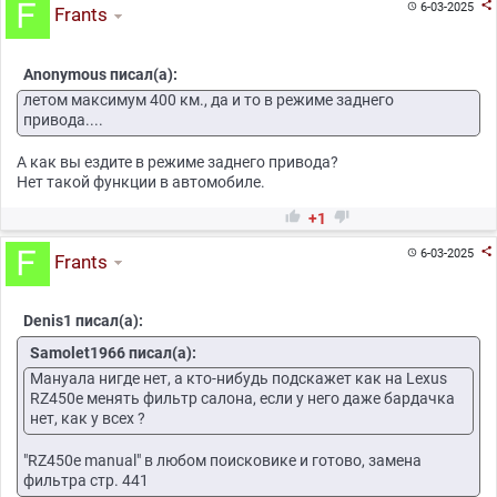

6-03-2025

Frants
Anonymous писал(а):
летом максимум 400 км., да и то в режиме заднего
привода....
А как вы ездите в режиме заднего привода?
Нет такой функции в автомобиле.


+1

6-03-2025

Frants
Denis1 писал(а):
Samolet1966 писал(а):
Мануала нигде нет, а кто-нибудь подскажет как на Lexus
RZ450e менять фильтр салона, если у него даже бардачка
нет, как у всех ?
"RZ450e manual" в любом поисковике и готово, замена
фильтра стр. 441