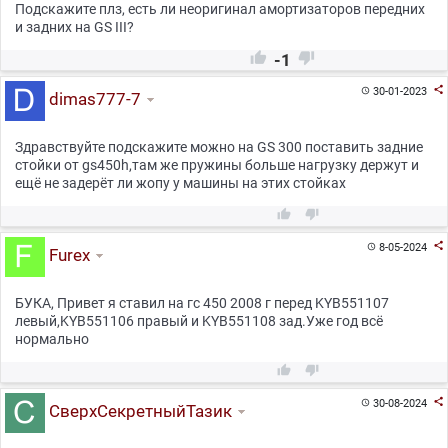
Подскажите плз, есть ли неоригинал амортизаторов передних
и задних на GS III?


-1

30-01-2023

dimas777-7
Здравствуйте подскажите можно на GS 300 поставить задние
стойки от gs450h,там же пружины больше нагрузку держут и
ещё не задерёт ли жопу у машины на этих стойках



8-05-2024

Furex
БУКА, Привет я ставил на гс 450 2008 г перед KYB551107
левый,KYB551106 правый и KYB551108 зад.Уже год всё
нормально



30-08-2024

СверхСекретныйТазик