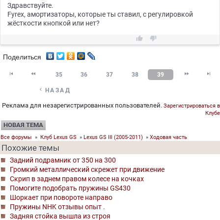
Здравствуйте.
Fyrex, амортизаторы, которые ты ставил, с регулировкой
жёсткости кнопкой или нет?


Поделиться




35
36
37
38
39

НАЗАД
Реклама для незарегистрированных пользователей.
Зарегистрироваться в
Клубе
НОВАЯ ТЕМА
Все форумы
»
Клуб Lexus GS
»
Lexus GS III (2005-2011)
»
Ходовая часть
Похожие темы
Задний подрамник от 350 на 300
Громкий металлический скрежет при движение
Скрип в заднем правом колесе на кочках
Помогите подобрать пружины GS430
Шоркает при повороте направо
Пружины NHK отзывы опыт .
Задняя стойка вышла из строя