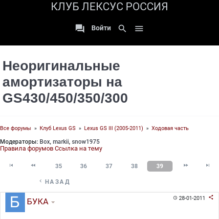
КЛУБ ЛЕКСУС РОССИЯ

search

Войти
Неоригинальные
амортизаторы на
GS430/450/350/300
Все форумы
»
Клуб Lexus GS
»
Lexus GS III (2005-2011)
»
Ходовая часть
Модераторы:
Box
,
markii
,
snow1975
Правила форумов
Ссылка на тему




35
36
37
38
39

НАЗАД

28-01-2011

БУКА