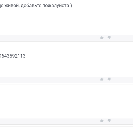
ще живой, добавьте пожалуйста )


89643592113



