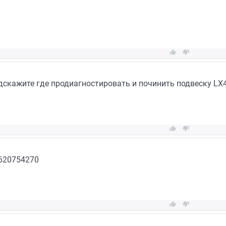


дскажите где продиагностировать и починить подвеску LX4


620754270

