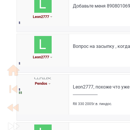
Добавьте меня 89080106
Leon2777
Вопрос на засыпку , когд
Leon2777
home
Pendos
skip_previous
Leon2777, похоже что уже 
_________________
fast_rewind
RX 330 2005г.в. пиндос.
fast_forward