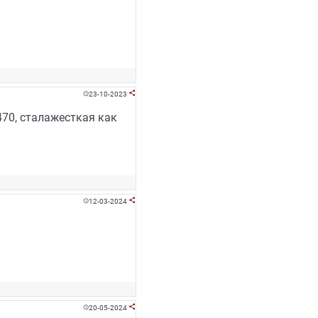
23-10-2023


70, сталажесткая как
12-03-2024


20-05-2024

