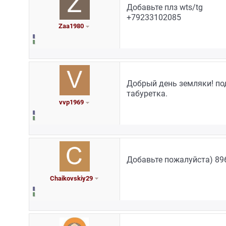
Добавьте плз wts/tg
+79233102085
Zaa1980
Добрый день земляки! по
табуретка.
vvp1969
Добавьте пожалуйста) 89
Chaikovskiy29