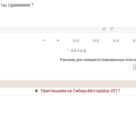
 ты гдеееееее ?




312
313
314
3

НАЗАД
Реклама для незарегистрированных польз
Приглашаем на СибирьМоторШоу-2017