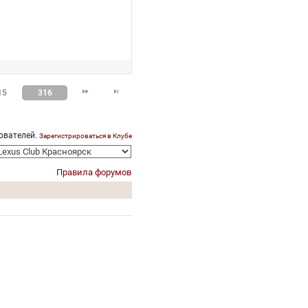


15
316
ователей.
Зарегистрироваться в Клубе
Правила форумов