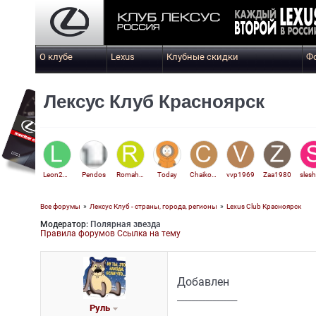
О клубе
Lexus
Клубные скидки
Ф
Лексус Клуб Красноярск
Leon2777
Pendos
RomahaKuzmich
Today
Chaikovskiy29
vvp1969
Zaa1980
Все форумы
»
Лексус Клуб - страны, города, регионы
»
Lexus Club Красноярск
Модератор:
Полярная звезда
Vladislav310
Правила форумов
Ссылка на тему
Добавлен
_________________
Руль