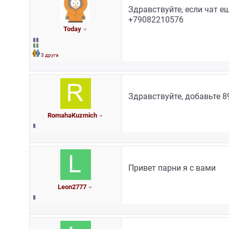
Здравствуйте, если чат е
+79082210576
Today
3 друга
Здравствуйте, добавьте 
RomahaKuzmich
Привет парни я с вами
Leon2777