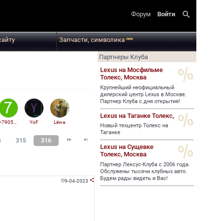
search
Форум
Войти
сайту
Запчасти, символика
new
Партнеры Клуба
Lexus на Мосфильме
Толекс,
Москва
Крупнейший неофициальный
дилерский центр Lexus в Москве.
Партнер Клуба с дня открытия!
Lexus на Таганке Толекс,
+79059755202
YoF
Lёwa
Новый техцентр Толекс на
Таганке


4
315
316
Lexus на Сущевке
Толекс,
Москва
Партнер Лексус-Клуба с 2006 года.
Обслужены тысячи клубных авто.
Будем рады видеть и Вас!
9-04-2023

