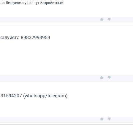
 на Лексусах а у нас тут безработные!


жалуйста 89832993959


831594207 (whatsapp/telegram)

