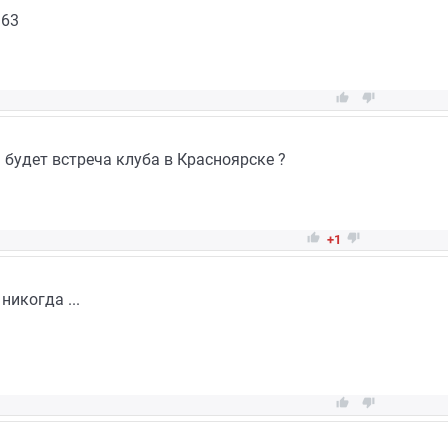
963


а будет встреча клуба в Красноярске ?


+1
никогда ...

