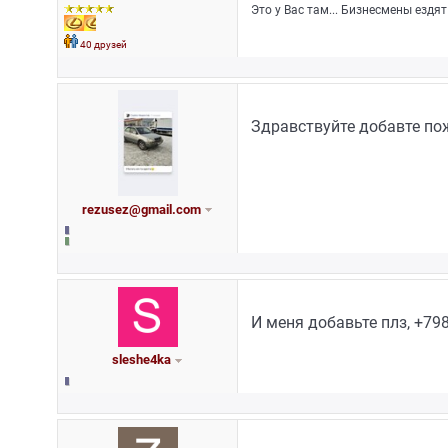
Это у Вас там... Бизнесмены ездят
40 друзей
Здравствуйте добавте по
rezusez@gmail.com
И меня добавьте плз, +79
sleshe4ka