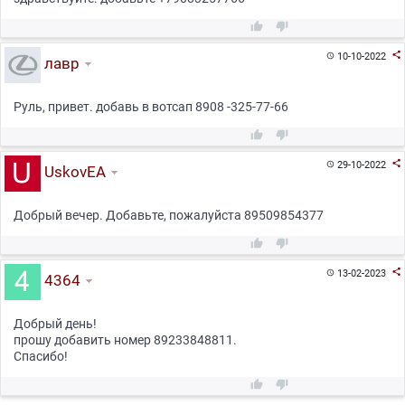



10-10-2022

лавр
Руль, привет. добавь в вотсап 8908 -325-77-66



29-10-2022

UskovEA
Добрый вечер. Добавьте, пожалуйста 89509854377



13-02-2023

4364
Добрый день!
прошу добавить номер 89233848811.
Спасибо!

