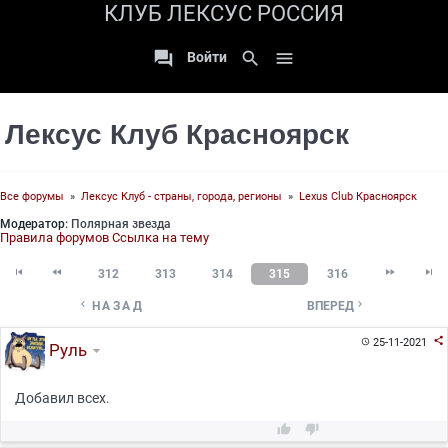
КЛУБ ЛЕКСУС РОССИЯ

search

Войти
Лексус Клуб Красноярск
Все форумы
»
Лексус Клуб - страны, города, регионы
»
Lexus Club Красноярск
Модератор:
Полярная звезда
Правила форумов
Ссылка на тему




312
313
314
315
316


НАЗАД
ВПЕРЕД

25-11-2021

Руль
Добавил всех.

