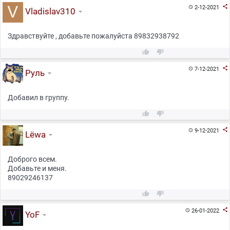

2-12-2021

Vladislav310
Здравствуйте , добавьте пожалуйста 89832938792



7-12-2021

Руль
Добавил в группу.



9-12-2021

Lёwa
Доброго всем.
Добавьте и меня.
89029246137



26-01-2022

YoF