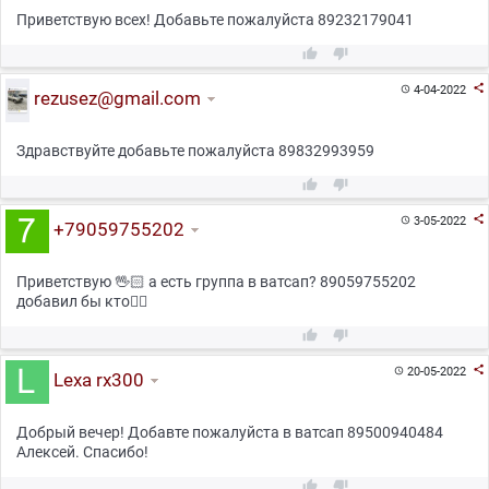
Приветствую всех! Добавьте пожалуйста 89232179041



4-04-2022

rezusez@gmail.com
Здравствуйте добавьте пожалуйста 89832993959



3-05-2022

+79059755202
Приветствую 🖖🏻 а есть группа в ватсап? 89059755202
добавил бы кто👍🏻



20-05-2022

Lexa rx300
Добрый вечер! Добавте пожалуйста в ватсап 89500940484
Алексей. Спасибо!

