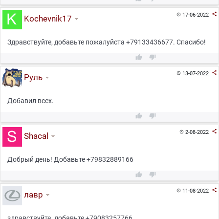

17-06-2022

Kochevnik17
Здравствуйте, добавьте пожалуйста +79133436677. Спасибо!



13-07-2022

Руль
Добавил всех.



2-08-2022

Shacal
Добрый день! Добавьте +79832889166



11-08-2022

лавр
здравствуйте. добавьте +79083257766