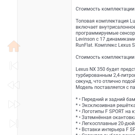
Стоимость комплектации P
Топовая комплектация Lu
включает внутрисалонное
программируемые сенсорн
Levinson с 17 динамикам
home
RunFlat. Комплекс Lexus
Стоимость комплектации L
skip_previous
Lexus NX 350 будет предс
турбированным 2,4-литров
fast_rewind
секунд, что отлично под
Модель поставляется с п
fast_forward
* • Передний и задний ба
* • Эксклюзивная решётк
* • Логотипы F SPORT на 
* • Затемнённая окантовк
skip_next
* • Легкосплавные 20-дю
* • Вставки интерьера F 