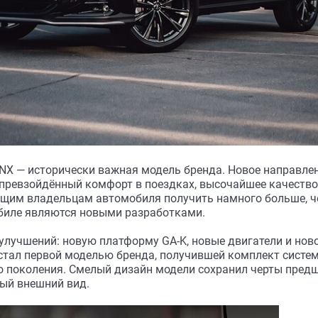
NX — исторически важная модель бренда. Новое направлен
превзойдённый комфорт в поездках, высочайшее качеств
ущим владельцам автомобиля получить намного больше, ч
биле являются новыми разработками.
улучшений: новую платформу GA-K, новые двигатели и нов
стал первой моделью бренда, получившей комплект систем
го поколения. Смелый дизайн модели сохранил черты пред
лый внешний вид.