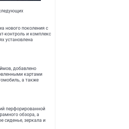
 следующих
ма нового поколения с
ат-контроль и комплекс
иях установлена
юймов, добавлено
новленными картами
томобиль, а также
ний перфорированной
амного обзора, а
е сиденье, зеркала и