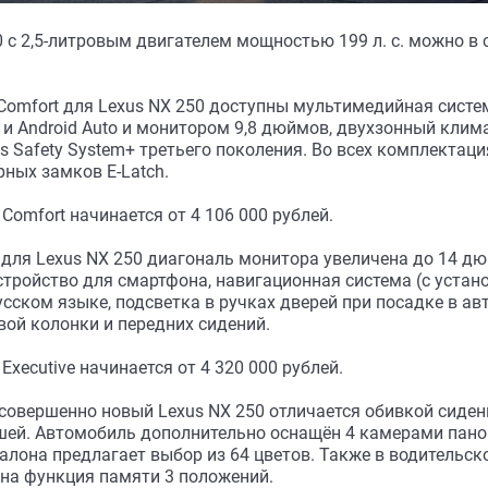
0 c 2,5-литровым двигателем мощностью 199 л. с. можно в
Comfort для Lexus NX 250 доступны мультимедийная систе
 и Android Auto и монитором 9,8 дюймов, двухзонный клим
s Safety System+ третьего поколения. Во всех комплектац
ных замков E-Latch.
omfort начинается от 4 106 000 рублей.
 для Lexus NX 250 диагональ монитора увеличена до 14 д
стройство для смартфона, навигационная система (с уста
усском языке, подсветка в ручках дверей при посадке в ав
вой колонки и передних сидений.
xecutive начинается от 4 320 000 рублей.
совершенно новый Lexus NX 250 отличается обивкой сиде
ей. Автомобиль дополнительно оснащён 4 камерами панор
лона предлагает выбор из 64 цветов. Также в водительско
на функция памяти 3 положений.