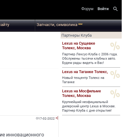
search
Форум
Войти
сайту
Запчасти, символика
new
Партнеры Клуба
Lexus на Сущевке
Толекс,
Москва
Партнер Лексус-Клуба с 2006 года.
Обслужены тысячи клубных авто.
Будем рады видеть и Вас!
Lexus на Таганке Толекс,
Новый техцентр Толекс на
Таганке
Lexus на Мосфильме
Толекс,
Москва
Крупнейший неофициальный
дилерский центр Lexus в Москве.
Партнер Клуба с дня открытия!
17-02-2022


ние инновационного