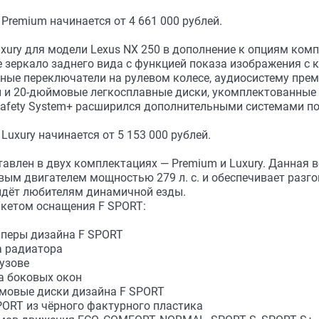
remium начинается от 4 661 000 рублей.
xury для модели Lexus NX 250 в дополнение к опциям ком
 зеркало заднего вида с функцией показа изображения с 
ые переключатели на рулевом колесе, аудиосистему прем
и и 20-дюймовые легкосплавные диски, укомплектованные
 Safety System+ расширился дополнительными системами п
uxury начинается от 5 153 000 рублей.
тавлен в двух комплектациях — Premium и Luxury. Данная 
ым двигателем мощностью 279 л. с. и обеспечивает разгон
ойдёт любителям динамичной езды.
акетом оснащения F SPORT:
мперы дизайна F SPORT
а радиатора
кузове
а боковых окон
ймовые диски дизайна F SPORT
SPORT из чёрного фактурного пластика