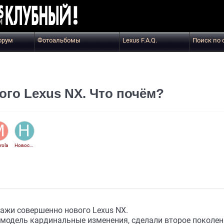
орум
Фотоальбомы
Lexus F.A.Q.
Поиск по 
ого Lexus NX. Что почём?
rola
Новости CLR
дажи совершенно нового Lexus NX.
 модель кардинальные изменения, сделали второе поколе