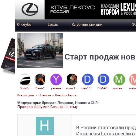
О клубе
Lexus
Клубные скидки
Ф
Старт продаж нов
BorisDr
Denis1
yasama
snow1975
den350350
DIMAGRANIT
михаил879
mato
Все форумы
»
Новости
»
Новости Lexus
Модераторы:
Ярослав Левашов
,
Новости CLR
Правила форумов
Ссылка на тему
В России стартовали про
Инженеры Lexus внесли в