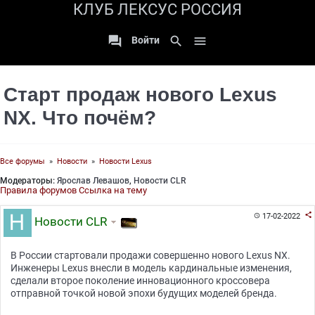
КЛУБ ЛЕКСУС РОССИЯ

search

Войти
Старт продаж нового Lexus
NX. Что почём?
Все форумы
»
Новости
»
Новости Lexus
Модераторы:
Ярослав Левашов
,
Новости CLR
Правила форумов
Ссылка на тему

17-02-2022

Новости CLR
В России стартовали продажи совершенно нового Lexus NX.
Инженеры Lexus внесли в модель кардинальные изменения,
сделали второе поколение инновационного кроссовера
отправной точкой новой эпохи будущих моделей бренда.