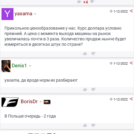


+4

1-12-2022

yasama
Прикольное ценообразование у нас. Курс доллара условно
прежний. А цена с момента выхода машины на рынок
увеличилась почти в 3 раза. Количество продаж нынче будет
измеряться в десятках штук по стране?



1-12-2022

Denis1
yasama, да вроде норм их разбирают



1-12-2022

BorisDr
В Польше очередь - 2 года

