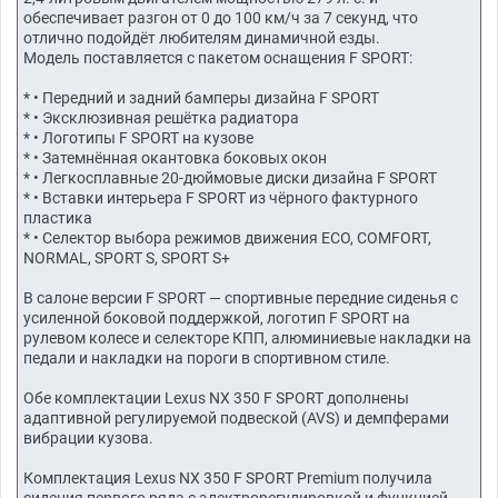
обеспечивает разгон от 0 до 100 км/ч за 7 секунд, что
отлично подойдёт любителям динамичной езды.
Модель поставляется с пакетом оснащения F SPORT:
* • Передний и задний бамперы дизайна F SPORT
* • Эксклюзивная решётка радиатора
* • Логотипы F SPORT на кузове
* • Затемнённая окантовка боковых окон
* • Легкосплавные 20-дюймовые диски дизайна F SPORT
* • Вставки интерьера F SPORT из чёрного фактурного
пластика
* • Селектор выбора режимов движения ECO, COMFORT,
NORMAL, SPORT S, SPORT S+
В салоне версии F SPORT — спортивные передние сиденья с
усиленной боковой поддержкой, логотип F SPORT на
рулевом колесе и селекторе КПП, алюминиевые накладки на
педали и накладки на пороги в спортивном стиле.
Обе комплектации Lexus NX 350 F SPORT дополнены
адаптивной регулируемой подвеской (AVS) и демпферами
вибрации кузова.
Комплектация Lexus NX 350 F SPORT Premium получила
сидения первого ряда с электрорегулировкой и функцией