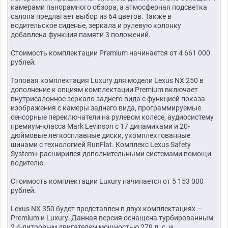
камерами панорамного обзора, а атмосферная подсветка
салона предлагает выбор из 64 цветов. Также в
водительское сиденье, зеркала и рулевую колонку
добавлена функция памяти 3 положений.
Стоимость комплектации Premium начинается от 4 661 000
рублей.
Топовая комплектация Luxury для модели Lexus NX 250 в
дополнение к опциям комплектации Premium включает
внутрисалонное зеркало заднего вида с функцией показа
изображения с камеры заднего вида, программируемые
сенсорные переключатели на рулевом колесе, аудиосистему
премиум-класса Mark Levinson с 17 динамиками и 20-
дюймовые легкосплавные диски, укомплектованные
шинами с технологией RunFlat. Комплекс Lexus Safety
System+ расширился дополнительными системами помощи
водителю.
Стоимость комплектации Luxury начинается от 5 153 000
рублей.
Lexus NX 350 будет представлен в двух комплектациях —
Premium и Luxury. Данная версия оснащена турбированным
2,4-литровым двигателем мощностью 279 л. с. и