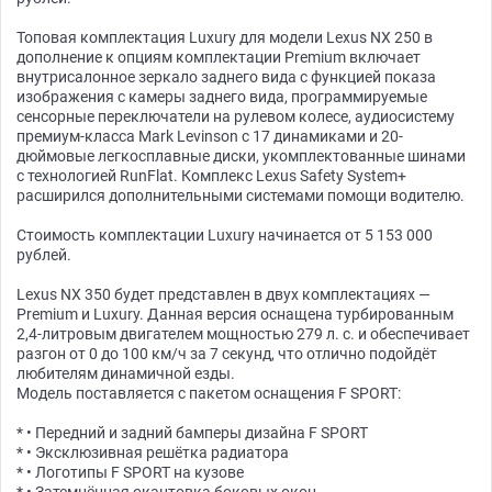
Топовая комплектация Luxury для модели Lexus NX 250 в
дополнение к опциям комплектации Premium включает
внутрисалонное зеркало заднего вида с функцией показа
изображения с камеры заднего вида, программируемые
сенсорные переключатели на рулевом колесе, аудиосистему
премиум-класса Mark Levinson с 17 динамиками и 20-
дюймовые легкосплавные диски, укомплектованные шинами
с технологией RunFlat. Комплекс Lexus Safety System+
расширился дополнительными системами помощи водителю.
Стоимость комплектации Luxury начинается от 5 153 000
рублей.
Lexus NX 350 будет представлен в двух комплектациях —
Premium и Luxury. Данная версия оснащена турбированным
2,4-литровым двигателем мощностью 279 л. с. и обеспечивает
разгон от 0 до 100 км/ч за 7 секунд, что отлично подойдёт
любителям динамичной езды.
Модель поставляется с пакетом оснащения F SPORT:
* • Передний и задний бамперы дизайна F SPORT
* • Эксклюзивная решётка радиатора
* • Логотипы F SPORT на кузове