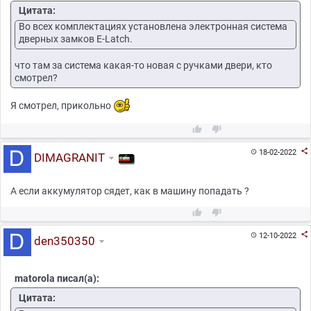
Цитата:
Во всех комплектациях установлена электронная система
дверных замков E-Latch.
что там за система какая-то новая с ручками двери, кто
смотрел?
Я смотрел, прикольно



18-02-2022

DIMAGRANIT
А если аккумулятор сядет, как в машину попадать ?



12-10-2022

den350350
matorola писал(а):
Цитата: