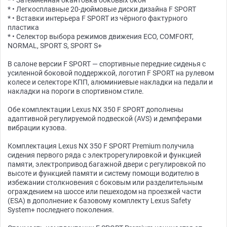
* • Затемнённая окантовка боковых окон
* • Легкосплавные 20-дюймовые диски дизайна F SPORT
* • Вставки интерьера F SPORT из чёрного фактурного
пластика
* • Селектор выбора режимов движения ECO, COMFORT,
NORMAL, SPORT S, SPORT S+
В салоне версии F SPORT — спортивные передние сиденья с
усиленной боковой поддержкой, логотип F SPORT на рулевом
колесе и селекторе КПП, алюминиевые накладки на педали и
накладки на пороги в спортивном стиле.
Обе комплектации Lexus NX 350 F SPORT дополнены
адаптивной регулируемой подвеской (AVS) и демпферами
вибрации кузова.
Комплектация Lexus NX 350 F SPORT Premium получила
сидения первого ряда с электрорегулировкой и функцией
памяти, электропривод багажной двери с регулировкой по
высоте и функцией памяти и систему помощи водителю в
избежании столкновения с боковым или разделительным
ограждением на шоссе или пешеходом на проезжей части
(ESA) в дополнение к базовому комплекту Lexus Safety
System+ последнего поколения.