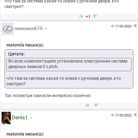
что там за система какая-то новая с ручками двери, кто
смотрел?


+1

17-02-2022

михаил879
matorola писал(а):
Цитата:
Во всех комплектациях установлена электронная система
дверных замков E-Latch.
что там за система какая-то новая с ручками двери, кто
смотрел?
Так посмотри сам если интересно конечно



17-02-2022

Denis1
matorola писал(а):