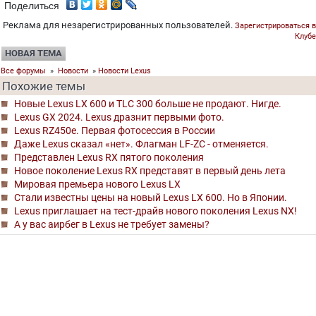
Поделиться
Реклама для незарегистрированных пользователей.
Зарегистрироваться в
Клубе
НОВАЯ ТЕМА
Все форумы
»
Новости
»
Новости Lexus
Похожие темы
Новые Lexus LX 600 и TLC 300 больше не продают. Нигде.
Lexus GX 2024. Lexus дразнит первыми фото.
Lexus RZ450e. Первая фотосессия в России
Даже Lexus сказал «нет». Флагман LF-ZC - отменяется.
Представлен Lexus RX пятого поколения
Новое поколение Lexus RX представят в первый день лета
Мировая премьера нового Lexus LX
Стали известны цены на новый Lexus LX 600. Но в Японии.
Lexus приглашает на тест-драйв нового поколения Lexus NX!
А у вас аирбег в Lexus не требует замены?
©
Клуб Лексус Россия
2004- 2026
0.7225, 13