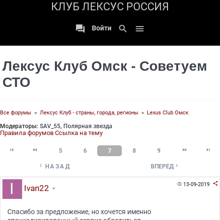
КЛУБ ЛЕКСУС РОССИЯ

search

Войти
Лексус Клуб Омск - Советуем
СТО
Все форумы
»
Лексус Клуб - страны, города, регионы
»
Lexus Club Омск
Модераторы:
SAV_55
,
Полярная звезда
Правила форумов
Ссылка на тему




5
6
7
8
9


НАЗАД
ВПЕРЕД

13-09-2019

Ivan22
Спасибо за предложение, но хочется именно