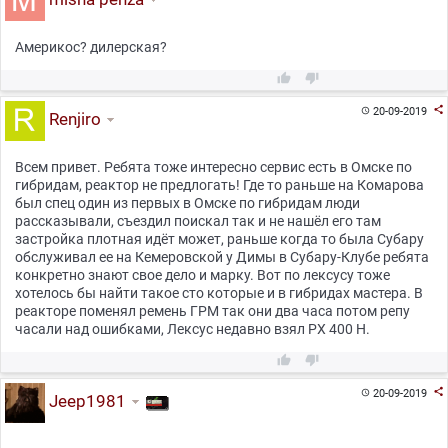
Америкос? дилерская?



20-09-2019

Renjiro
Всем привет. Ребята тоже интересно сервис есть в Омске по
гибридам, реактор не предлогать! Где то раньше на Комарова
был спец один из первых в Омске по гибридам люди
рассказывали, съездил поискал так и не нашёл его там
застройка плотная идёт может, раньше когда то была Субару
обслуживал ее на Кемеровской у Димы в Субару-Клубе ребята
конкретно знают свое дело и марку. Вот по лексусу тоже
хотелось бы найти такое сто которые и в гибридах мастера. В
реакторе поменял ремень ГРМ так они два часа потом репу
часали над ошибками, Лексус недавно взял РХ 400 Н.



20-09-2019

Jeep1981