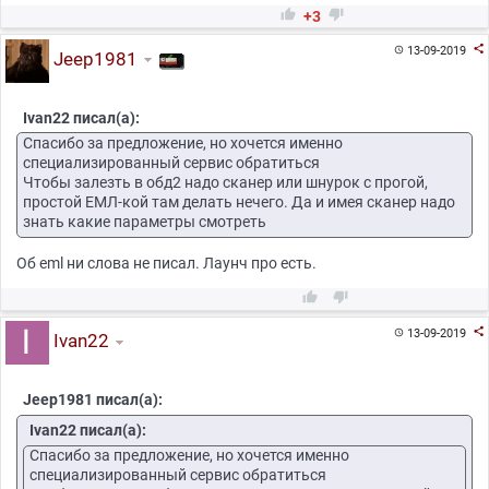


+3

13-09-2019

Jeep1981
Ivan22 писал(а):
Спасибо за предложение, но хочется именно
специализированный сервис обратиться
Чтобы залезть в обд2 надо сканер или шнурок с прогой,
простой ЕМЛ-кой там делать нечего. Да и имея сканер надо
знать какие параметры смотреть
Об eml ни слова не писал. Лаунч про есть.



13-09-2019

Ivan22
Jeep1981 писал(а):
Ivan22 писал(а):
Спасибо за предложение, но хочется именно
специализированный сервис обратиться