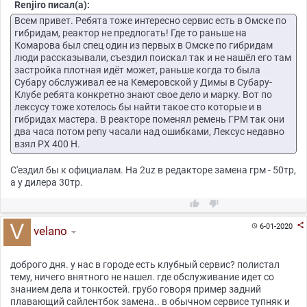
Renjiro писал(а):
Всем привет. Ребята тоже интересно сервис есть в Омске по
гибридам, реактор не предлогать! Где то раньше на
Комарова был спец один из первых в Омске по гибридам
люди рассказывали, съездил поискал так и не нашёл его там
застройка плотная идёт может, раньше когда то была
Субару обслуживал ее на Кемеровской у Димы в Субару-
Клубе ребята конкретно знают свое дело и марку. Вот по
лексусу тоже хотелось бы найти такое сто которые и в
гибридах мастера. В реакторе поменял ремень ГРМ так они
два часа потом репу часали над ошибками, Лексус недавно
взял РХ 400 Н.
С'ездил бы к официалам. На 2uz в редакторе замена грм - 50тр,
а у дилера 30тр.



6-01-2020

velano
доброго дня. у нас в городе есть клубный сервис? полистал
тему, ничего внятного не нашел. где обслуживание идет со
знанием дела и тонкостей. грубо говоря пример задний
плавающий сайлентбок замена.. в обычном сервисе тупняк и