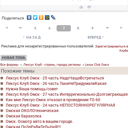


Поделиться




5
6
7
8
9


НАЗАД
ВПЕРЕД
Реклама для незарегистрированных пользователей.
Зарегистрироваться в
Клубе
НОВАЯ ТЕМА
Все форумы
»
Лексус Клуб - страны, города, регионы
»
Lexus Club Омск
Похожие темы
Лексус Клуб Омск - 25 часть НадоЧащеВстречаться
Лексус Клуб Омск - 26 часть ТакиНеПридумалиКакая
Нужна Ваша помощь/совет
Лексус Клуб Омск - 27 часть Интеррегионально-Долгоиграющая
Как мне Лексус-Омск отказал в проведении ТО-60
Лексус Клуб Омск - 24 часть НЕПОСТОЯННОРЕГУЛЯРНАЯ
Омская ОКОЛОтехническая
Омская барахолка
Омск. Осмотр авто в вашем городе.
Омская ПоЗдРаВиТеЛьНаЯ!!!