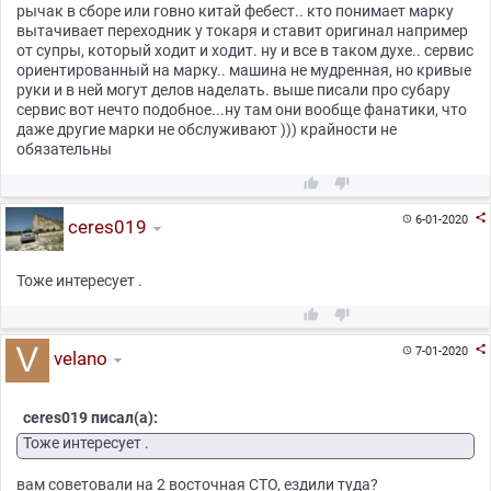
рычак в сборе или говно китай фебест.. кто понимает марку
вытачивает переходник у токаря и ставит оригинал например
от супры, который ходит и ходит. ну и все в таком духе.. сервис
ориентированный на марку.. машина не мудренная, но кривые
руки и в ней могут делов наделать. выше писали про субару
сервис вот нечто подобное...ну там они вообще фанатики, что
даже другие марки не обслуживают ))) крайности не
обязательны



6-01-2020

ceres019
Тоже интересует .



7-01-2020

velano
ceres019 писал(а):
Тоже интересует .
вам советовали на 2 восточная СТО, ездили туда?