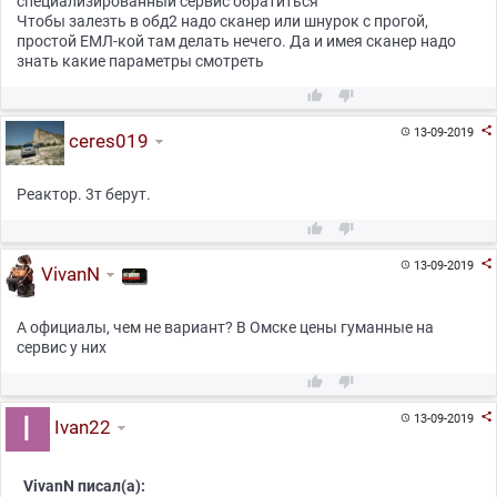
специализированный сервис обратиться
Чтобы залезть в обд2 надо сканер или шнурок с прогой,
простой ЕМЛ-кой там делать нечего. Да и имея сканер надо
знать какие параметры смотреть



13-09-2019

ceres019
Реактор. 3т берут.



13-09-2019

VivanN
А официалы, чем не вариант? В Омске цены гуманные на
сервис у них



13-09-2019

Ivan22
VivanN писал(а):