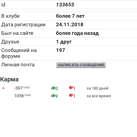
id
133655
В клубе
более 7 лет
Дата регистрации
24.11.2018
Был на сайте
более года назад
Друзья
1 друг
Сообщений на
197
форуме
Личная почта
НАПИСАТЬ СООБЩЕНИЕ
Карма
arrow_downward
-397
thumb_up
thumb_down
/1000
0
1
за 180 дней
1056
thumb_up
thumb_down
/1000
9
1
за все время