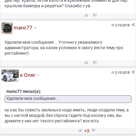
два пер. крыла, петли капота и крепежные элементы для пер.
крыльев бампера и решетки? Спасибо с ув.



2-10-2018

manc77
Удалили мои сообщения... Уточню у уважаемого
администратора, на каких условиях я смогу вести тему про
рестайлинг)



2-10-2018

к Олег
manc77 писал(а):
Удалили мои сообщения..
ну как бы совесть маленько надо иметь, люди создали тему, а
вы с наглой мордой, без спроса гадите под носом у них, вы
думаете у них нет такого рестайлинга? все есть


+3