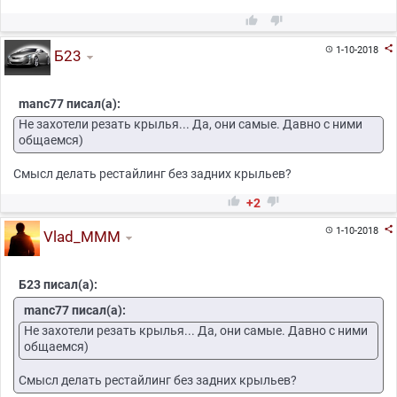



1-10-2018

Б23
manc77 писал(а):
Не захотели резать крылья... Да, они самые. Давно с ними
общаемся)
Смысл делать рестайлинг без задних крыльев?


+2

1-10-2018

Vlad_MMM
Б23 писал(а):
manc77 писал(а):
Не захотели резать крылья... Да, они самые. Давно с ними
общаемся)
Смысл делать рестайлинг без задних крыльев?