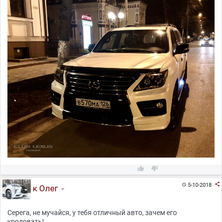



5-10-2018

к Олег
Серега, не мучайся, у тебя отличный авто, зачем его
уродовать!