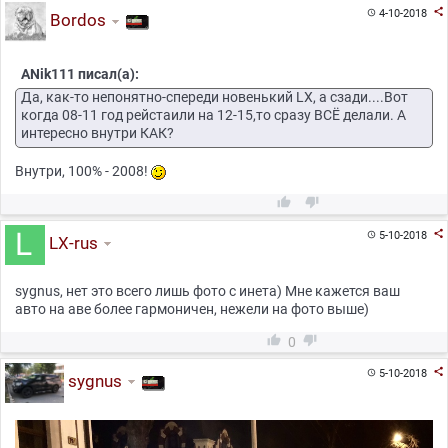

4-10-2018

Bordos
ANik111 писал(а):
Да, как-то непонятно-спереди новенький LX, а сзади....Вот
когда 08-11 год рейстаили на 12-15,то сразу ВСЁ делали. А
интересно внутри КАК?
Внутри, 100% - 2008!



5-10-2018

LX-rus
sygnus, нет это всего лишь фото с инета) Мне кажется ваш
авто на аве более гармоничен, нежели на фото выше)


0

5-10-2018

sygnus