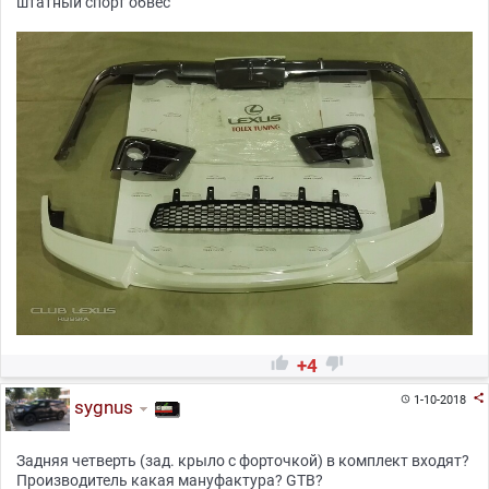
штатный спорт обвес


+4

1-10-2018

sygnus
Задняя четверть (зад. крыло с форточкой) в комплект входят?
Производитель какая мануфактура? GTB?