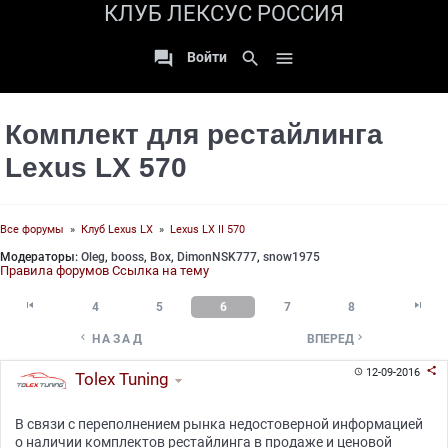
КЛУБ ЛЕКСУС РОССИЯ

search

Войти
Комплект для рестайлинга
Lexus LX 570
Все форумы
»
Клуб Lexus LX
»
Lexus LX II 570
Модераторы:
Oleg
,
booss
,
Box
,
DimonNSK777
,
snow1975
Правила форумов
Ссылка на тему


4
5
6
7
8


НАЗАД
ВПЕРЕД

12-09-2016

Tolex Tuning
В связи с переполнением рынка недостоверной информацией
о наличии комплектов рестайлинга в продаже и ценовой