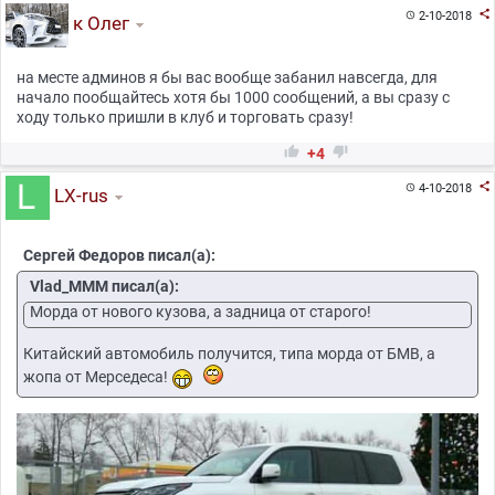

2-10-2018

к Олег
на месте админов я бы вас вообще забанил навсегда, для
начало пообщайтесь хотя бы 1000 сообщений, а вы сразу с
ходу только пришли в клуб и торговать сразу!


+4

4-10-2018

LX-rus
Сергей Федоров писал(а):
Vlad_MMM писал(а):
Морда от нового кузова, а задница от старого!
Китайский автомобиль получится, типа морда от БМВ, а
жопа от Мерседеса!