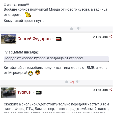
С языка снял!!!
Вообще колхоз получится! Морда от нового кузова, а задница
от старого!
Кому такой проект нужен!!!!



1-10-2018

Сергей Федоров
Vlad_MMM писал(а):
Морда от нового кузова, а задница от старого!
Китайский автомобиль получится, типа морда от БМВ, а жопа
от Мерседеса!


+1

1-10-2018

sygnus
Скажите а сколько будет стоить только передняя часть? В том
числе: Фары, ПТФ, Бампер пер, решетка рад с эмблемой, капот,