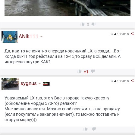


0

4-10-2018

ANik111
Да, как-то непонятно-спереди новенький LX, а сзади....Вот
когда 08-11 год рейстаили на 12-15,то сразу ВСЁ делали. А
интересно внутри КАК?


+1

4-10-2018

sygnus
Уважаемый LX-rus, это у Вас в городе такую красоту
(обновление морды 570-го) делают?
Мне лично ноавится. Можно свой освежить, а на продажу
(если покупатель закапризничает), то можно поставить и
старую морду)))

