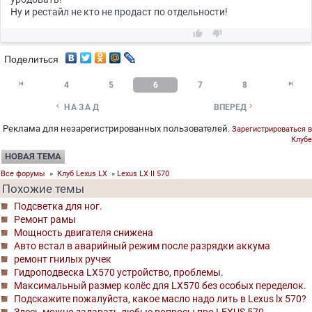
Ну и рестайл не кто не продаст по отдельности!


Поделиться


4
5
6
7
8


НАЗАД
ВПЕРЕД
Реклама для незарегистрированных пользователей.
Зарегистрироваться в
Клубе
НОВАЯ ТЕМА
Все форумы
»
Клуб Lexus LX
»
Lexus LX II 570
Похожие темы
Подсветка для ног.
Ремонт рамы
Мощность двигателя снижена
Авто встал в аварийный режим после разрядки аккума
ремонт гнилых ручек
Гидроподвеска LX570 устройство, проблемы.
Максимальный размер колёс для LX570 без особых переделок.
Подскажите пожалуйста, какое масло надо лить в Lexus lx 570?
Здесь можно задавать любые вопросы про LEXUS 570