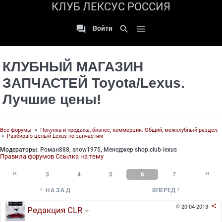
КЛУБ ЛЕКСУС РОССИЯ

search

Войти
КЛУБНЫЙ МАГАЗИН
ЗАПЧАСТЕЙ Toyota/Lexus.
Лучшие цены!
Все форумы
»
Покупка и продажа, бизнес, коммерция. Общий, межклубный раздел.
»
Разбираю целый Lexus по запчастям
Модераторы:
Роман888
,
snow1975
,
Менеджер shop.club-lexus
Правила форумов
Ссылка на тему


3
4
5
6
7


НАЗАД
ВПЕРЕД

20-04-2013

Редакция CLR