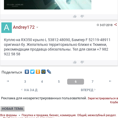



3-07-2018

Andrey172
Куплю на RX350 крыло L 53812-48090, Бампер F 52119-48911
оригинал бу. Желательно территориально ближе к Тюмени,
рекомендации продавца обязательны. Тел для связи +7 982
922 58 58


Поделиться


3
4
5
6
7


НАЗАД
ВПЕРЕД
Реклама для незарегистрированных пользователей.
Зарегистрироваться в
Клубе
НОВАЯ ТЕМА
Все форумы
»
Покупка и продажа, бизнес, коммерция. Общий, межклубный раздел.