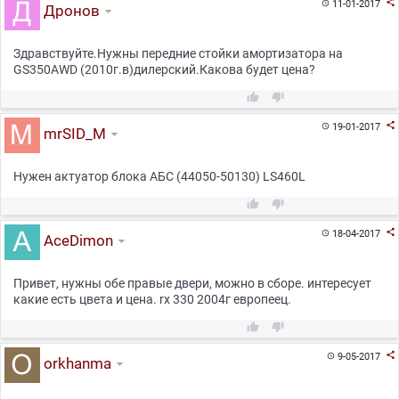

11-01-2017

Дронов
Здравствуйте.Нужны передние стойки амортизатора на
GS350AWD (2010г.в)дилерский.Какова будет цена?



19-01-2017

mrSID_M
Нужен актуатор блока АБС (44050-50130) LS460L



18-04-2017

AceDimon
Привет, нужны обе правые двери, можно в сборе. интересует
какие есть цвета и цена. rx 330 2004г европеец.



9-05-2017

orkhanma