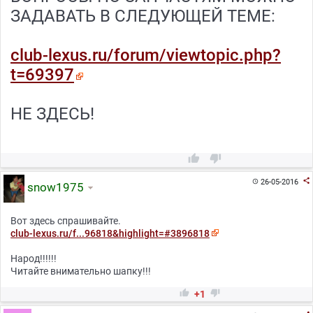
ЗАДАВАТЬ В СЛЕДУЮЩЕЙ ТЕМЕ:
club-lexus.ru/forum/viewtopic.php?
t=69397
НЕ ЗДЕСЬ!



26-05-2016

snow1975
Вот здесь спрашивайте.
club-lexus.ru/f...96818&highlight=#3896818
Народ!!!!!!
Читайте внимательно шапку!!!


+1