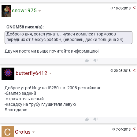

10-03-2018

snow1975
GNOM58 писал(а):
Доброго дня, хотел узнать , нужен комплект тормозов
передних от Лексус рх450Н, (европеец, диски толщина 34)
Двумя постами выше почитайте информацию!



20-03-2018

butterfly6412
Доброе утро! Ищу на IS250 г.в. 2008 рестайлинг
-бампер задний
-отражатель левый
-насадку на трубу глушителя левую
Благодарю.



7-04-2018

Crofus