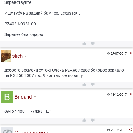
Здравствуйте
Ищу губу на задний бампер. Lexus RX 3
PZ402-K0951-00
Заранее благодарю



27-07-2017

slich
доброго времени суток! Очень нужно левое боковое зеркало
на RX 350 2007 г.в., 9 контактов по вину



11-12-2017

Brigand
89467-48011 нужна 1шт.



29-12-2017

СанБорисыч