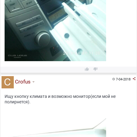



7-04-2018

Crofus
Ищу кнопку климата и возможно монитор(если мой не
полирнется).