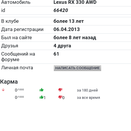
Автомобиль
Lexus RX 330 AWD
id
66420
В клубе
более 13 лет
Дата регистрации
06.04.2013
Был на сайте
более 8 лет назад
Друзья
4 друга
Сообщений на
61
форуме
Личная почта
НАПИСАТЬ СООБЩЕНИЕ
Карма
arrow_downward
0
thumb_up
thumb_down
/1000
за 180 дней
0
thumb_up
thumb_down
/1000
1
0
за все время