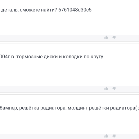
 деталь, сможете найти? 6761048d30c5


004г.в. тормозные диски и колодки по кругу.


бампер, решётка радиатора, молдинг решётки радиатора( х

