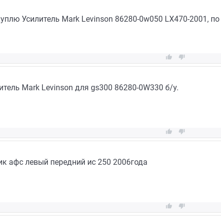
куплю Усилитель Mark Levinson 86280-0w050 LX470-2001, по


тель Mark Levinson для gs300 86280-0W330 б/у.


ик афс левый передний ис 250 2006года

