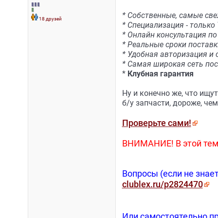
* Собственные, самые све
18 друзей
* Специализация - только 
* Онлайн консультация п
* Реальные сроки поставк
* Удобная авторизация и 
* Самая широкая сеть пос
*
Клубная гарантия
Ну и конечно же, что ищут
б/у запчасти, дороже, че
Проверьте сами!
ВНИМАНИЕ! В этой тем
Вопросы (если не знае
clublex.ru/p2824470
Или самостоятельно пр