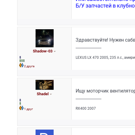
Б/У запчастей в клубн
Здравствуйте! Нужен сабв
_________________
Shadow-03
LEXUS LX 470 2005, 235 л.с., амер
2 друга
Ищу моторчик вентилятор
Shadel
_________________
RX400 2007
1 друг