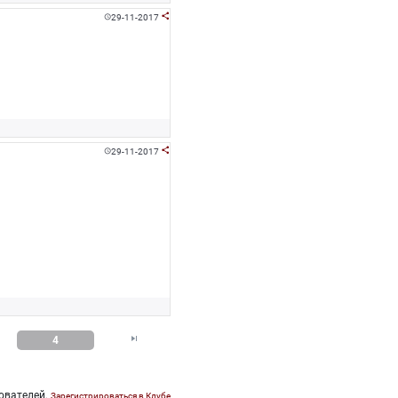
29-11-2017


29-11-2017



4
ователей.
Зарегистрироваться в Клубе