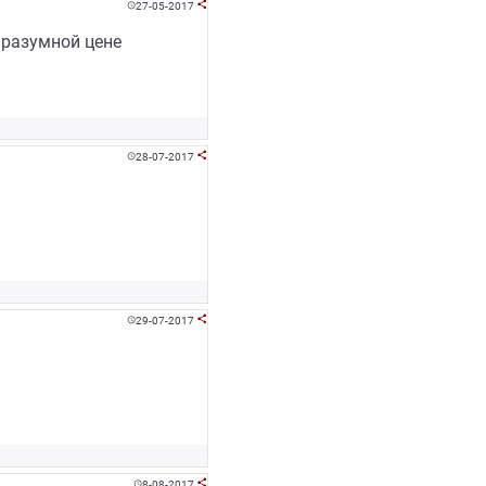
27-05-2017


 разумной цене
28-07-2017


29-07-2017


8-08-2017

