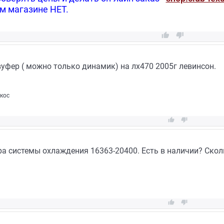
ом магазине НЕТ.


уфер ( можно только динамик) на лх470 2005г левинсон.
икос


а системы охлаждения 16363-20400. Есть в наличии? Скол

