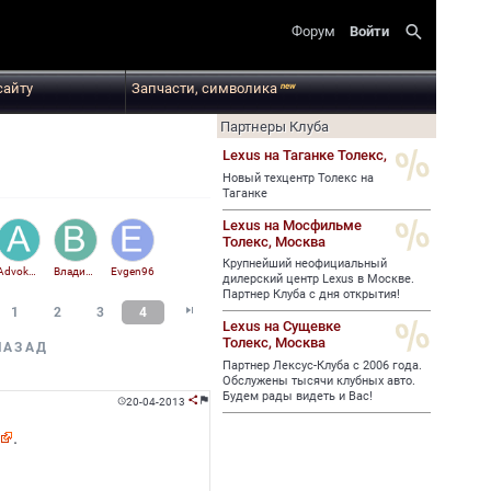
search
Форум
Войти
сайту
Запчасти, символика
new
Партнеры Клуба
Lexus на Таганке Толекс,
Новый техцентр Толекс на
Таганке
Lexus на Мосфильме
Толекс,
Москва
Крупнейший неофициальный
Advokat90
Владимир78
Evgen96
дилерский центр Lexus в Москве.
Партнер Клуба с дня открытия!

1
2
3
4
Lexus на Сущевке
Толекс,
Москва
НАЗАД
Партнер Лексус-Клуба с 2006 года.
Обслужены тысячи клубных авто.
Будем рады видеть и Вас!
20-04-2013



.