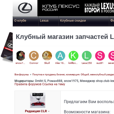
О клубе
Lexus
Клубные скидки
Ф
Клубный магазин запчастей L
snow1975
Connor
Skull
Alex 161 rnd
kirilllovebmw
Lexa 250
suz81
Все форумы
»
Покупка и продажа, бизнес, коммерция. Общий, межклубный разде
Модераторы:
Dmitri S
,
Роман888
,
snow1975
,
Менеджер shop.club-le
ARSS
Правила форумов
Ссылка на тему
Предлагаем Вам восполь
Редакция CLR
Возможности магазина: