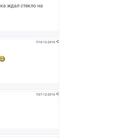
ока ждал стекло на
16-12-2016


27-12-2016

