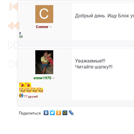
skip_previous
Добрый день. Ищу Блок у
fast_rewind
Connor
fast_forward
skip_next
Уважаемые!!!
Читайте шапку!!!
snow1975
77 друзей
Поделиться