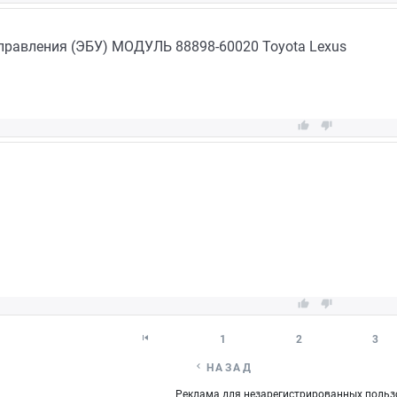
правления (ЭБУ) МОДУЛЬ 88898-60020 Toyota Lexus





1
2
3

НАЗАД
Реклама для незарегистрированных польз