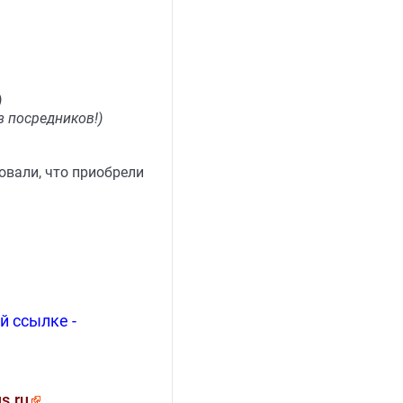
)
 посредников!)
овали, что приобрели
й ссылке -
s.ru