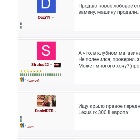
Продаю новое лобовое сте
замену, машину продали...
Dazi19
А что, в клубном магазин
Не поленился, проверил, 
Stratus22
Может многого хочу?(про 
14 друзей
Ищу крыло правое передне
DanielDZR
Lexus rx 300 II европа
1 друг