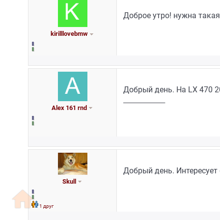
Доброе утро! нужна такая
kirilllovebmw
Добрый день. На LX 470 2
_________________
Alex 161 rnd
Добрый день. Интересует 
Skull
home
1 друг