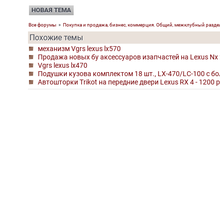
НОВАЯ ТЕМА
Все форумы
»
Покупка и продажа, бизнес, коммерция. Общий, межклубный разде
Похожие темы
механизм Vgrs lexus lx570
Продажа новых бу аксессуаров изапчастей на Lexus Nx
Vgrs lexus lx470
Подушки кузова комплектом 18 шт., LX-470/LС-100 с б
Автошторки Тrikot на передние двери Lexus RX 4 - 1200 р