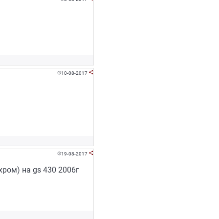
10-08-2017


19-08-2017


ром) на gs 430 2006г