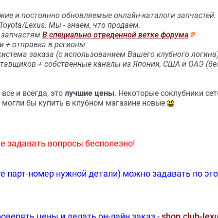
жие и постоянно обновляемые онлайн-каталоги запчастей.
Toyota/Lexus. Мы - знаем, что продаем.
о запчастям
В специально отведенной ветке форума
и + отправка в регионы
система заказа (с использованием Вашего клубного логина
тавщиков + собственные каналы из Японии, США и ОАЭ (без
 все и всегда, это
лучшие цены
. Некоторые соклубники сет
м могли бы купить в клубном магазине новые
е задавать вопросы бесполезно!
те парт-номер нужной детали) можно задавать по это
оверять цены и делать он-лайн заказ -
shop.club-lexu