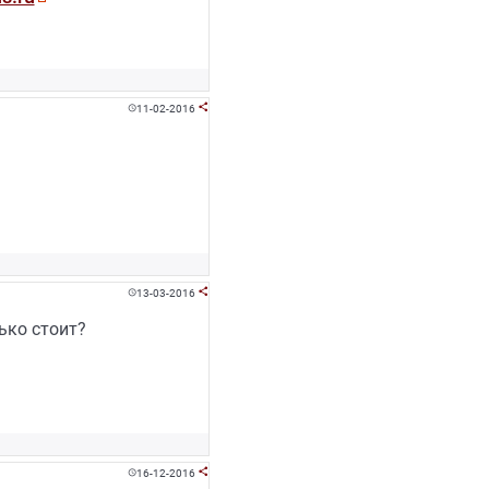
11-02-2016


13-03-2016


ько стоит?
16-12-2016

