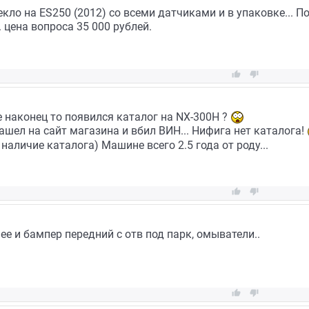
кло на ES250 (2012) со всеми датчиками и в упаковке... П
 цена вопроса 35 000 рублей.


е наконец то появился каталог на NX-300H ?
зашел на сайт магазина и вбил ВИН... Нифига нет каталога!
наличие каталога) Машине всего 2.5 года от роду...


е и бампер передний с отв под парк, омыватели..

