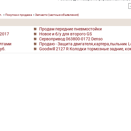
л.
»
Покупка и продажа
»
Запчасти (частные объявления)
Продам передние пневмостойки
 2017
Новое и б/у для второго GS
Сервопривод 063800-0172 Denso
олтами
Продаю - Защита двигателя,картера,пыльник Le
уб.
Goodwill 2127 R Колодки тормозные задние, ко