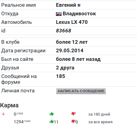
Реальное имя
Евгений
Откуда
Владивосток
Автомобиль
Lexus LX 470
id
83668
В клубе
более 12 лет
Дата регистрации
29.05.2014
Был на сайте
более 8 лет назад
Друзья
2 друга
Сообщений на
185
форуме
Личная почта
НАПИСАТЬ СООБЩЕНИЕ
Карма
arrow_downward
0
thumb_up
thumb_down
/1000
за 180 дней
1294
thumb_up
thumb_down
/1000
11
0
за все время