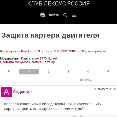
КЛУБ ЛЕКСУС РОССИЯ

search

Войти
Защита картера двигателя
Все форумы
»
Клуб Lexus ES
»
Lexus ES VI (2012-2018)
»
ТО и эксплуатация
Модераторы:
Danire
,
snow1975
,
ExiveR
Правила форумов
Ссылка на тему


1
2
3
4

ВПЕРЕД

29-05-2013

Анджей
Вопрос к счастливым обладателям Lexus: какую защиту
картера ставить стальную,или алюминиевую?

