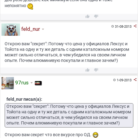
непонятно



31-08-2013

feld_nur
Открою вам "секрет": Потому что цена у официалов Лексус и
Тойота на одну и ту же деталь с одним каталожным номером
может сильно отличаться, в чем убедился на своем личном
опыте. Почем алюминивую покупали и главное зачем?)



1-09-2013

97rus
feld_nur писал(а):
Открою вам "секрет": Потому что цена у официалов Лексус и
Тойота на одну и ту же деталь с одним каталожным номером
может сильно отличаться, в чем убедился на своем личном
опыте. Почем алюминивую покупали и главное зачем?)
Открою вам секрет что все вкурсе про ОД.