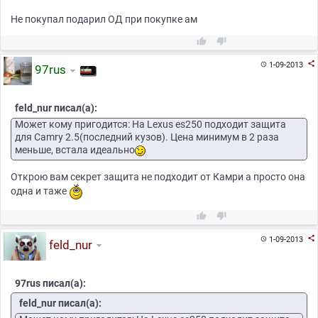
Не покупал подарил ОД при покупке ам



1-09-2013

97rus
feld_nur писал(а):
Может кому пригодится: На Lexus es250 подходит защита
для Camry 2.5(последний кузов). Цена минимум в 2 раза
меньше, встала идеально
Открою вам секрет защита не подходит от Камри а просто она
одна и таже



1-09-2013

feld_nur
97rus писал(а):
feld_nur писал(а):