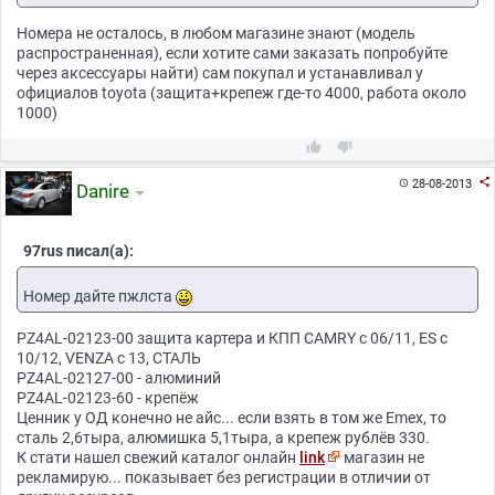
Номера не осталось, в любом магазине знают (модель
распространенная), если хотите сами заказать попробуйте
через аксессуары найти) сам покупал и устанавливал у
официалов toyota (защита+крепеж где-то 4000, работа около
1000)



28-08-2013

Danire
97rus писал(а):
Номер дайте пжлста
PZ4AL-02123-00 защита картера и КПП CAMRY с 06/11, ES с
10/12, VENZA с 13, СТАЛЬ
PZ4AL-02127-00 - алюминий
PZ4AL-02123-60 - крепёж
Ценник у ОД конечно не айс... если взять в том же Emex, то
сталь 2,6тыра, алюмишка 5,1тыра, а крепеж рублёв 330.
К стати нашел свежий каталог онлайн
link
магазин не
рекламирую... показывает без регистрации в отличии от