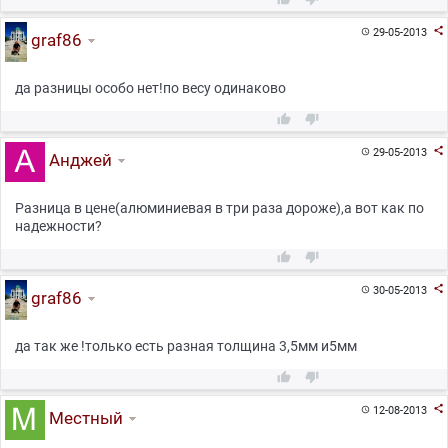

29-05-2013

graf86
да разницы особо нет!по весу одинаково



29-05-2013

Анджей
Разница в цене(алюминиевая в три раза дороже),а вот как по
надежности?



30-05-2013

graf86
да так же !только есть разная толщина 3,5мм и5мм



12-08-2013

Местный