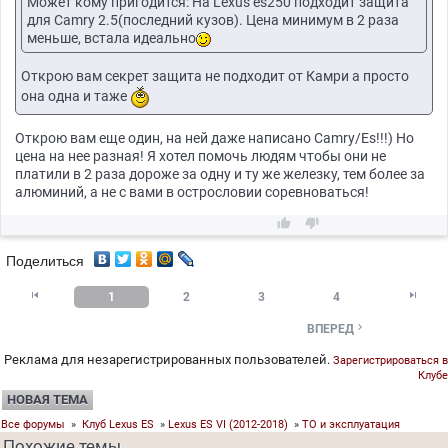
Может кому пригодится: На Lexus es250 подходит защита
для Camry 2.5(последний кузов). Цена минимум в 2 раза
меньше, встала идеально
Открою вам секрет защита не подходит от Камри а просто
она одна и таже
Открою вам еще один, на ней даже написано Camry/Es!!!) Но
цена на нее разная! Я хотел помочь людям чтобы они не
платили в 2 раза дороже за одну и ту же железку, тем более за
алюминий, а не с вами в острословии соревноваться!


Поделиться


1
2
3
4

ВПЕРЕД
Реклама для незарегистрированных пользователей.
Зарегистрироваться в
Клубе
НОВАЯ ТЕМА
Все форумы
»
Клуб Lexus ES
»
Lexus ES VI (2012-2018)
»
ТО и эксплуатация
Похожие темы