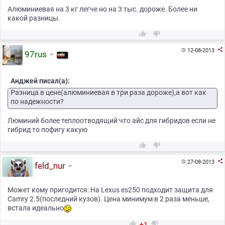
Алюминиевая на 3 кг легче но на 3 тыс. дороже. Более ни
какой разницы.



12-08-2013

97rus
Анджей писал(а):
Разница в цене(алюминиевая в три раза дороже),а вот как
по надежности?
Люминий более теплоотводящий что айс для гибридов если не
гибрид то пофигу какую



27-08-2013

feld_nur
Может кому пригодится: На Lexus es250 подходит защита для
Camry 2.5(последний кузов). Цена минимум в 2 раза меньше,
встала идеально


+1