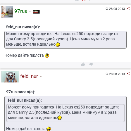

28-08-2013

97rus
feld_nur писал(а):
Может кому пригодится: На Lexus es250 подходит защита
для Camry 2.5(последний кузов). Цена минимум в 2 раза
меньше, встала идеально
Номер дайте пжлста



28-08-2013

feld_nur
97rus писал(а):
feld_nur писал(а):
Может кому пригодится: На Lexus es250 подходит защита
для Camry 2.5(последний кузов). Цена минимум в 2 раза
меньше, встала идеально
Номер дайте пжлста