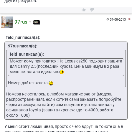
других ресурсов.



31-08-2013

97rus
feld_nur писал(а):
97rus писал(а):
feld_nur писал(а):
Может кому пригодится: На Lexus es250 подходит защита
для Camry 2.5(последний кузов). Цена минимум в 2 раза
меньше, встала идеально
Номер дайте пжлста
Номера не осталось, в любом магазине знают (модель
распространенная), если хотите сами заказать попробуйте
через аксессуары найти) сам покупал и устанавливал у
официалов toyota (защита+крепеж где-то 4000, работа
около 1000)
У меня стоит люминивая, просто с чего вдруг на тойоте она в
два раза дешевле как минимум если она одна и таже