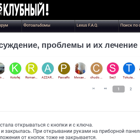
орум
Фотоальбомы
Lexus F.A.Q.
Поиск по 
бсуждение, проблемы и их лечение
Vadim V5
Kotofej
Romanson1
AZZAR_tt_154
PaxxaRx
Михаил Батькович
chudo.76@bk.ru
Serj1
Tokutayev@mail.ru


1
2
стала открываться с кнопки и с ключа.
ь и закрылась. При открывании руками на приборной пане
оложения от кнопок тоже не закрывается.