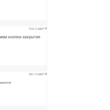
13-11-2007


тием кнопки закрытия
21-11-2007


омогите!