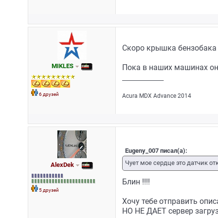
Скоро крышка бензобака 
MIKLES
Пока в наших машинах он
_________________
6 друзей
Acura MDX Advance 2014
Eugeny_007 писал(а):
Чует мое сердце это датчик от
AlexDek
Блин !!!!
5 друзей
Хочу тебе отправить описа
НО НЕ ДАЕТ сервер загруз