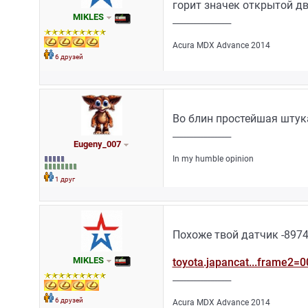
горит значек открытой дв
MIKLES
_________________
Acura MDX Advance 2014
6 друзей
Во блин простейшая штук
_________________
Eugeny_007
In my humble opinion
1 друг
Похоже твой датчик -897
MIKLES
toyota.japancat...frame2=
_________________
6 друзей
Acura MDX Advance 2014