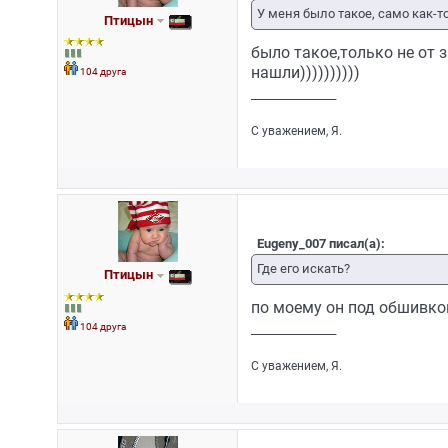
У меня было такое, само как-
Птицын
было такое,только не от з
нашли))))))))))
104 друга
_________________
С уважением, Я.
Eugeny_007 писал(а):
Где его искать?
Птицын
по моему он под обшивкой
104 друга
_________________
С уважением, Я.