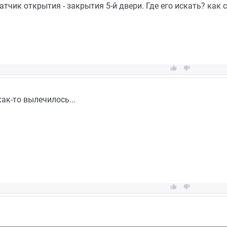
тчик открытия - закрытия 5-й двери. Где его искать? как 


ак-то вылечилось...

