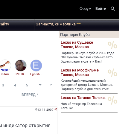
search
Форум
Войти
сайту
Запчасти, символика
new
Партнеры Клуба
Lexus на Сущевке
Толекс,
Москва
Партнер Лексус-Клуба с 2006 года.
Обслужены тысячи клубных авто.
Будем рады видеть и Вас!
Lexus на Мосфильме
Толекс,
Москва
mihak
DMITRY_POPOV
Egorshan23
Крупнейший неофициальный


дилерский центр Lexus в Москве.
3
4
5
Партнер Клуба с дня открытия!

ВПЕРЕД
Lexus на Таганке Толекс,
Новый техцентр Толекс на
Таганке
13-11-2007


ли индикатор открытия