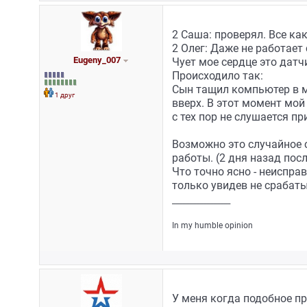
2 Саша: проверял. Все ка
2 Олег: Даже не работает 
Eugeny_007
Чует мое сердце это датч
Происходило так:
Сын тащил компьютер в м
1 друг
вверх. В этот момент мой
с тех пор не слушается пр
Возможно это случайное 
работы. (2 дня назад пос
Что точно ясно - неиспра
только увидев не срабат
_________________
In my humble opinion
У меня когда подобное пр