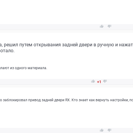


а, решил путем открывания задней двери в ручную и нажа
ботало.
елают из одного материала.


+1
 заблокировал привод задней двери RX. Кто знает как вернуть настройки, п

