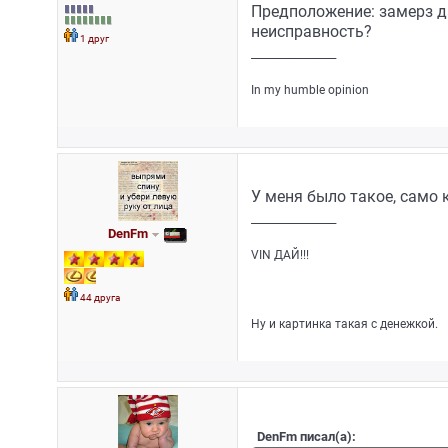
Предположение: замерз да
неисправность?
1 друг
_________________
In my humble opinion
У меня было такое, само к
_________________
DenFm
VIN ДАЙ!!!
44 друга
Ну и картинка такая с денежкой.
DenFm писал(а):