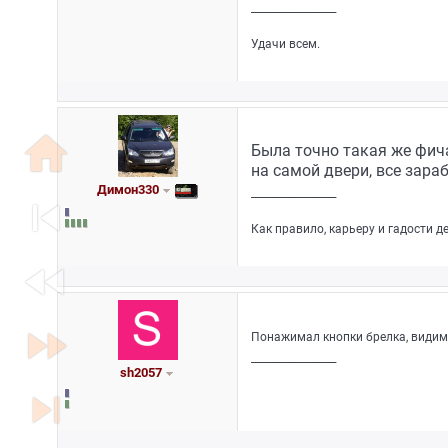
_________________
Удачи всем.
home
Была точно такая же фич
на самой двери, все зара
Димон330
_________________
skip_previous
Как правило, карьеру и гадости д
fast_rewind
fast_forward
Понажимал кнопки брелка, видимо
_________________
sh2057
skip_next