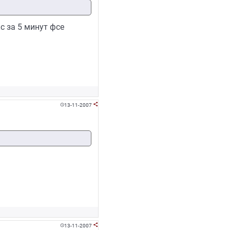
с за 5 минут фсе
13-11-2007


13-11-2007

