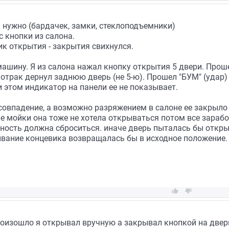
к нужно (бардачек, замки, стеклоподъемники)
с кнопки из салона.
ик открытия - закрытия свихнулся.
ашину. Я из салона нажал кнопку открытия 5 двери. Про
 отрак дернул заднюю дверь (не 5-ю). Прошел "БУМ" (удар)
и этом индикатор на панели ее не показывает.
совпадение, а возможно разряжением в салоне ее закрыло
ле мойки она тоже не хотела открываться потом все зараб
вность должна сброситься. иначе дверь пыталась бы откры
ывание концевика возвращалась бы в исходное положение.


оизошло я открывал вручную а закрывал кнопкой на двери