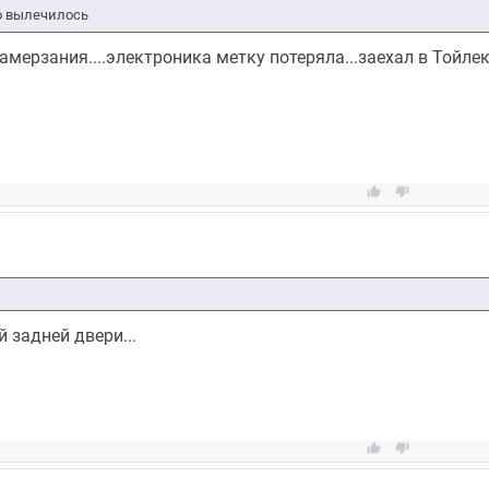
то вылечилось
амерзания....электроника метку потеряла...заехал в Тойлек


 задней двери...

