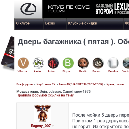
О клубе
Lexus
Клубные скидки
Ф
Дверь багажника ( пятая ). О
VRomanKHV
kastett
Anton505
Binpartner
Basilio
Василий В.
Pendos
Все форумы
»
Клуб Lexus RX
»
Lexus RX/HARRIER II (2003-2009)
»
Кузов, салон
Модераторы:
Ugin
,
odyssey
,
Camel
,
snow1975
Омич-66
Правила форумов
Ссылка на тему
После мойки 5 дверь пере
При этом 1 раз дернулас
Eugeny_007
не горит. Из открытого п