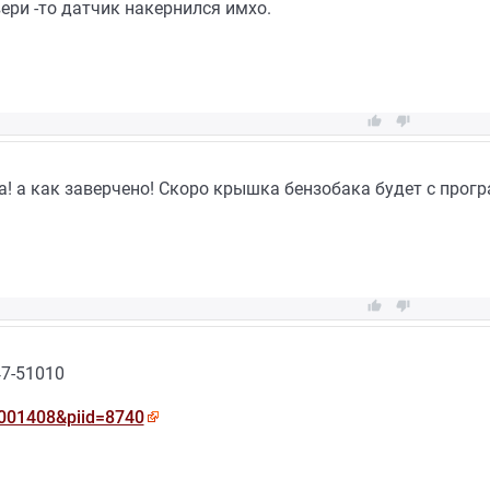
ери -то датчик накернился имхо.


а! а как заверчено! Скоро крышка бензобака будет с про


47-51010
0001408&piid=8740