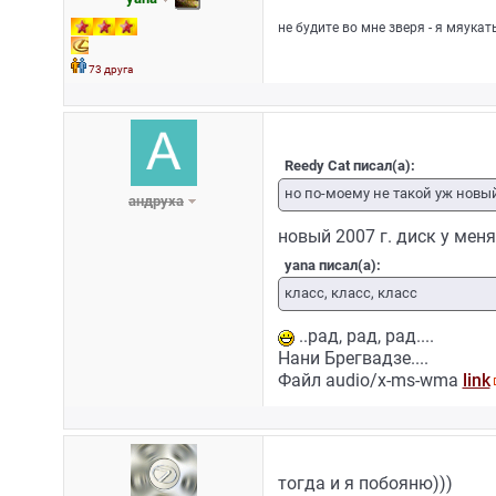
не будите во мне зверя - я мяукат
73 друга
Reedy Cat писал(а):
но по-моему не такой уж новы
андруха
новый 2007 г. диск у меня
yana писал(а):
класс, класс, класс
..рад, рад, рад....
Нани Брегвадзе....
Файл audio/x-ms-wma
link
тогда и я побояню)))