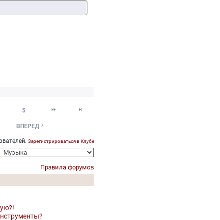


5

ВПЕРЕД
ователей.
Зарегистрироваться в Клубе
Правила форумов
кую?!
 инструменты?