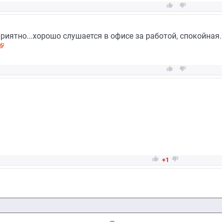


 приятно...хорошо слушается в офисе за работой, спокойная..




+1