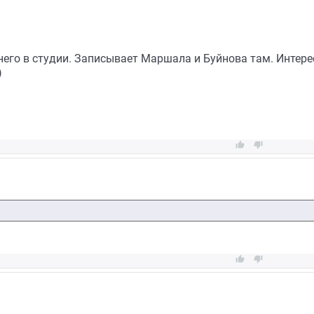
него в студии. Записывает Маршала и Буйнова там. Интересн
)



