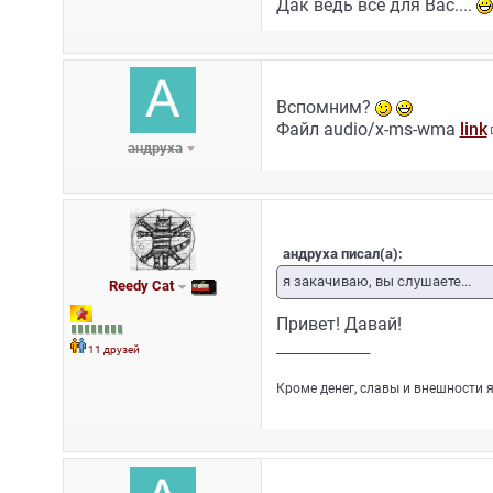
Дак ведь все для Вас....
Вспомним?
Файл audio/x-ms-wma
link
андруха
андруха писал(а):
я закачиваю, вы слушаете...
Reedy Cat
Привет! Давай!
_________________
11 друзей
Кроме денег, славы и внешности я