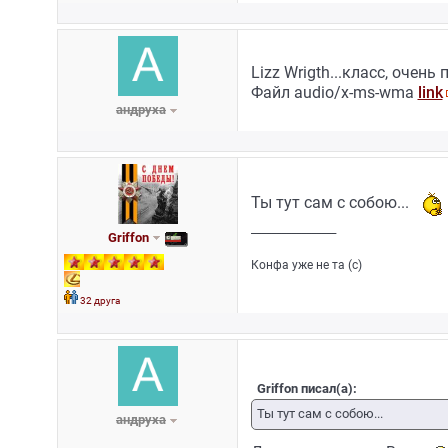
Lizz Wrigth...класс, очень
Файл audio/x-ms-wma
link
андруха
Ты тут сам с собою...
_________________
Griffon
Конфа уже не та (с)
32 друга
Griffon писал(а):
Ты тут сам с собою...
андруха