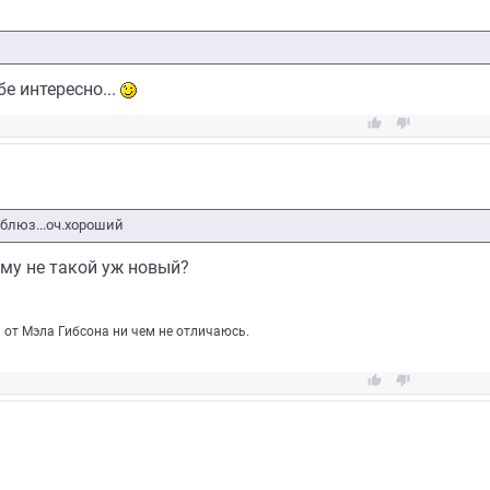
бе интересно...


 блюз...оч.хороший
му не такой уж новый?
 от Мэла Гибсона ни чем не отличаюсь.

