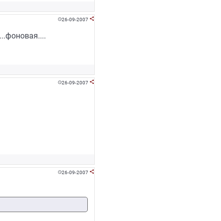
26-09-2007


..фоновая....
26-09-2007


26-09-2007

