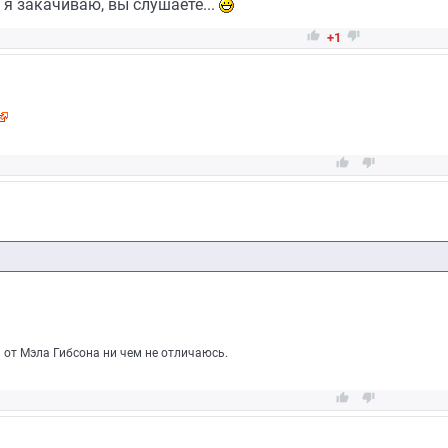
я закачиваю, вы слушаете...


+1


 от Мэла Гибсона ни чем не отличаюсь.

