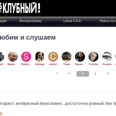
орум
Фотоальбомы
Lexus F.A.Q.
Поиск по 
любим и слушаем
esh
Валердос
Stratus22
Aleksejs
coptrol
Tirass
Гермиона
Fotiniya
Комета


1
2
3
итарист, интересный безусловно...достаточно ровный, без п