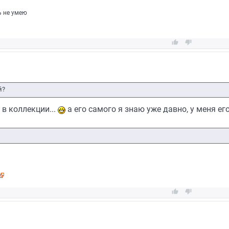
ь не умею


й?
 в коллекции...
а его самого я знаю уже давно, у меня его

