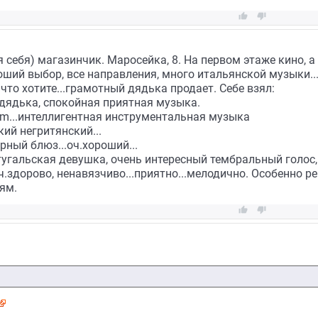


 себя) магазинчик. Маросейка, 8. На первом этаже кино, а
оший выбор, все направления, много итальянской музыки..
что хотите...грамотный дядька продает. Себе взял:
дядька, спокойная приятная музыка.
bum...интеллигентная инструментальная музыка
гкий негритянский...
арный блюз...оч.хороший...
тугальская девушка, очень интересный тембральный голос,
ч.здорово, ненавязчиво...приятно...мелодично. Особенно 
ям.

