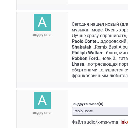
Сегодня нашел новый (для
музыка...море. Очень хор
андруха
Лучше сразу спрашивать, 
Paolo Conte...
здоровский 
Shakatak
...Remix Best Al
Philliph Walker
...блюз, мя
Robben Ford
...новый...гит
Lhasa
...потрясающая пор
обертонами...слушается о
франкоязычным любител
андруха писал(а):
Paolo Conte
андруха
Файл audio/x-ms-wma
link