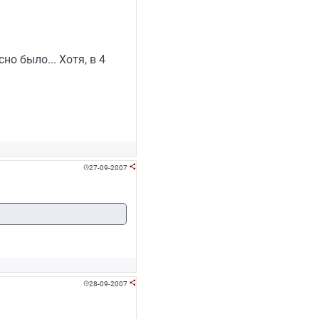
о было... Хотя, в 4
27-09-2007


28-09-2007

