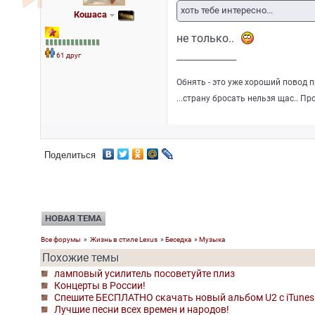
хоть тебе интересно...
Кошаса
не только..
61 друг
_________________
Обнять - это уже хороший повод п
...страну бросать нельзя щас.. Про
Поделиться
НОВАЯ ТЕМА
Все форумы
»
Жизнь в стиле Lexus
»
Беседка
»
Музыка
Похожие темы
ламповый усилитель посоветуйте плиз
Концерты в России!
Спешите БЕСПЛАТНО скачать новый альбом U2 с iTunes 
Лучшие песни всех времен и народов!