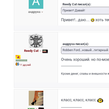
Reedy Cat писал(а):
Привет! Давай!
андруха
Привет!...даю....
хоть те
андруха писал(а):
Robben Ford...новый...гитарный
Reedy Cat
Очень хороший. но по-мое
_________________
11 друзей
Кроме денег, славы и внешности я
класс, класс, класс
_________________
yana