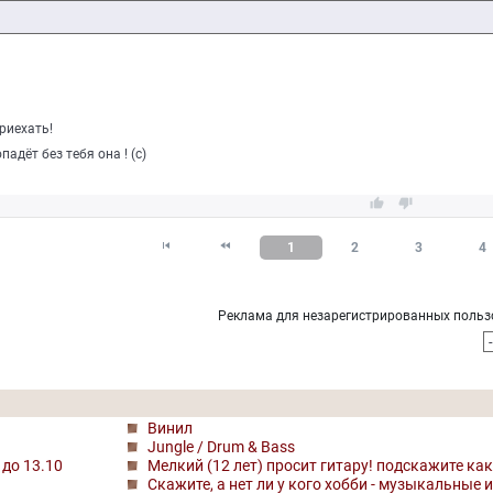
риехать!
падёт без тебя она ! (с)




1
2
3
4
Реклама для незарегистрированных польз
Винил
Jungle / Drum & Bass
до 13.10
Мелкий (12 лет) просит гитару! подскажите ка
Скажите, а нет ли у кого хобби - музыкальные