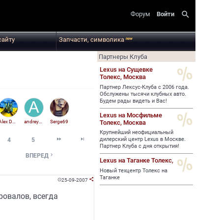
search
Форум
Войти
сайту
Запчасти, символика
new
Партнеры Клуба
Lexus на Сущевке
Толекс,
Москва
Партнер Лексус-Клуба с 2006 года.
Обслужены тысячи клубных авто.
Будем рады видеть и Вас!
Lexus на Мосфильме
Толекс,
Москва
Alex Dnepr
andrey_tobol
Serge69
Крупнейший неофициальный


дилерский центр Lexus в Москве.
4
5
Партнер Клуба с дня открытия!

ВПЕРЕД
Lexus на Таганке Толекс,
Новый техцентр Толекс на
Таганке
25-09-2007


ровалов, всегда