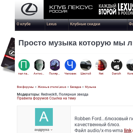
О клубе
Lexus
Клубные скидки
Ф
Просто музыка которую мы 
пал палыч
Антисатин
Полярная звезда
Человек
Шестой
Net
Danich
Kor
Все форумы
»
Жизнь в стиле Lexus
»
Беседка
»
Музыка
Модераторы:
Redneck®
,
Полярная звезда
Серёг
Правила форумов
Ссылка на тему
Robben Ford...блюзовый г
качественный блюз.
андруха
Файл audio/x-ms-wma
link