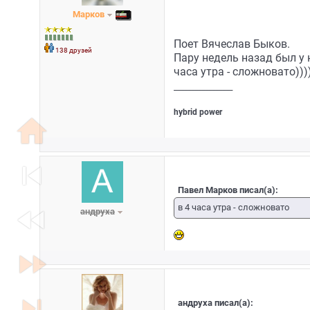
Марков
Поет Вячеслав Быков.
138 друзей
Пару недель назад был у 
часа утра - сложновато)))
_________________
hybrid power
home
skip_previous
Павел Марков писал(а):
fast_rewind
в 4 часа утра - сложновато
андруха
fast_forward
skip_next
андруха писал(а):