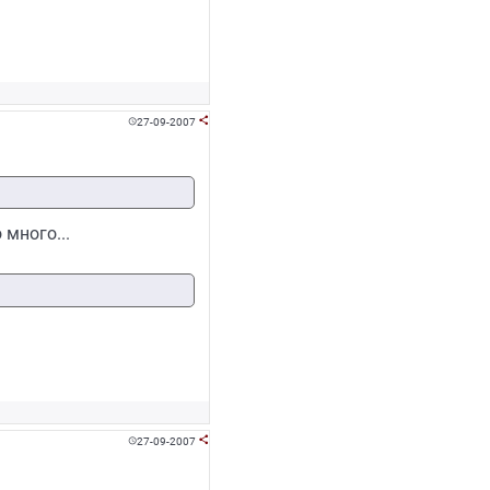
27-09-2007


 много...
27-09-2007

