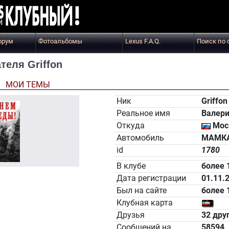
орум
Фотоальбомы
Lexus F.A.Q.
Поиск по 
еля Griffon
Ы
МОИ ТЕМЫ
Ник
Griffon
Реальное имя
Валер
Откуда
Мос
Автомобиль
МАМК
id
1780
В клубе
более 
Дата регистрации
01.11.
Был на сайте
более 
Клубная карта
Друзья
32 дру
Сообщений на
58594