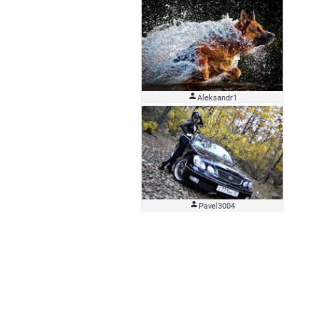

Aleksandr1

Pavel3004