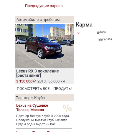
Предыдущие опросы
Автомобили с пробегом
Карма
arrow_downward
0
/1000
1557
/1000
Lexus RX 3 поколение
[рестайлинг]
3 150 000
, 2013 , 56 000 км
ПОСМОТРЕТЬ ВСЕ
ПРОДАТЬ!
Партнеры Клуба
Lexus на Сущевке
Толекс,
Москва
Партнер Лексус-Клуба с 2006 года.
Обслужены тысячи клубных авто.
Будем рады видеть и Вас!