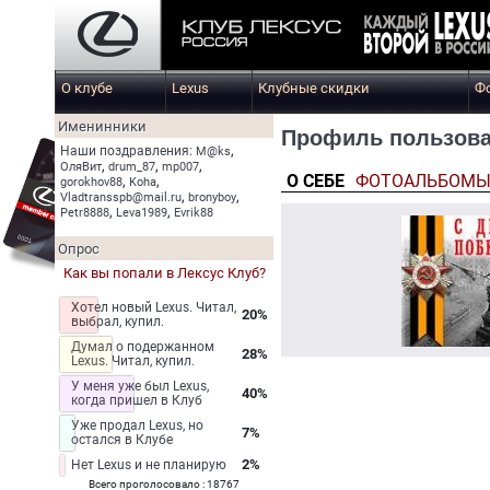
О клубе
Lexus
Клубные скидки
Ф
Именинники
Профиль пользоват
,
Наши поздравления:
M@ks
,
,
,
ОляВит
drum_87
mp007
О СЕБЕ
ФОТОАЛЬБОМ
,
,
gorokhov88
Koha
,
,
Vladtransspb@mail.ru
bronyboy
,
,
Petr8888
Leva1989
Evrik88
Опрос
Как вы попали в Лексус Клуб?
Хотел новый Lexus. Читал,
20%
выбрал, купил.
Думал о подержанном
28%
Lexus. Читал, купил.
У меня уже был Lexus,
40%
когда пришел в Клуб
Уже продал Lexus, но
7%
остался в Клубе
2%
Нет Lexus и не планирую
Всего проголосовало : 18767