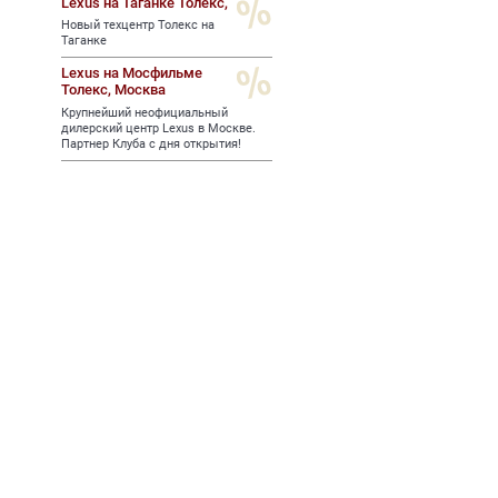
Lexus на Таганке Толекс,
Новый техцентр Толекс на
Таганке
Lexus на Мосфильме
Толекс,
Москва
Крупнейший неофициальный
дилерский центр Lexus в Москве.
Партнер Клуба с дня открытия!