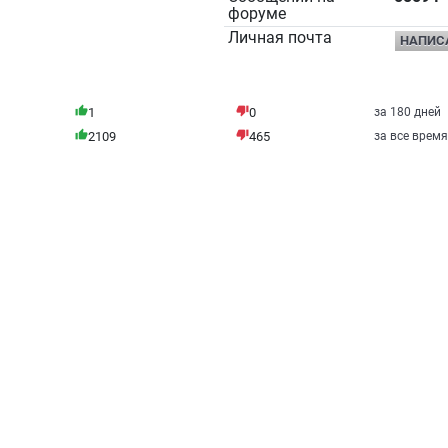
форуме
Личная почта
НАПИС
thumb_up
thumb_down
1
0
за 180 дней
thumb_up
thumb_down
2109
465
за все время