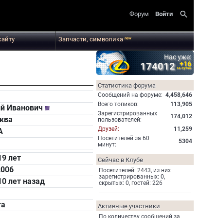
search
Форум
Войти
сайту
Запчасти, символика
new
Нас уже:
+16
174012
за сутки
Статистика форума
Cообщений на форуме:
4,458,646
Всего топиков:
113,905
ий Иванович
Зарегистрированных
174,012
ква
пользователей:
Друзей:
11,259
А
Посетителей за 60
5304
минут:
19 лет
Сейчас в Клубе
2006
Посетителей: 2443, из них
зарегистрированных: 0,
10 лет назад
скрытых: 0, гостей: 226
га
Активные участники
По количеству сообщений за