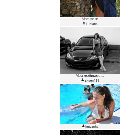
Мое фото

Luciana
Мои любимые....

aksen111

jenyasha