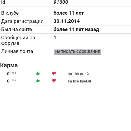
id
91000
В клубе
более 11 лет
Дата регистрации
30.11.2014
Был на сайте
более 11 лет назад
Сообщений на
1
форуме
Личная почта
НАПИСАТЬ СООБЩЕНИЕ
Карма
0
thumb_up
thumb_down
/1000
за 180 дней
0
thumb_up
thumb_down
/1000
за все время